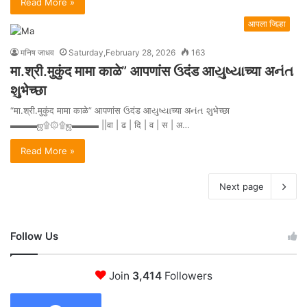
Read More »
आपला जिल्हा
मनिष जाधव
Saturday,February 28, 2026
163
मा.श्री.मुकुंद मामा काळे” आपणांस ઉदंड आયુષ્યાच्या अનંત
શુभेच्छा
“मा.श्री.मुकुंद मामा काळे” आपणांस ઉदंड आયુષ્યાच्या अનંત શુभेच्छा
▬▬▬ஜ۩۞۩ஜ▬▬▬ ||वा | ढ | दि | व | स | अ…
Read More »
Next page
Follow Us
Join
3,414
Followers