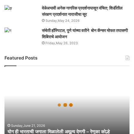
वेळेअभावी अनेक नागरिक प्रदर्शनापासून वंचित; शिर्डीतील
संरक्षण प्रदर्शनात नाराजीचा सूर
Sunday,May 24, 2026
संचेती हॉस्पिटल, पुणे यांच्या वतीने बोन कॅन्सर मोफत तपासणी
शिबिराचे आयोजन
Friday,May 26, 2023
Featured Posts
यो
ग
ही
भा
र
ता
ची
ज
गा
Sunday,June 21, 2026
योग ही भारताची जगाला मिळालेली अमूल्य देणगी – रेणुका कोल्हे
ला