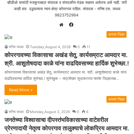
व्हीडीओ यासांठी मजकुराबद्दल संपादक व संपादकीय मंडळ सहमत असेलच असे नाही. जरी
काही वाद उद्भवल्यास न्याय क्षेत्र कोपरगाव राहिल. संपादक - मनिष एस. जाधव
9823752964
F
a
W
आपला जिल्हा
c
e
e
b
मनिष जाधव
Tuesday,August 4, 2026
0
11
b
s
कोपरगावच्या विकासाचा अखंड सेतु, कार्यसम्राट आमदार मा.
o
i
श्री. आशुतोषदादा काळे यांना वाढदिवसाच्या हार्दिक शुभेच्छा.!
o
t
कोपरगावच्या विकासाचा अखंड सेतु, कार्यसम्राट आमदार मा. श्री. आशुतोषदादा काळे यांना
k
e
वाढदिवसाच्या हार्दिक शुभेच्छा.! शुभेच्छुक – चंद्रशेखर सुधाकरराव म्हस्के जिल्हाध्यक्ष…
Read More »
आपला जिल्हा
मनिष जाधव
Monday,August 3, 2026
0
6
जनतेच्या विश्वासाचा दीपस्तंभविकासाच्या वाटेवरील
प्रेरणादायी नेतृत्व कोपरगाव तालुक्याचे लोकप्रिय आमदार मा.