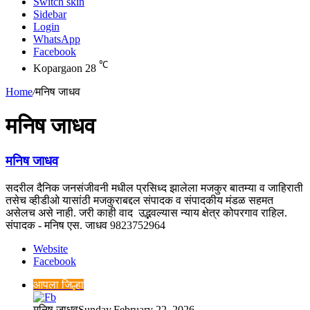
Switch skin
Sidebar
Login
WhatsApp
Facebook
℃
Kopargaon
28
Home
/
मनिष जाधव
मनिष जाधव
मनिष जाधव
सदरील दैनिक जनसंजीवनी मधील प्रसिध्द झालेला मजकुर बातम्या व जाहिराती
तसेच व्हीडीओ यासांठी मजकुराबद्दल संपादक व संपादकीय मंडळ सहमत
असेलच असे नाही. जरी काही वाद उद्भवल्यास न्याय क्षेत्र कोपरगाव राहिल.
संपादक - मनिष एस. जाधव 9823752964
Website
Facebook
आपला जिल्हा
मनिष जाधव
Sunday,February 22, 2026