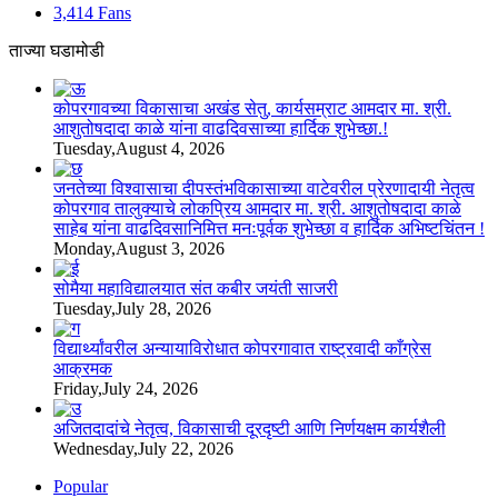
3,414
Fans
ताज्या घडामोडी
कोपरगावच्या विकासाचा अखंड सेतु, कार्यसम्राट आमदार मा. श्री.
आशुतोषदादा काळे यांना वाढदिवसाच्या हार्दिक शुभेच्छा.!
Tuesday,August 4, 2026
जनतेच्या विश्वासाचा दीपस्तंभविकासाच्या वाटेवरील प्रेरणादायी नेतृत्व
कोपरगाव तालुक्याचे लोकप्रिय आमदार मा. श्री. आशुतोषदादा काळे
साहेब यांना वाढदिवसानिमित्त मनःपूर्वक शुभेच्छा व हार्दिक अभिष्टचिंतन !
Monday,August 3, 2026
सोमैया महाविद्यालयात संत कबीर जयंती साजरी
Tuesday,July 28, 2026
विद्यार्थ्यांवरील अन्यायाविरोधात कोपरगावात राष्ट्रवादी काँग्रेस
आक्रमक
Friday,July 24, 2026
अजितदादांचे नेतृत्व, विकासाची दूरदृष्टी आणि निर्णयक्षम कार्यशैली
Wednesday,July 22, 2026
Popular