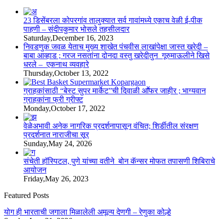
23 डिसेंबरला कोपरगांव तालुक्‍यात सर्व गावांमध्ये एकाच वेळी ई-पीक
पाहणी – संदीपकुमार भोसले तहसीलदार
Saturday,December 16, 2023
निवडणुक जवळ येताच मुख्य शाखेत पंचवीस लाखांपेक्षा जास्त खरेदी –
बाबा आव्हाड ; गरज नसतांना दोनदा वस्तु खरेदीतुन गूरुमाऊलीने खिसे
धरले – एकनाथ व्यवहारे
Thursday,October 13, 2022
ग्राहकांसाठी “बेस्ट सुपर मार्केट”ची दिवाळी आॕफर जाहीर ; भाग्यवान
ग्राहकांना फ्री ग्रीफ्ट
Monday,October 17, 2022
वेळेअभावी अनेक नागरिक प्रदर्शनापासून वंचित; शिर्डीतील संरक्षण
प्रदर्शनात नाराजीचा सूर
Sunday,May 24, 2026
संचेती हॉस्पिटल, पुणे यांच्या वतीने बोन कॅन्सर मोफत तपासणी शिबिराचे
आयोजन
Friday,May 26, 2023
Featured Posts
योग ही भारताची जगाला मिळालेली अमूल्य देणगी – रेणुका कोल्हे