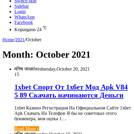
Switch skin
Sidebar
Login
WhatsApp
Facebook
℃
Kopargaon
24
Home
/
2021
/
October
Month:
October 2021
मनिष जाधव
Wednesday,October 20, 2021
15
1xbet Спорт От 1хбет Мод Apk V84
5 89 Скачать начинаются Деньги
1xbet Казино Регистрация На Официальном Сайте 1хбет
Apk Скачать На Телефон Я бы не советовал этого
букмекера, моя оцека 1…
Read More »