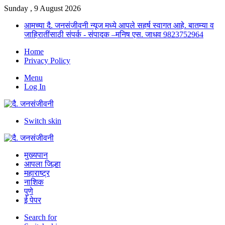
Sunday , 9 August 2026
आमच्या दै. जनसंजीवनी न्यूज मध्ये आपले सहर्ष स्वागत आहे. बातम्या व
जाहिरातींसाठी संपर्क - संपादक –मनिष एस. जाधव 9823752964
Home
Privacy Policy
Menu
Log In
Switch skin
मुख्यपान
आपला जिल्हा
महाराष्ट्र
नाशिक
पुणे
ई पेपर
Search for