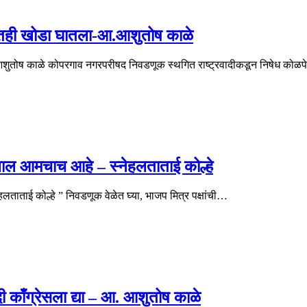
ीतही खोडा घातला-आ.आशुतोष काळे
तोष काळे कोपरगाव नगरपरीषद निवडणूक स्थगित राष्ट्रवादीकडून निषेध कोळपेव
ुलाल आमचाच आहे – स्नेहलताताई कोल्हे
ताताई कोल्हे ” निवडणूक वेळेत घ्या, भाजप मित्र पक्षांची…
ादी काँग्रेसला द्या – आ. आशुतोष काळे