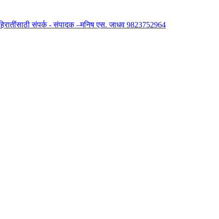
 जाहिरातींसाठी संपर्क - संपादक –मनिष एस. जाधव 9823752964