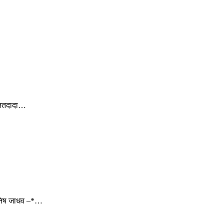
अजितदादा…
 मनिष जाधव –*…