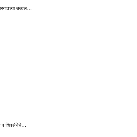
ोपरगावच्या उज्वल…
े व शिवसेनेचे…