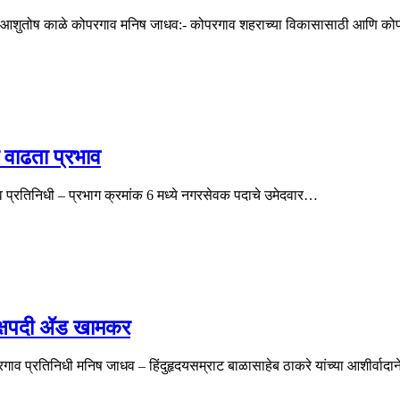
या – आ. आशुतोष काळे कोपरगाव मनिष जाधव:- कोपरगाव शहराच्या विकासासाठी आणि क
 वाढता प्रभाव
व प्रतिनिधी – प्रभाग क्रमांक 6 मध्ये नगरसेवक पदाचे उमेदवार…
क्षपदी ॲड खामकर
 प्रतिनिधी मनिष जाधव – हिंदुहृदयसम्राट बाळासाहेब ठाकरे यांच्या आशीर्वादान