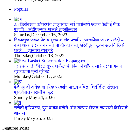
Popular
23 डिसेंबरला कोपरगांव तालुक्‍यात सर्व गावांमध्ये एकाच वेळी ई-पीक
पाहणी – संदीपकुमार भोसले तहसीलदार
Saturday,December 16, 2023
निवडणुक जवळ येताच मुख्य शाखेत पंचवीस लाखांपेक्षा जास्त खरेदी –
बाबा आव्हाड ; गरज नसतांना दोनदा वस्तु खरेदीतुन गूरुमाऊलीने खिसे
धरले – एकनाथ व्यवहारे
Thursday,October 13, 2022
ग्राहकांसाठी “बेस्ट सुपर मार्केट”ची दिवाळी आॕफर जाहीर ; भाग्यवान
ग्राहकांना फ्री ग्रीफ्ट
Monday,October 17, 2022
वेळेअभावी अनेक नागरिक प्रदर्शनापासून वंचित; शिर्डीतील संरक्षण
प्रदर्शनात नाराजीचा सूर
Sunday,May 24, 2026
संचेती हॉस्पिटल, पुणे यांच्या वतीने बोन कॅन्सर मोफत तपासणी शिबिराचे
आयोजन
Friday,May 26, 2023
Featured Posts