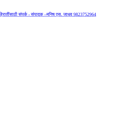
 जाहिरातींसाठी संपर्क - संपादक –मनिष एस. जाधव 9823752964