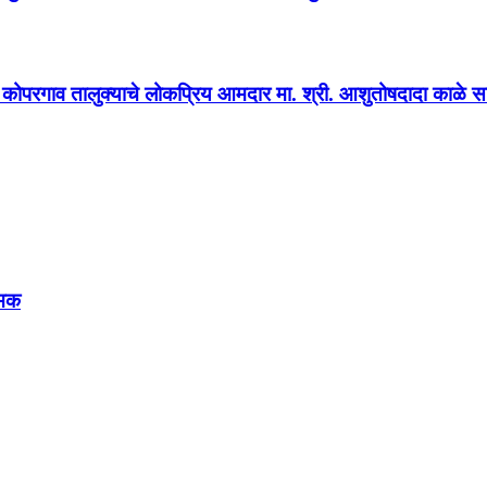
्व कोपरगाव तालुक्याचे लोकप्रिय आमदार मा. श्री. आशुतोषदादा काळे साहे
रमक