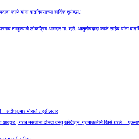
दा काळे यांना वाढदिवसाच्या हार्दिक शुभेच्छा.!
ोपरगाव तालुक्याचे लोकप्रिय आमदार मा. श्री. आशुतोषदादा काळे साहेब यांना वाढदिवस
ाहणी – संदीपकुमार भोसले तहसीलदार
बा आव्हाड ; गरज नसतांना दोनदा वस्तु खरेदीतुन गूरुमाऊलीने खिसे धरले – एकनाथ