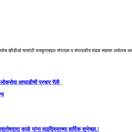
ेच व्हीडीओ यासांठी मजकुराबद्दल संपादक व संपादकीय मंडळ सहमत असेलच असे ना
ाजपा–लोकसेवा आघाडीची प्रचार रॅली
्य
ोषदादा काळे यांना वाढदिवसाच्या हार्दिक शुभेच्छा.!