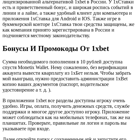
лицензированной альтернативой 1xbet в России. У 1xСтавки
есть и приветственный бонус, и широкая роспись событий в
линии и а лайве, а также удобный клиент дли компьютера и
приложения 1xСтавка для Android и IOS. Также игре в
букмекерской конторе 1xСтавка твои средства защищены, же
как компания принято зарегистрирована в России и
подчиняется местному законодательству.
Бонусы И Промокоды От 1xbet
Сумма необходимого пополнения в 10 рублей доступна
спустя Monetix Wallet. Нему сожалению, без верификации
аккаунта вывести кварплату из 1хБет нельзя. Чтобы забрать
мой выигрыш, нужно предоставить администрации 1xBet
копию ваших документов (паспорт, водительское
удостовирение а т. д. ).
В приложении 1xbet все разделы доступны игроку очень
удобно. Игры, оплата, получить денежных средств, службе
поддержки и многое другое доступно игроку. Приложение
может соблюдаться как на мобильных телефонах, так же на
планшетах. Проверьте, правильные ли логин и пароль вы
указываете при входе.
Далее откройте папку с сохраненным apk и запустите его.