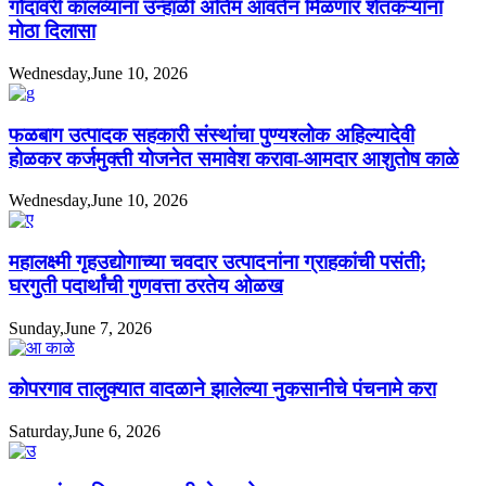
गोदावरी कालव्यांना उन्हाळी अंतिम आवर्तन मिळणार शेतकऱ्यांना
मोठा दिलासा
Wednesday,June 10, 2026
फळबाग उत्पादक सहकारी संस्थांचा पुण्यश्लोक अहिल्यादेवी
होळकर कर्जमुक्ती योजनेत समावेश करावा-आमदार आशुतोष काळे
Wednesday,June 10, 2026
महालक्ष्मी गृहउद्योगाच्या चवदार उत्पादनांना ग्राहकांची पसंती;
घरगुती पदार्थांची गुणवत्ता ठरतेय ओळख
Sunday,June 7, 2026
कोपरगाव तालुक्यात वादळाने झालेल्या नुकसानीचे पंचनामे करा
Saturday,June 6, 2026