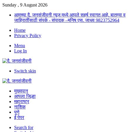
Sunday , 9 August 2026
आमच्या दै. जनसंजीवनी न्यूज मध्ये आपले सहर्ष स्वागत आहे. बातम्या व
जाहिरातींसाठी संपर्क - संपादक –मनिष एस. जाधव 9823752964
Home
Privacy Policy
Menu
Log In
Switch skin
मुख्यपान
आपला जिल्हा
महाराष्ट्र
नाशिक
पुणे
ई पेपर
Search for