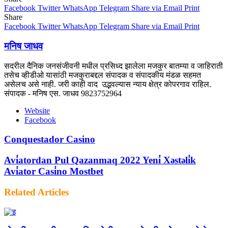
Facebook
Twitter
WhatsApp
Telegram
Share via Email
Print
Share
Facebook
Twitter
WhatsApp
Telegram
Share via Email
Print
मनिष जाधव
सदरील दैनिक जनसंजीवनी मधील प्रसिध्द झालेला मजकुर बातम्या व जाहिराती
तसेच व्हीडीओ यासांठी मजकुराबद्दल संपादक व संपादकीय मंडळ सहमत
असेलच असे नाही. जरी काही वाद उद्भवल्यास न्याय क्षेत्र कोपरगाव राहिल.
संपादक - मनिष एस. जाधव 9823752964
Website
Facebook
Conquestador Casino
Avi̇atordan Pul Qazanmaq 2022 Yeni̇ Xəstəli̇k
Avi̇ator Casi̇no Mostbet
Related Articles