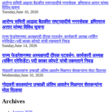
आरोग्य समिती आढावा बैठकीत राष्ट्रवादीचे नगरसेवक इम्तियाज अत्तार यांच्या
विविध सूचना
Tuesday,June 16, 2026
आरोग्य समिती आढावा बैठकीत राष्ट्रवादीचे नगरसेवक इम्तियाज
अत्तार यांच्या विविध सूचना
राज्य फेडरेशनच्या अध्यक्षपदी दीपक पटवर्धन; कार्यकारी अध्यक्ष (वर्किंग
प्रेसिडेंट) पदी काका कोयटे यांची एकमताने निवड
Sunday,June 14, 2026
राज्य फेडरेशनच्या अध्यक्षपदी दीपक पटवर्धन; कार्यकारी अध्यक्ष
(वर्किंग प्रेसिडेंट) पदी काका कोयटे यांची एकमताने निवड
गोदावरी कालव्यांना उन्हाळी अंतिम आवर्तन मिळणार शेतकऱ्यांना मोठा दिलासा
Wednesday,June 10, 2026
गोदावरी कालव्यांना उन्हाळी अंतिम आवर्तन मिळणार शेतकऱ्यांना
मोठा दिलासा
Archives
August 2026