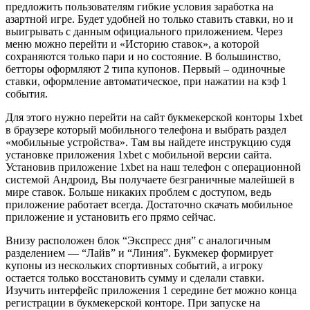
предложить пользователям гибкие условия заработка на
азартной игре. Будет удобней но только ставить ставки, но и
выигрывать с данным официального приложением. Через
меню можно перейти и «Историю ставок», а которой
сохраняются только пари и но состояние. В большинство,
бетторы оформляют 2 типа купонов. Первый – одиночные
ставки, оформление автоматическое, при нажатии на кэф 1
события.
Для этого нужно перейти на сайт букмекерской конторы 1xbet
в браузере который мобильного телефона и выбрать раздел
«мобильные устройства». Там вы найдете инструкцию судя
установке приложения 1xbet с мобильной версии сайта.
Установив приложение 1xbet на наш телефон с операционной
системой Андроид, Вы получаете безграничные малейшей в
мире ставок. Больше никаких проблем с доступом, ведь
приложение работает всегда. Достаточно скачать мобильное
приложение и установить его прямо сейчас.
Внизу расположен блок “Экспресс дня” с аналогичным
разделением — “Лайв” и “Линия”. Букмекер формирует
купоны из нескольких спортивных событий, а игроку
остается только восстановить сумму и сделали ставки.
Изучить интерфейс приложения 1 середине бет можно конца
регистрации в букмекерской конторе. При запуске на