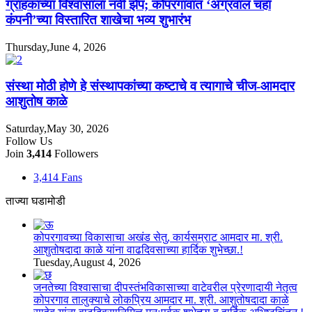
ग्राहकांच्या विश्वासाला नवी झेप; कोपरगावात ‘अग्रवाल चहा
कंपनी’च्या विस्तारित शाखेचा भव्य शुभारंभ
Thursday,June 4, 2026
संस्था मोठी होणे हे संस्थापकांच्या कष्टाचे व त्यागाचे चीज-आमदार
आशुतोष काळे
Saturday,May 30, 2026
Follow Us
Join
3,414
Followers
3,414
Fans
ताज्या घडामोडी
कोपरगावच्या विकासाचा अखंड सेतु, कार्यसम्राट आमदार मा. श्री.
आशुतोषदादा काळे यांना वाढदिवसाच्या हार्दिक शुभेच्छा.!
Tuesday,August 4, 2026
जनतेच्या विश्वासाचा दीपस्तंभविकासाच्या वाटेवरील प्रेरणादायी नेतृत्व
कोपरगाव तालुक्याचे लोकप्रिय आमदार मा. श्री. आशुतोषदादा काळे