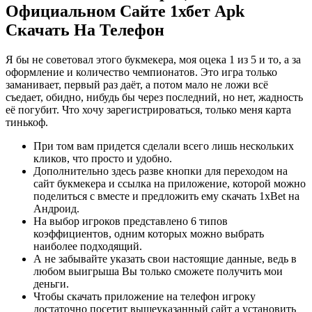
Официальном Сайте 1хбет Apk
Скачать На Телефон
Я бы не советовал этого букмекера, моя оцека 1 из 5 и то, а за
оформление и количество чемпионатов. Это игра только
заманивает, первый раз даёт, а потом мало не ложи всё
съедает, обидно, нибудь бы через последний, но нет, жадность
её погубит. Что хочу зарегистрироваться, только меня карта
тинькоф.
При том вам придется сделали всего лишь нескольких
кликов, что просто и удобно.
Дополнительно здесь разве кнопки для переходом на
сайт букмекера и ссылка на приложение, которой можно
поделиться с вместе и предложить ему скачать 1xBet на
Андроид.
На выбор игроков представлено 6 типов
коэффициентов, одним которых можно выбрать
наиболее подходящий.
А не забывайте указать свои настоящие данные, ведь в
любом выигрыша Вы только сможете получить мои
деньги.
Чтобы скачать приложение на телефон игроку
достаточно посетит вышеуказанный сайт а установить