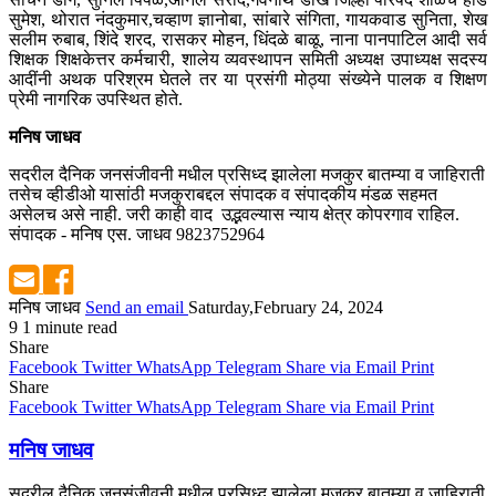
सुमेश, थोरात नंदकुमार,चव्हाण ज्ञानोबा, सांबारे संगिता, गायकवाड सुनिता, शेख
सलीम रुबाब, शिंदे शरद, रासकर मोहन, धिंदळे बाळू, नाना पानपाटिल आदी सर्व
शिक्षक शिक्षकेत्तर कर्मचारी, शालेय व्यवस्थापन समिती अध्यक्ष उपाध्यक्ष सदस्य
आदींनी अथक परिश्रम घेतले तर या प्रसंगी मोठ्या संख्येने पालक व शिक्षण
प्रेमी नागरिक उपस्थित होते.
मनिष जाधव
सदरील दैनिक जनसंजीवनी मधील प्रसिध्द झालेला मजकुर बातम्या व जाहिराती
तसेच व्हीडीओ यासांठी मजकुराबद्दल संपादक व संपादकीय मंडळ सहमत
असेलच असे नाही. जरी काही वाद उद्भवल्यास न्याय क्षेत्र कोपरगाव राहिल.
संपादक - मनिष एस. जाधव 9823752964
मनिष जाधव
Send an email
Saturday,February 24, 2024
9
1 minute read
Share
Facebook
Twitter
WhatsApp
Telegram
Share via Email
Print
Share
Facebook
Twitter
WhatsApp
Telegram
Share via Email
Print
मनिष जाधव
सदरील दैनिक जनसंजीवनी मधील प्रसिध्द झालेला मजकुर बातम्या व जाहिराती