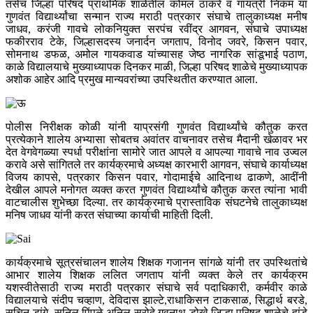
तसेच जिल्हा परिषद प्राथमिक शाळेतील कोमल ठाकरे व गायत्री निकम या
गुणवंत विद्यार्थ्यांचा सन्मान राज्य मराठी पत्रकार संघाचे तालुकाध्यक्ष मनीष
जाधव, करंजी गावचे लोकनियुक्त सरपंच रवींद्र आगवन, संघाचे उपाध्यक्ष
फकीरराव टेके, जिल्हासदस्य जनार्दन जगताप, विनोद जवरे, किसन पवार,
सोमनाथ डफळ, अमोल गायकवाड यांच्यासह जेष्ठ नागरिक सांडूभाई पठाण,
काळे विद्यालयाचे मुख्याध्यापक दिनकर माळी, जिल्हा परिषद शाळेचे मुख्याध्यापक
अशोक आहेर आदि प्रमुख मान्यवरांच्या उपस्थितीत करण्यात आला.
पोलीस निरीक्षक कोळी यांनी याप्रसंगी गुणवंत विद्यार्थ्यांचे कौतुक करत
प्रत्येकाने शालेय अभ्यासा सोबतच अवांतर वाचनावर तसेच मैदानी खेळावर भर
देत वेगवेगळ्या स्पर्धा परीक्षांना सामोरे जात आपले व आपल्या गावाचे नाव उज्वल
करावे असे सांगितले तर कार्यक्रमाचे अध्यक्ष कारभारी आगवन, संघाचे कार्याध्यक्ष
विजय कापसे, पत्रकार किसन पवार, गोदामाईचे आदिनाथ ढाकणे, आदींनी
देखील आपले मनोगत व्यक्त करत गुणवंत विद्यार्थ्यांचे कौतुक करत त्यांना भावी
वाटचालीस शुभेच्छा दिल्या. तर कार्यक्रमाचे प्रास्ताविक संघटनेचे तालुकाध्यक्ष
मनिष जाधव यांनी करत संघाच्या कार्याची माहिती दिली.
कार्यक्रमाचे सूत्रसंचालन शालेय शिक्षक गजानन सांगळे यांनी तर उपस्थितांचे
आभार शालेय शिक्षक ललित जगताप यांनी व्यक्त केले तर कार्यक्रम
यशस्वीतेसाठी राज्य मराठी पत्रकार संघाचे सर्व पदाधिकारी, कर्मवीर काळे
विद्यालयाचे संदीप चव्हाण, देविदास झाल्टे,राधाकिसन टाकसाळ, सिद्धार्थ बरडे,
सचिन डांगे, सुनिल पिंपळे,अनिल सरोदे,गवनाथ डोखे जिल्हा परिषद शाळेचे हांडे