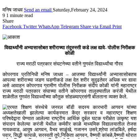
मनिष जाधव
Send an email
Saturday,February 24, 2024
9
1 minute read
Share
Facebook
Twitter
WhatsApp
Telegram
Share via Email
Print
विद्यार्थ्यांनी अभ्यासासोबत शरीराच्या तंदुरुस्ती कडे लक्ष द्यावे- पोलीस निरीक्षक
कोळी
राज्य मराठी पत्रकार संघटनेच्या वतीने गुणवंत विद्यार्थ्यांचा गौरव
कोपरगाव प्रतिनिधी मनिष जाधव – आजच्या विद्यार्थ्यांनी अभ्यासासोबतच
आपल्या शरीराच्या जडण घडणीकडे लक्ष देत शरीर सुदृढतेवर अधिक भर द्यावा
असे आवाहन कोपरगाव ग्रामीण पोलीस निरीक्षक संदीप कोळी यांनी महाराष्ट्र
राज्य मराठी पत्रकार संघाच्या वतीने कोपरगाव तालुक्यातील करंजी येथील
शाळेतील गुणवंत विद्यार्थ्यांच्या कौतुक सोहळ्याप्रसंगी बोलताना व्यक्त केले.
रयत शिक्षण संस्थेचे जनरल बॉडी सदस्य कारभारी आगवन यांच्या
अध्यक्षतेखाली झालेल्या कार्यक्रमात केंद्र सरकार व महाराष्ट्र शिक्षण
परिषदेद्वारा घेण्यात आलेल्या राष्ट्रीय आर्थिक दुर्बल घटक परीक्षेत उत्कृष्ट यश
संपादन केलेल्या करंजी येथील कर्मवीर काळे माध्यमिक विद्यालयातील तेजस
गायकवाड, आयुष आगवन, वैभव साळुंखे, गजानन उसरे,श्रेया लांडबिले, हर्षदा
पवार, सिद्धी फापाळे, सरस्वती तुपे,निकिता आगवन, वैष्णवी कांबळे,वैष्णवी थोरात