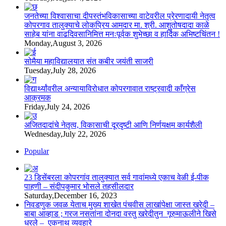
जनतेच्या विश्वासाचा दीपस्तंभविकासाच्या वाटेवरील प्रेरणादायी नेतृत्व
कोपरगाव तालुक्याचे लोकप्रिय आमदार मा. श्री. आशुतोषदादा काळे
साहेब यांना वाढदिवसानिमित्त मनःपूर्वक शुभेच्छा व हार्दिक अभिष्टचिंतन !
Monday,August 3, 2026
सोमैया महाविद्यालयात संत कबीर जयंती साजरी
Tuesday,July 28, 2026
विद्यार्थ्यांवरील अन्यायाविरोधात कोपरगावात राष्ट्रवादी काँग्रेस
आक्रमक
Friday,July 24, 2026
अजितदादांचे नेतृत्व, विकासाची दूरदृष्टी आणि निर्णयक्षम कार्यशैली
Wednesday,July 22, 2026
Popular
23 डिसेंबरला कोपरगांव तालुक्‍यात सर्व गावांमध्ये एकाच वेळी ई-पीक
पाहणी – संदीपकुमार भोसले तहसीलदार
Saturday,December 16, 2023
निवडणुक जवळ येताच मुख्य शाखेत पंचवीस लाखांपेक्षा जास्त खरेदी –
बाबा आव्हाड ; गरज नसतांना दोनदा वस्तु खरेदीतुन गूरुमाऊलीने खिसे
धरले – एकनाथ व्यवहारे