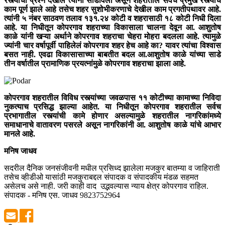
रस्त्यांचा प्रश्न देखील त्यांनी सोडविला असून शहरातील सर्वच प्रमुख रस्त्यांचे
काम पूर्ण झाले आहे तसेच शहर सुशोभीकरणाचे देखील काम प्रगतीपथावर आहे.
त्यांनी ५ नंबर साठवण तलाव १३१.२४ कोटी व शहरासाठी १८ कोटी निधी दिला
आहे. या निधीतून कोपरगाव शहराच्या विकासाला चालना देवून आ. आशुतोष
काळे यांनी खऱ्या अर्थाने कोपरगाव शहराचा चेहरा मोहरा बदलला आहे. त्यामुळे
ज्यांनी चार वर्षापूर्वी पाहिलेलं कोपरगाव शहर हेच आहे का? यावर त्यांचा विश्वास
बसत नाही. एवढा विकासासाच्या बाबतीत बदल आ.आशुतोष काळे यांच्या साडे
तीन वर्षातील प्रामाणिक प्रयत्नांमुळे कोपरगाव शहराचा झाला आहे.
कोपरगाव शहरातील विविध रस्त्यांच्या जवळपास ११ कोटीच्या कामाच्या निविदा
नुकत्याच प्रसिद्ध झाल्या आहेत. या निधीतून कोपरगाव शहरातील सर्वच
प्रभागातील रस्त्यांची कामे होणार असल्यामुळे शहरातील नागरिकांमध्ये
समाधानाचे वातावरण पसरले असून नागरिकांनी आ. आशुतोष काळे यांचे आभार
मानले आहे.
मनिष जाधव
सदरील दैनिक जनसंजीवनी मधील प्रसिध्द झालेला मजकुर बातम्या व जाहिराती
तसेच व्हीडीओ यासांठी मजकुराबद्दल संपादक व संपादकीय मंडळ सहमत
असेलच असे नाही. जरी काही वाद उद्भवल्यास न्याय क्षेत्र कोपरगाव राहिल.
संपादक - मनिष एस. जाधव 9823752964