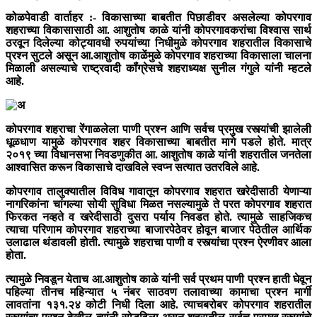
कोळपेवाडी वार्ताहर
:- विकासाच्या बाबतीत पिछाडीवर असलेल्या कोपरगाव
शहराच्या विकासासाठी आ. आशुतोष काळे यांनी कोपरगावकरांचा विश्वास सार्थ
ठरवून दिलेल्या कोट्यावधी रुपयांच्या निधीमुळे कोपरगाव शहरातील विकासाचे
प्रश्न सुटले असून आ.आशुतोष काळेंमुळे कोपरगाव शहराच्या विकासाला चालना
मिळाली असल्याचे राष्ट्रवादी कॉंग्रेसचे शहराध्यक्ष सुनील गंगुले यांनी म्हटले
आहे.
कोपरगाव शहराचा रेंगाळलेला पाणी प्रश्न आणि सर्वच प्रमुख रस्त्यांची झालेली
धूळधाण यामुळे कोपरगाव शहर विकासाच्या बाबतीत मागे पडले होते. मात्र
२०१९ च्या विधानसभा निवडणुकीत आ. आशुतोष काळे यांनी शहरातील जनतेला
आश्वासित करून विकासाचे दाखविले स्वप्न सत्यात उतरविले आहे.
कोपरगाव तालुक्यातील विविध गावातून कोपरगाव शहरात खरेदीसाठी येणाऱ्या
नागरिकांना चांगल्या सोयी सुविधा मिळत नसल्यामुळे ते परत कोपरगाव शहरात
फिरकत नव्हते व खरेदीसाठी दुसरा पर्याय निवडत होते. त्यामुळे साहजिकच
त्याचा परिणाम कोपरगाव शहराच्या बाजारपेठेवर होवून बाजार पेठेतील आर्थिक
उलाढाल थंडावली होती. त्यामुळे शहराचा पाणी व रस्त्यांचा प्रश्न ऐरणीवर आला
होता.
त्यामुळे निवडून येताच आ.आशुतोष काळे यांनी सर्व प्रथम पाणी प्रश्न हाती घेवून
पहिल्या तीनच महिन्यात ५ नंबर साठवण तलावाच्या कामाचा प्रश्न मार्गी
लावतांना १३१.२४ कोटी निधी दिला आहे. त्याचबरोबर कोपरगाव शहरातील