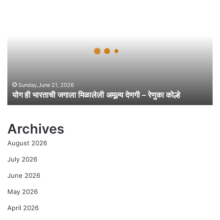
यो
ग
ही
भा
र
ता
ची
ज
गा
Sunday,June 21, 2026
योग ही भारताची जगाला मिळालेली अमूल्य देणगी – रेणुका कोल्हे
ला
मि
ळा
Archives
ले
ली
August 2026
अ
मू
July 2026
ल्य
June 2026
दे
ण
May 2026
गी
April 2026
–
रे