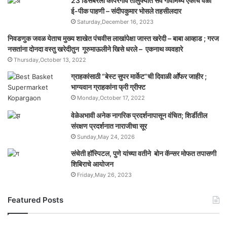
23 डिसेंबरला कोपरगांव तालुक्‍यात सर्व गावांमध्ये एकाच वेळी
ई-पीक पाहणी – संदीपकुमार भोसले तहसीलदार
Saturday,December 16, 2023
निवडणुक जवळ येताच मुख्य शाखेत पंचवीस लाखांपेक्षा जास्त खरेदी – बाबा आव्हाड ; गरज
नसतांना दोनदा वस्तु खरेदीतुन गूरुमाऊलीने खिसे धरले – एकनाथ व्यवहारे
Thursday,October 13, 2022
ग्राहकांसाठी “बेस्ट सुपर मार्केट”ची दिवाळी आॕफर जाहीर ;
भाग्यवान ग्राहकांना फ्री ग्रीफ्ट
Monday,October 17, 2022
वेळेअभावी अनेक नागरिक प्रदर्शनापासून वंचित; शिर्डीतील
संरक्षण प्रदर्शनात नाराजीचा सूर
Sunday,May 24, 2026
संचेती हॉस्पिटल, पुणे यांच्या वतीने बोन कॅन्सर मोफत तपासणी
शिबिराचे आयोजन
Friday,May 26, 2023
Featured Posts