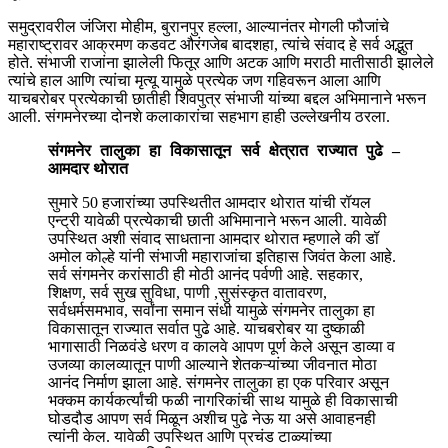
समुद्रावरील जंजिरा मोहीम, बुरानपुर हल्ला, आल्यानंतर मोगली फौजांचे
महाराष्ट्रावर आक्रमण कडवट औरंगजेब बादशहा, त्यांचे संवाद हे सर्व अद्भुत
होते. संभाजी राजांना झालेली फितूर आणि अटक आणि मराठी मातीसाठी झालेले
त्यांचे हाल आणि त्यांचा मृत्यू यामुळे प्रत्येक जण गहिवरून आला आणि
याचबरोबर प्रत्येकाची छातीही शिवपुत्र संभाजी यांच्या बद्दल अभिमानाने भरून
आली. संगमनेरच्या दोनशे कलाकारांचा सहभाग हाही उल्लेखनीय ठरला.
संगमनेर तालुका हा विकासातून सर्व क्षेत्रात राज्यात पुढे –
आमदार थोरात
सुमारे 50 हजारांच्या उपस्थितीत आमदार थोरात यांची रॉयल
एन्ट्री यावेळी प्रत्येकाची छाती अभिमानाने भरून आली. यावेळी
उपस्थित अशी संवाद साधताना आमदार थोरात म्हणाले की डॉ
अमोल कोल्हे यांनी संभाजी महाराजांचा इतिहास जिवंत केला आहे.
सर्व संगमनेर करांसाठी ही मोठी आनंद पर्वणी आहे. सहकार,
शिक्षण, सर्व सुख सुविधा, पाणी ,सुसंस्कृत वातावरण,
सर्वधर्मसमभाव, सर्वांना समान संधी यामुळे संगमनेर तालुका हा
विकासातून राज्यात सर्वात पुढे आहे. याचबरोबर या दुष्काळी
भागासाठी निळवंडे धरण व कालवे आपण पूर्ण केले असून डाव्या व
उजव्या कालव्यातून पाणी आल्याने शेतकऱ्यांच्या जीवनात मोठा
आनंद निर्माण झाला आहे. संगमनेर तालुका हा एक परिवार असून
भक्कम कार्यकर्त्यांची फळी नागरिकांची साथ यामुळे ही विकासाची
घोडदौड आपण सर्व मिळून अशीच पुढे नेऊ या असे आवाहनही
त्यांनी केल. यावेळी उपस्थित आणि प्रचंड टाळ्यांच्या