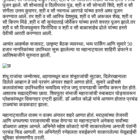
पूजन झाले. सौ शोभाताई व दिलीपराव पुंड, श्री व सौ सोनाली शिंदे, श्री व सौ
संगीता उत्तम कुदणर, श्री व सौ नवनाथ आरगडे यांच्या हस्ते अश्व पूजन
करण्यात आले. तर श्री व सौ आरिफ देशमुख, श्री व सौ अफजल शेख, श्री व
सौ किरण मिंडे ,श्री व सौ सुनंदाताई जोर्वेकर यांच्या हस्ते शस्त्र पूजन झाले.तर
श्री व सौ विजयकुमार फिरोदिया व श्री व सौ बाळासाहेब ढोले यांच्या हस्ते
देवीची आरती करण्यात आली.
अत्यंत आकर्षक सजावट, उत्कृष्ट बैठक व्यवस्था, भव्य पार्किंग आणि सुमारे 50
हजार नागरिकांच्या उपस्थित सुरू झालेल्या या महानाट्याला शाहिरी डफाने व
आतिषबाजीने सुरुवात झाली.
शंभू राजांचा जन्मोत्सव, आग्र्यामधून बाल शंभूराजांची सुटका, दिलेरखानाला
दिलेले आव्हान हे सर्व प्रसंग अंगावर शहारे आणत होते.. सुमारे अडीचशे
कलावंतांच्या उपस्थितीत भव्यदिव्य स्टेज जणू रायगडाची जाणीव करून देत होते.
अशातच सह्याद्रीच्या छावा. शिवपुत्र संभाजी महाराजांची रुबाबदार घोड्यावरून
प्रेक्षकांमधून दिमागदार एन्ट्री झाली. डॉ अमोल कोल्हे यांचे आगमन होतात प्रचंड
टाळ्यांचा कडकडाट झाला.
महानाट्यातील वाक्य न वाक्य अंगावर शहरे आणत होतं. मराठ्यांच्या तेजस्वी
आणि धगधगत्या पराक्रमाची साक्ष देणाऱ्या या महानाट्याने अनेकदा सर्वांच्या
डोळ्यात अश्रू आनले. अभिनेते महेश कोकाटे यांनी साकारलेल्या अनाजी पंतांनी
प्रचंड चिड आणली. तर अभिनेत्री स्नेहलता वसईकरणे साकारलेल्या येसूबाईची
भूमिका संस्मरणीय ठरली.