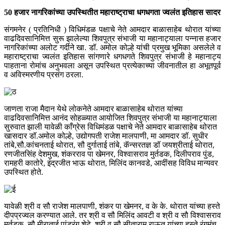
50 हजार नागरिकांच्या उपस्थितीत महाराष्ट्राचा धगधगता ज्वलंत इतिहास सादर
संगमनेर ( प्रतिनिधी ) विधिमंडळ पक्षाचे नेते आमदार बाळासाहेब थोरात यांच्या
वाढदिवसानिमित्त सुरू झालेल्या शिवपुत्र संभाजी या महानाट्याला पन्नास हजार
नागरिकांच्या अलोट गर्दीने खा. डॉ. अमोल कोल्हे यांची प्रमुख भूमिका असलेले व
महाराष्ट्राचा ज्वलंत इतिहास सांगणारे धगधगते शिवपुत्र संभाजी हे महानाट्य
पाहताना रोमांच अनुभवला असून उपस्थित प्रत्येकाच्या जीवनातील हा अभूतपूर्व
व अविस्मरणीय प्रसंग ठरला.
जाणता राजा मैदान येथे लोकनेते आमदार बाळासाहेब थोरात यांच्या
वाढदिवसानिमित्त आनंद सोहळ्यात आयोजित शिवपुत्र संभाजी या महानाट्याला
सुरुवात झाली यावेळी काँग्रेस विधिमंडळ पक्षाचे नेते आमदार बाळासाहेब थोरात
खासदार डॉ.अमोल कोल्हे, उद्योगपती राजेश मालपाणी, मा आमदार डॉ. सुधीर
तांबे,सौ.कांचनताई थोरात, सौ दुर्गाताई तांबे, कॅन्सरतज्ञ डॉ जयश्रीताई थोरात,
रणजीतसिंह देशमुख, शंकरराव पा खेमनर, विश्वासराव मुर्तडक, दिलीपराव पुंड,
रामहरी कातोरे, इंद्रजीत भाऊ थोरात, मिलिंद कानवडे, आदींसह विविध मान्यवर
उपस्थित होते.
यावेळी श्री व सौ राजेश मालपाणी, शंकर पा खेमनर, व के के. थोरात यांच्या हस्ते
दीपप्रज्वल करण्यात आले. तर श्री व सौ मिलिंद आवटी व श्री व सौ विश्वासराव
मुर्तडक, सौ मीराताई पांडुरंग शेटे, श्री व सौ सीताराम राऊत यांच्या हस्ते रंगमंच