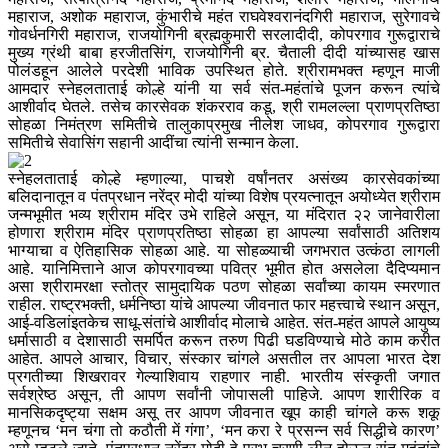
महाराज, अशोक महाराज, कुंभारीचे महंत राघवेश्वरानंदगिरी महाराज, सुरेगावचे
गोवर्धनगिरी महाराज, राजयोगिनी ब्रह्मकुमारी सरलादीदी, कोपरगाव गुरूद्वाराचे
मुख्य ग्रंथी बाबा हरजीतसिंग, राजयोगिनी ब्र. चैताली दीदी यांच्यासह खास
पोलंडहून आलेले परदेशी भाविक उपस्थित होते. श्रीरामभक्त म्हणून माजी
आमदार स्नेहलताताई कोल्हे यांनी या सर्व संत-महंतांचे पूजन करून त्यांचे
आशीर्वाद घेतले. तसेच कारसेवक शंकरराव कडू, श्री रामलल्ला प्राणप्रतिष्ठा
सोहळा निमंत्रण समितीचे तालुकाप्रमुख नीलेश जाधव, कोपरगाव गुरूद्वारा
समितीचे सेवासिंग सहानी आदींचा त्यांनी सन्मान केला.
स्नेहलताताई कोल्हे म्हणाल्या, पाचशे वर्षांनतर असंख्य कारसेवकांच्या
बलिदानातून व पंतप्रधान नरेंद्र मोदी यांच्या विशेष प्रयत्नातून अयोध्येत श्रीराम
जन्मभूमीत भव्य श्रीराम मंदिर उभे राहिले असून, या मंदिरात २२ जानेवारीला
होणारा श्रीराम मंदिर प्राणप्रतिष्ठा सोहळा हा आपल्या सर्वांसाठी अतिशय
भाग्याचा व ऐतिहासिक सोहळा आहे. या सोहळ्याची जगभरात उत्कंठा लागली
आहे. यानिमित्ताने आज कोपरगावच्या पवित्र भूमीत होत असलेला दैदिप्यमान
असा श्रीरामरक्षा स्तोत्र सामुदायिक पठण सोहळा सर्वांच्या कायम स्मरणात
राहील. राष्ट्रभक्ती, धर्मनिष्ठा यांचे आपल्या जीवनात फार महत्त्वाचे स्थान असून,
आई-वडिलांइतकेच साधू-संतांचे आशीर्वाद मोलाचे आहेत. संत-महंत आपले आयुष्य
धर्मासाठी व देशासाठी समर्पित करून तरुण पिढी घडविण्याचे मोठे काम करीत
आहेत. आपले आचार, विचार, संस्कार चांगले असतील तर आपला भारत देश
प्रगतीच्या शिखरावर गेल्याशिवाय राहणार नाही. भारतीय संस्कृती जगात
सर्वश्रेष्ठ असून, ती आपण सर्वांनी जोपासली पाहिजे. आपण शारीरिक व
मानसिकदृष्ट्या सक्षम असू तर आपण जीवनात खूप काही चांगले करू शकू
म्हणूनच ‘मन चंगा तो कठौती में गंगा’, ‘मन करा रे प्रसन्न सर्व सिद्धीचे कारण’