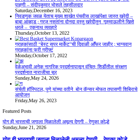
पाहणी – संदीपकुमार भोसले तहसीलदार
Saturday,December 16, 2023
निवडणुक जवळ येताच मुख्य शाखेत पंचवीस लाखांपेक्षा जास्त खरेदी –
बाबा आव्हाड ; गरज नसतांना दोनदा वस्तु खरेदीतुन गूरुमाऊलीने खिसे
धरले – एकनाथ व्यवहारे
Thursday,October 13, 2022
ग्राहकांसाठी “बेस्ट सुपर मार्केट”ची दिवाळी आॕफर जाहीर ; भाग्यवान
ग्राहकांना फ्री ग्रीफ्ट
Monday,October 17, 2022
वेळेअभावी अनेक नागरिक प्रदर्शनापासून वंचित; शिर्डीतील संरक्षण
प्रदर्शनात नाराजीचा सूर
Sunday,May 24, 2026
संचेती हॉस्पिटल, पुणे यांच्या वतीने बोन कॅन्सर मोफत तपासणी शिबिराचे
आयोजन
Friday,May 26, 2023
Featured Posts
योग ही भारताची जगाला मिळालेली अमूल्य देणगी – रेणुका कोल्हे
Sunday,June 21, 2026
योग ही भारताची जगाला मिळालेली अमूल्य देणगी – रेणुका कोल्हे