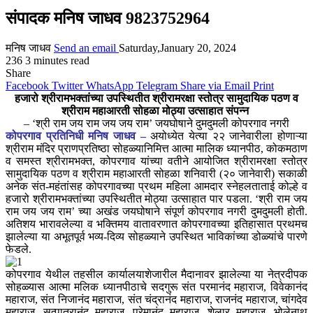
संपादक मनिष जाधव 9823752964
मनिष जाधव
Send an email
Saturday,January 20, 2024
236
3 minutes read
Share
Facebook
Twitter
WhatsApp
Telegram
Share via Email
Print
हजारो श्रीरामभक्तांच्या उपस्थितीत श्रीरामरक्षा स्तोत्र सामुदायिक पठण व
श्रीराम महाआरती सोहळा मोठ्या उत्साहात संपन्न
– ‘श्री राम जय राम जय जय राम’ जयघोषाने दुमदुमली कोपरगाव नगरी
कोपरगाव प्रतिनिधी मनिष जाधव –
अयोध्येत येत्या २२ जानेवारीला होणाऱ्या
श्रीराम मंदिर प्राणप्रतिष्ठा सोहळ्यानिमित्त आत्मा मालिक ध्यानपीठ, कोकमठाण
व समस्त श्रीरामभक्त, कोपरगाव यांच्या वतीने आयोजित श्रीरामरक्षा स्तोत्र
सामुदायिक पठण व श्रीराम महाआरती सोहळा शनिवारी (२० जानेवारी) सकाळी
अनेक संत-महंतांसह कोपरगावच्या प्रथम महिला आमदार स्नेहलताताई कोल्हे व
हजारो श्रीरामभक्तांच्या उपस्थितीत मोठ्या उत्साहात पार पडला. ‘श्री राम जय
राम जय जय राम’ च्या अखंड जयघोषाने संपूर्ण कोपरगाव नगरी दुमदुमली होती.
अतिशय भारावलेल्या व भक्तिमय वातावरणात कोपरगावच्या इतिहासात प्रथमच
झालेल्या या अभूतपूर्व भव्य-दिव्य सोहळ्याने उपस्थित भाविकांच्या डोळ्यांचे पारणे
फेडले.
कोपरगाव येथील तहसील कार्यालयाशेजारील मैदानावर झालेल्या या नेत्रदीपक
सोहळ्यास आत्मा मलिक ध्यानपीठाचे सदगुरू संत परमानंद महाराज, विवेकानंद
महाराज, संत निजानंद महाराज, संत चंद्रानंद महाराज, राजनंद महाराज, चांगदेव
महाराज, सत्पात्रानंद महाराज, प्रेमानंद महाराज, शेलार महाराज, भोलेनाथ