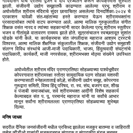
गोविंदसिंग यांचे प्रतिमा पूजन व दीप प्रज्वलन करून कार्यक्रमास सुरुवात
झाली. संजीवनी उद्योग समूहातर्फे काढण्यात आलेल्या प्रभू श्रीराम व
अयोध्येतील श्रीराम मंदिराचे सुंदर छायाचित्र असलेल्या दिनदर्शिका-२०२४ चे
प्रकाशन यावेळी संत-महंताच्या हस्ते करण्यात येऊन श्रीरामभक्तांना
प्रसादासोबत त्यांचे वाटप करण्यात आले. आत्मा मालिक गुरुकुलातील संगीत
शिक्षक वसंत नारद व त्यांच्या सहकाऱ्यांनी सादर केलेल्या प्रभू श्रीराम स्तुतीपर
भजन व गीतांमुळे वातावरण राममय झाले होते. सूत्रसंचालन स्वच्छतादूत सुशांत
घोडके यांनी केले. या कार्यक्रमास संत जंगलीदास महाराज आश्रम ट्रस्टचे
विश्वस्त, आत्मा मालिक शैक्षणिक संकुलातील शिक्षक, संजीवनी उद्योग समुहाशी
संलग्न विविध संस्थांचे आजी-माजी पदाधिकारी, भाजप, हिंदुत्ववादी संघटनांचे
पदाधिकारी, कार्यकर्ते, माजी नगरसेवक, श्रीरामभक्त मोठ्या संख्येने उपस्थित
होते.
अयोध्येतील श्रीराम मंदिर प्राणप्रतिष्ठा सोहळ्याच्या पार्श्वभूमीवर
कोपरगावात श्रीरामरक्षा स्तोत्र सामुदायिक पठण सोहळा यशस्वी
करण्यासाठी स्नेहलताताई कोल्हे, संजीवनी उद्योग समूह, कोपरगाव
गुरूद्वारा समिती, विश्व हिंदू परिषद, रा. स्व. संघ, बजरंग दल, शीख
व पंजाबी समाजबांधव, सर्व श्रीरामभक्त आदींनी विशेष सहकार्य
केल्याबद्दल संत प. पू. परमानंद महाराज यांनी या सर्वांचे आभार
मानून सर्वांना श्रीरामलल्ला प्राणप्रतिष्ठा सोहळ्याच्या शुभेच्छा
दिल्या.
मनिष जाधव
सदरील दैनिक जनसंजीवनी मधील प्रसिध्द झालेला मजकुर बातम्या व जाहिराती
तसेच व्हीडीओ यासांठी मजकुराबद्दल संपादक व संपादकीय मंडळ सहमत