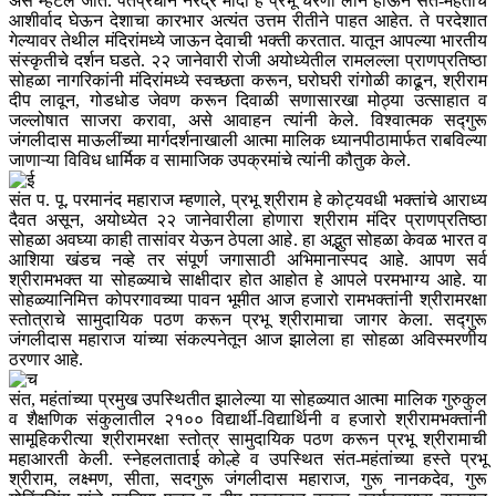
असे म्हटले जाते. पंतप्रधान नरेंद्र मोदी हे प्रभू चरणी लीन होऊन संत-महंतांचे
आशीर्वाद घेऊन देशाचा कारभार अत्यंत उत्तम रीतीने पाहत आहेत. ते परदेशात
गेल्यावर तेथील मंदिरांमध्ये जाऊन देवाची भक्ती करतात. यातून आपल्या भारतीय
संस्कृतीचे दर्शन घडते. २२ जानेवारी रोजी अयोध्येतील रामलल्ला प्राणप्रतिष्ठा
सोहळा नागरिकांनी मंदिरांमध्ये स्वच्छता करून, घरोघरी रांगोळी काढून, श्रीराम
दीप लावून, गोडधोड जेवण करून दिवाळी सणासारखा मोठ्या उत्साहात व
जल्लोषात साजरा करावा, असे आवाहन त्यांनी केले. विश्वात्मक सद्गुरू
जंगलीदास माऊलींच्या मार्गदर्शनाखाली आत्मा मालिक ध्यानपीठामार्फत राबविल्या
जाणाऱ्या विविध धार्मिक व सामाजिक उपक्रमांचे त्यांनी कौतुक केले.
संत प. पू. परमानंद महाराज म्हणाले, प्रभू श्रीराम हे कोट्यवधी भक्तांचे आराध्य
दैवत असून, अयोध्येत २२ जानेवारीला होणारा श्रीराम मंदिर प्राणप्रतिष्ठा
सोहळा अवघ्या काही तासांवर येऊन ठेपला आहे. हा अद्भुत सोहळा केवळ भारत व
आशिया खंडच नव्हे तर संपूर्ण जगासाठी अभिमानास्पद आहे. आपण सर्व
श्रीरामभक्त या सोहळ्याचे साक्षीदार होत आहोत हे आपले परमभाग्य आहे. या
सोहळ्यानिमित्त कोपरगावच्या पावन भूमीत आज हजारो रामभक्तांनी श्रीरामरक्षा
स्तोत्राचे सामुदायिक पठण करून प्रभू श्रीरामाचा जागर केला. सद्गुरू
जंगलीदास महाराज यांच्या संकल्पनेतून आज झालेला हा सोहळा अविस्मरणीय
ठरणार आहे.
संत, महंतांच्या प्रमुख उपस्थितीत झालेल्या या सोहळ्यात आत्मा मालिक गुरुकुल
व शैक्षणिक संकुलातील २१०० विद्यार्थी-विद्यार्थिनी व हजारो श्रीरामभक्तांनी
सामूहिकरीत्या श्रीरामरक्षा स्तोत्र सामुदायिक पठण करून प्रभू श्रीरामाची
महाआरती केली. स्नेहलताताई कोल्हे व उपस्थित संत-महंतांच्या हस्ते प्रभू
श्रीराम, लक्ष्मण, सीता, सदगुरू जंगलीदास महाराज, गुरू नानकदेव, गुरू