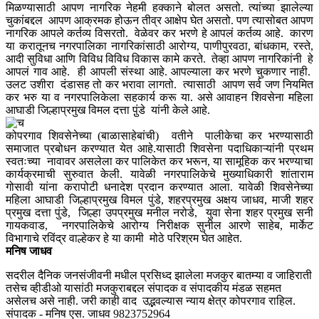
मिळण्यासाठी आपण नागरिक नेहमी हक्काने बोलत असतो. त्यांच्या झालेल्या
चुकांबद्दल आपण आक्रमक होऊन तीव्र आक्षेप घेत असतो. पण त्यासोबत आपण
नागरिक आपले कर्तव्य विसरतो. वेळेवर कर भरणे हे आपलं कर्तव्य आहे. कारण
या करातूनच नगरपालिका नागरिकांसाठी आरोग्य, पाणीपुरवठा, बांधकाम, रस्ते,
आदी सुविधा आणि विविध विविध विकास कामे करते. तेव्हा आपण नागरिकांनी हे
आपलं गाव आहे. ही आपली संस्था आहे. आपल्याला कर भरणे चुकणार नाही.
उलट उशीरा दंडासह तो कर भरावा लागतो. त्यासाठी आपण सर्व जण नियमित
कर भरु या व नगरपालिकेला सहकार्य करू या. असे आवाहन शिवसेना महिला
आघाडी जिल्हाप्रमुख विमल दत्ता पु़ंडे यांनी केले आहे.
कोपरगाव शिवसेनेच्या (बाळासाहेबांची) वतीने पालीकेचा कर भरण्यासाठी
समाजात प्रबोधन करण्यात येत आहे.यासाठी शिवसेना पदाधिकाऱ्यांनी प्रथम
स्वतःच्या नावावर असलेला कर पालिकेत कर भरून, या सामूहिक कर भरण्याचा
कार्यक्रमाची सुरुवात केली. यावेळी नगरपालिकेचे मुख्याधिकारी शांताराम
गोसावी यांना करापोटी धनादेश प्रदान करण्यात आला. यावेळी शिवसेनेच्या
महिला आघाडी जिल्हाप्रमुख विमल पुंडे, शहरप्रमुख अक्षय जाधव, माजी शहर
प्रमुख दत्ता पुंडे, जिल्हा उपप्रमुख मनील नरोडे, युवा सेना शहर प्रमुख सनी
गायकवाड, नगरपालिकेचे आरोग्य निरीक्षक सुनील आरणे साहेब, मार्केट
विभागाचे रविंद्र वाल्हेकर हे या कामी मोठे परिश्रम घेत आहेत.
मनिष जाधव
सदरील दैनिक जनसंजीवनी मधील प्रसिध्द झालेला मजकुर बातम्या व जाहिराती
तसेच व्हीडीओ यासांठी मजकुराबद्दल संपादक व संपादकीय मंडळ सहमत
असेलच असे नाही. जरी काही वाद उद्भवल्यास न्याय क्षेत्र कोपरगाव राहिल.
संपादक - मनिष एस. जाधव 9823752964