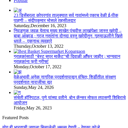
Popular
23 डिसेंबरला कोपरगांव तालुक्‍यात सर्व गावांमध्ये एकाच वेळी ई-पीक
पाहणी – संदीपकुमार भोसले तहसीलदार
Saturday,December 16, 2023
निवडणुक जवळ येताच मुख्य शाखेत पंचवीस लाखांपेक्षा जास्त खरेदी –
बाबा आव्हाड ; गरज नसतांना दोनदा वस्तु खरेदीतुन गूरुमाऊलीने खिसे
धरले – एकनाथ व्यवहारे
Thursday,October 13, 2022
ग्राहकांसाठी “बेस्ट सुपर मार्केट”ची दिवाळी आॕफर जाहीर ; भाग्यवान
ग्राहकांना फ्री ग्रीफ्ट
Monday,October 17, 2022
वेळेअभावी अनेक नागरिक प्रदर्शनापासून वंचित; शिर्डीतील संरक्षण
प्रदर्शनात नाराजीचा सूर
Sunday,May 24, 2026
संचेती हॉस्पिटल, पुणे यांच्या वतीने बोन कॅन्सर मोफत तपासणी शिबिराचे
आयोजन
Friday,May 26, 2023
Featured Posts
योग ही भारताची जगाला मिळालेली अमूल्य देणगी – रेणुका कोल्हे