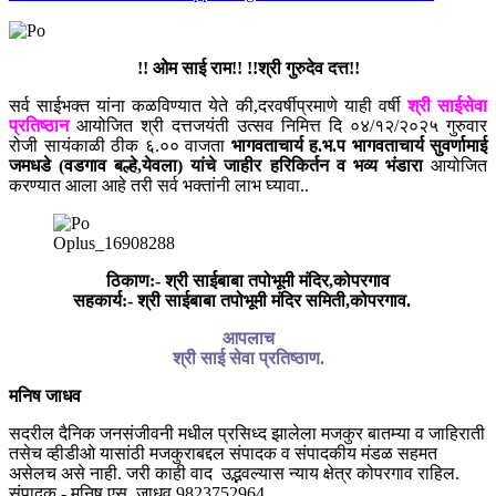
!! ओम साई राम!! !!श्री गुरुदेव दत्त!!
सर्व साईभक्त यांना कळविण्यात येते की,दरवर्षीप्रमाणे याही वर्षी
श्री साईसेवा
प्रतिष्ठान
आयोजित श्री दत्तजयंती उत्सव निमित्त दि ०४/१२/२०२५ गुरुवार
रोजी सायंकाळी ठीक ६.०० वाजता
भागवताचार्य ह.भ.प भागवताचार्य सुवर्णामाई
जमधडे (वडगाव बल्हे,येवला) यांचे जाहीर हरिकिर्तन व भव्य भंडारा
आयोजित
करण्यात आला आहे तरी सर्व भक्तांनी लाभ घ्यावा..
Oplus_16908288
ठिकाण:- श्री साईबाबा तपोभूमी मंदिर,कोपरगाव
सहकार्य:- श्री साईबाबा तपोभूमी मंदिर समिती,कोपरगाव.
आपलाच
श्री साई सेवा प्रतिष्ठाण.
मनिष जाधव
सदरील दैनिक जनसंजीवनी मधील प्रसिध्द झालेला मजकुर बातम्या व जाहिराती
तसेच व्हीडीओ यासांठी मजकुराबद्दल संपादक व संपादकीय मंडळ सहमत
असेलच असे नाही. जरी काही वाद उद्भवल्यास न्याय क्षेत्र कोपरगाव राहिल.
संपादक - मनिष एस. जाधव 9823752964