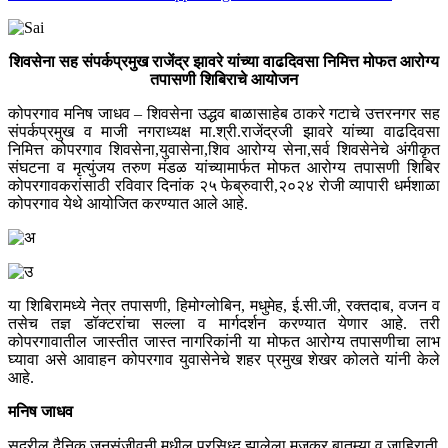
शिवसेना सह संपर्कप्रमुख राजेंद्र झावरे यांच्या वाढदिवसा निमित्त मोफत आरोग्य
तपासणी शिबिराचे आयोजन
कोपरगाव मनिष जाधव – शिवसेना उद्धव बाळासाहेब ठाकरे गटाचे उत्तरनगर सह
संपर्कप्रमुख व माजी नगराध्यक्ष मा.श्री.राजेंद्रजी झावरे यांच्या वाढदिवसा
निमित्त कोपरगाव शिवसेना,युवासेना,शिव आरोग्य सेना,सर्व शिवसेनेचे अंगीकृत
संघटना व मृत्युंजय तरुण मंडळ यांच्यामार्फत मोफत आरोग्य तपासणी शिबिर
कोपरगावकरांसाठी रविवार दिनांक २५ फेब्रुवारी,२०२४ रोजी व्यापारी धर्मशाळा
कोपरगाव येथे आयोजित करण्यात आले आहे.
या शिबिरामध्ये नेत्र तपासणी, हिमोग्लोबिन, मधुमेह, ई.सी.जी, रक्तदाब, वजन व
तसेच तज्ञ डॉक्टरांचा सल्ला व मार्गदर्शन करण्यात येणार आहे. तरी
कोपरगावातील जास्तीत जास्त नागरिकांनी या मोफत आरोग्य तपासणीचा लाभ
घ्यावा असे आवाहन कोपरगाव युवासेनेचे शहर प्रमुख शेखर कोलते यांनी केले
आहे.
मनिष जाधव
सदरील दैनिक जनसंजीवनी मधील प्रसिध्द झालेला मजकुर बातम्या व जाहिराती