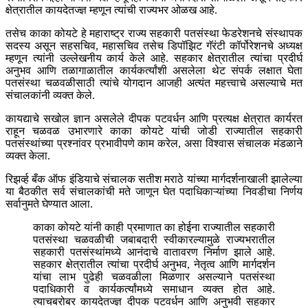
क्षेत्रातील कायदेतज्ज्ञ म्हणून त्यांची राज्यभर ओळख आहे.
तसेच काका कोयटे हे महाराष्ट्र राज्य सहकारी पतसंस्था फेडरेशनचे संस्थापक
सदस्य असून सहसचिव, महासचिव तसेच डिपॉझिट गॅरंटी कॉर्पोरेशनचे अध्यक्ष
म्हणून त्यांनी उल्लेखनीय कार्य केले आहे. सहकार क्षेत्रातील त्यांचा प्रदीर्घ
अनुभव आणि तळागाळातील कार्यकर्त्यांशी असलेला थेट संपर्क लक्षात घेता
पतसंस्था चळवळीसाठी त्यांचे योगदान आजही अत्यंत महत्त्वाचे असल्याचे मत
संचालकांनी व्यक्त केले.
कायद्याचे सखोल ज्ञान असलेले दीपक पटवर्धन आणि प्रत्यक्ष क्षेत्रात कार्यरत
राहून चळवळ उभारणारे काका कोयटे यांची जोडी राज्यातील सहकारी
पतसंस्थांच्या प्रश्नांवर प्रभावीपणे काम करेल, असा विश्वास संचालक मंडळाने
व्यक्त केला.
रिझर्व्ह बँक ऑफ इंडियाचे संचालक सतीश मराठे यांच्या मार्गदर्शनाखाली झालेल्या
या बैठकीत सर्व संचालकांची मते जाणून घेत पदाधिकाऱ्यांच्या निवडीचा निर्णय
सर्वानुमते घेण्यात आला.
काका कोयटे यांनी काही प्रमाणात का होईना राज्यातील सहकारी
पतसंस्था चळवळीची जबाबदारी स्वीकारल्यामुळे राज्यभरातील
सहकारी पतसंस्थांमध्ये आनंदाचे वातावरण निर्माण झाले आहे.
सहकार क्षेत्रातील त्यांचा प्रदीर्घ अनुभव, नेतृत्व आणि मार्गदर्शन
यांचा लाभ पुढेही चळवळीला मिळणार असल्याने पतसंस्था
पदाधिकारी व कार्यकर्त्यांमध्ये समाधान व्यक्त होत आहे.
त्याचबरोबर कायदेतज्ज्ञ दीपक पटवर्धन आणि अनुभवी सहकार