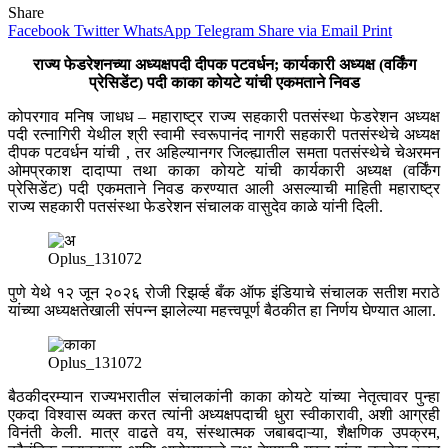
Share
Facebook
Twitter
WhatsApp
Telegram
Share via Email
Print
राज्य फेडरेशनच्या अध्यक्षपदी दीपक पटवर्धन; कार्यकारी अध्यक्ष (वर्किंग
प्रेसिडेंट) पदी काका कोयटे यांची एकमताने निवड
कोपरगाव मनिष जाधध – महाराष्ट्र राज्य सहकारी पतसंस्था फेडरेशन अध्यक्ष
पदी रत्नागिरी येथील श्री स्वामी स्वरूपानंद नागरी सहकारी पतसंस्थेचे अध्यक्ष
दीपक पटवर्धन यांची , तर अहिल्यानगर जिल्ह्यातील समता पतसंस्थेचे चेअरमन
ओमप्रकाश दादाप्पा तथा काका कोयटे यांची कार्यकारी अध्यक्ष (वर्किंग
प्रेसिडेंट) पदी एकमताने निवड करण्यात आली असल्याची माहिती महाराष्ट्र
राज्य सहकारी पतसंस्था फेडरेशन संचालक वासुदेव काळे यांनी दिली.
Oplus_131072
पुणे येथे १२ जून २०२६ रोजी रिझर्व्ह बँक ऑफ इंडियाचे संचालक सतीश मराठे
यांच्या अध्यक्षतेखाली संपन्न झालेल्या महत्त्वपूर्ण बैठकीत हा निर्णय घेण्यात आला.
Oplus_131072
बैठकीदरम्यान राज्यभरातील संचालकांनी काका कोयटे यांच्या नेतृत्वावर पुन्हा
एकदा विश्वास व्यक्त करत त्यांनी अध्यक्षपदाची धुरा स्वीकारावी, अशी आग्रही
विनंती केली. मात्र वाढते वय, संस्थात्मक जबाबदाऱ्या, शैक्षणिक उपक्रम,