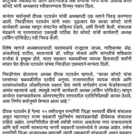
कौटुंबिक जबाबदाऱ्या आणि आरोग्याकडे लक्ष देण्याची गरज यांचा उल्लेख करत
कोयटे यांनी अध्यक्षपद स्वीकारण्यास विनम्र नकार दिला.
यानंतर सर्वानुमते दीपक पटवर्धन यांची अध्यक्षपदी एक मताने निवड करण्यात
आली. निवडीनंतर पटवर्धन यांनी स्वतः पुढाकार घेत काका कोयटे यांनी
कार्यकारी अध्यक्ष म्हणून संघटनेत सक्रिय राहावे, अशी विनंती केली. संचालक
मंडळाने या प्रस्तावाला एकमुखी पाठिंबा देत कोयटे यांची कार्यकारी अध्यक्ष
(वर्किंग प्रेसिडेंट) पदी निवड केली.
विशेष म्हणजे अध्यक्षपदासाठी यवतमाळचे राजूदास जाधव, नाशिकच्या ॲड.
अंजलीताई पाटील, साताऱ्याचे डॉ. रवींद्र भोसले आणि सांगलीचे शशिकांत
राजोबा हे इच्छुक होते. मात्र सहकार चळवळीच्या व्यापक हितासाठी सर्वांनी
माघार घेत दीपक पटवर्धन यांच्या निवडीला एकमताने मान्यता दिली.
निवडीनंतर बोलताना अध्यक्ष दीपक पटवर्धन म्हणाले, “काका कोयटे यांचा
पतसंस्था चळवळीतील प्रदीर्घ अनुभव, राज्यभरातील व्यापक संपर्क आणि
पतसंस्थांमधील लोकप्रियता लक्षात घेता त्यांचे मार्गदर्शन राज्य फेडरेशनसाठी
अत्यंत महत्त्वाचे आहे. त्यामुळे त्यांनी कार्यकारी अध्यक्ष (वर्किंग प्रेसिडेंट) म्हणून
कार्यरत राहण्याबरोबरच आंतरराष्ट्रीय स्तरावरील प्रतिनिधित्वही कायम ठेवावे,
असा निर्णय सर्वानुमते घेण्यात आला आहे.”
दीपक पटवर्धन हे गेल्या १५ वर्षांपासून रत्नागिरी जिल्हा मध्यवर्ती बँकेचे संचालक
असून महाराष्ट्र राज्य सहकारी गृहनिर्माण महामंडळाचेही दीर्घकाळ संचालक
राहिले आहेत. रत्नागिरीतील दोनशे वर्षांची परंपरा असलेल्या नगर वाचनालयाचे
आणि श्री स्वामी स्वरूपानंद नागरी सहकारी पतसंस्थेचे ते अध्यक्ष आहेत. तसेच
रत्नागिरी जिल्हा भाजपाध्यक्ष म्हणूनही त्यांनी जबाबदारी सांभाळली असून सहकार