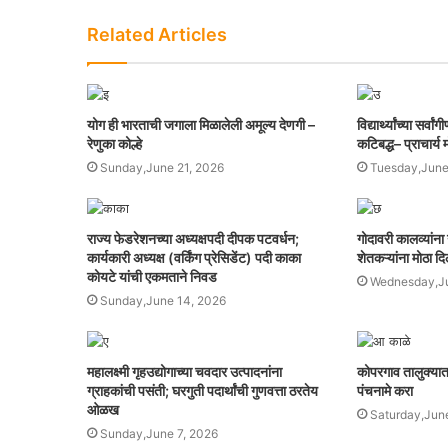
Related Articles
योग ही भारताची जगाला मिळालेली अमूल्य देणगी –
विद्यार्थ्यांच्या सर
रेणुका कोल्हे
कटिबद्ध– प्राचार्य
Sunday,June 21, 2026
Tuesday,June
राज्य फेडरेशनच्या अध्यक्षपदी दीपक पटवर्धन;
गोदावरी कालव्यांन
कार्यकारी अध्यक्ष (वर्किंग प्रेसिडेंट) पदी काका
शेतकऱ्यांना मोठा द
कोयटे यांची एकमताने निवड
Wednesday,Ju
Sunday,June 14, 2026
महालक्ष्मी गृहउद्योगाच्या चवदार उत्पादनांना
कोपरगाव तालुक्यात
ग्राहकांची पसंती; घरगुती पदार्थांची गुणवत्ता ठरतेय
पंचनामे करा
ओळख
Saturday,Jun
Sunday,June 7, 2026