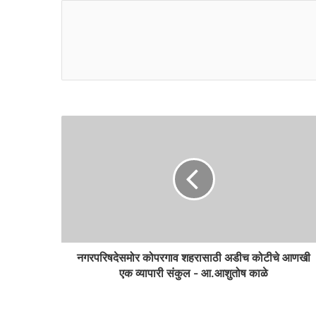
e
b
b
s
o
i
o
t
k
e
नगरपरिषदेसमोर कोपरगाव शहरासाठी अडीच कोटीचे आणखी
एक व्यापारी संकुल - आ.आशुतोष काळे