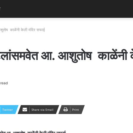
र
आशुतोष काळेंनी केली मंदिर सफाई
ाटलांसमवेत आ. आशुतोष काळेंनी 
 read
Twitter
Share via Email
Print