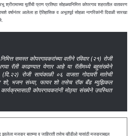
ू श्रीरामाच्या मूर्तीची प्राण प्रतिष्ठा सोहळ्यानिमित्त कोपरगाव शहरातील वातावरण
ाचशे वर्षानंतर आलेला हा ऐतिहासिक व अभूतपूर्व सोहळा नागरिकांनी दिवाळी सारखा
े.
ळ्या निमित्त समस्त कोपरगावकरांच्या वतीने रविवार (२१) रोजी
ा रॅली काढण्यात येणार आहे या रॅलीमध्ये बहुसंख्येने
र (दि.२२) रोजी सायंकाळी ०६ वाजता गोदावरी मातेची
र शो, भजन संध्या, फायर शो तसेच रॉक बँड म्युझिकल
र्यक्रमासाठी कोपरगावकरांनी मोठ्या संख्येने उपस्थित
ालेला मजकुर बातम्या व जाहिराती तसेच व्हीडीओ यासांठी मजकुराबद्दल