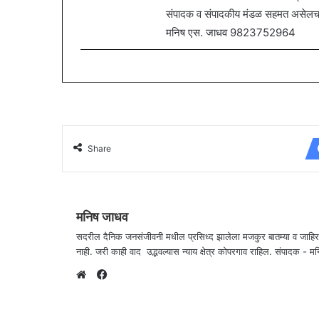
संपादक व संपादकीय मंडळ सहमत असेलच असे
मनिष एस. जाधव 9823752964
Share
मनिष जाधव
सदरील दैनिक जनसंजीवनी मधील प्रसिध्द झालेला मजकुर बातम्या व जाहि
नाही. जरी काही वाद उद्भवल्यास न्याय क्षेत्र कोपरगाव राहिल. संपा
F
a
W
c
e