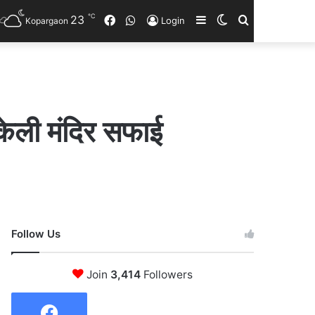
℃
23
Facebook
WhatsApp
Sidebar
Switch
Search
Login
Kopargaon
skin
for
केली मंदिर सफाई
Follow Us
Join
3,414
Followers