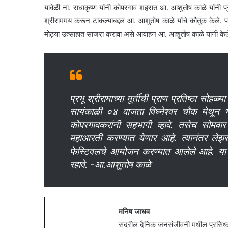
यावेळी ना. राधाकृष्ण यांनी कोपरगाव शहरात आ. आशुतोष काळे यांनी प्रभ
श्रीराममय करून टाकल्याबद्दल आ. आशुतोष काळे यांचे कौतुक केले. प
मोठ्या उत्साहात साजरा करावा असे आवाहन आ. आशुतोष काळे यांनी केल
प्रभू श्रीरामाच्या मूर्तीची प्राण प्रतिष्ठा सोह
सायंकाळी ०४ वाजता विघ्नेश्वर चौक येथून भगव
कोपरगावकरांनी सहभागी व्हावे. तसेच सोमवा
महाआरती करण्यात येणार आहे. त्यानंतर लेझ
फेस्टिवलचे आयोजन करण्यात आलेले आहे. या का
रहावे. -आ.आशुतोष काळे
मनिष जाधव
सदरील दैनिक जनसंजीवनी मधील प्रसिध्द झ