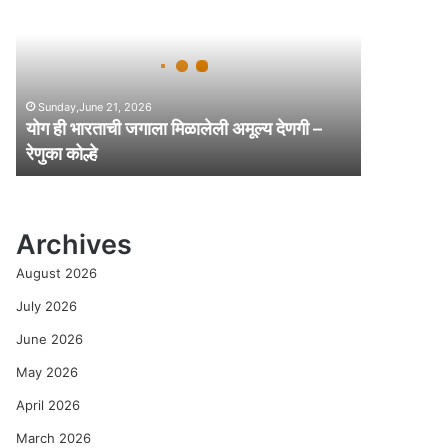
ही
भा
र
ता
ची
Sunday,June 21, 2026
ज
योग ही भारताची जगाला मिळालेली अमूल्य देणगी –
गा
रेणुका कोल्हे
ला
मि
ळा
ले
Archives
ली
अ
August 2026
मू
ल्य
July 2026
दे
June 2026
ण
गी
May 2026
–
April 2026
रे
णु
March 2026