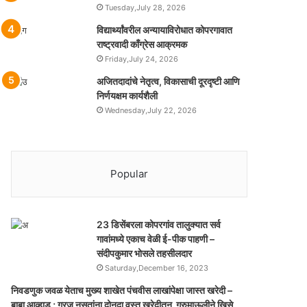
Tuesday,July 28, 2026
विद्यार्थ्यांवरील अन्यायाविरोधात कोपरगावात
राष्ट्रवादी काँग्रेस आक्रमक
Friday,July 24, 2026
अजितदादांचे नेतृत्व, विकासाची दूरदृष्टी आणि
निर्णयक्षम कार्यशैली
Wednesday,July 22, 2026
Popular
23 डिसेंबरला कोपरगांव तालुक्‍यात सर्व
गावांमध्ये एकाच वेळी ई-पीक पाहणी –
संदीपकुमार भोसले तहसीलदार
Saturday,December 16, 2023
निवडणुक जवळ येताच मुख्य शाखेत पंचवीस लाखांपेक्षा जास्त खरेदी –
बाबा आव्हाड ; गरज नसतांना दोनदा वस्तु खरेदीतुन गूरुमाऊलीने खिसे