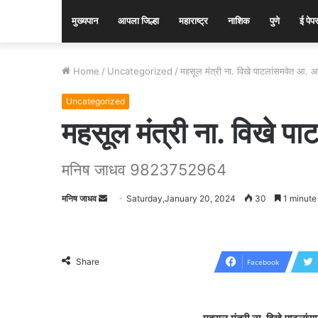
मुख्यपान
आपला जिल्हा
महाराष्ट्र
नाशिक
पुणे
ई पेप
Home
/
Uncategorized
/
महसूल मंत्री ना. विखे पाटलांसमवेत आ. 
Uncategorized
महसूल मंत्री ना. विखे प
मनिष जाधव 9823752964
मनिष जाधव
Send
Saturday,January 20, 2024
30
1 minute
an
email
Share
Facebook