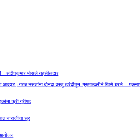
ाहणी – संदीपकुमार भोसले तहसीलदार
बा आव्हाड ; गरज नसतांना दोनदा वस्तु खरेदीतुन गूरुमाऊलीने खिसे धरले – एकनाथ
कांना फ्री ग्रीफ्ट
शनात नाराजीचा सूर
चे आयोजन