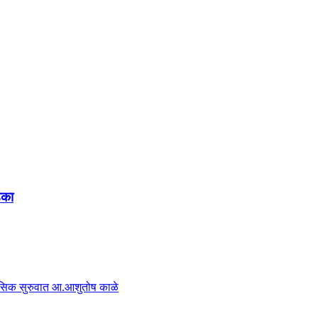
ंका
हासिक सुरुवात आ.आशुतोष काळे