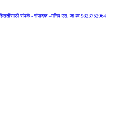
 जाहिरातींसाठी संपर्क - संपादक –मनिष एस. जाधव 9823752964