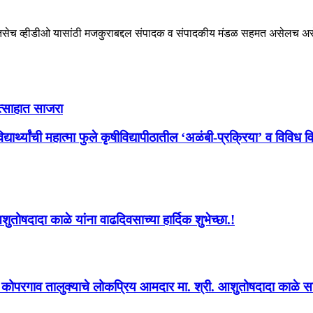
ेच व्हीडीओ यासांठी मजकुराबद्दल संपादक व संपादकीय मंडळ सहमत असेलच असे ना
त्साहात साजरा
ार्थ्यांची महात्मा फुले कृषीविद्यापीठातील ‘अळंबी-प्रक्रिया’ व विविध 
ोषदादा काळे यांना वाढदिवसाच्या हार्दिक शुभेच्छा.!
्व कोपरगाव तालुक्याचे लोकप्रिय आमदार मा. श्री. आशुतोषदादा काळे साहे