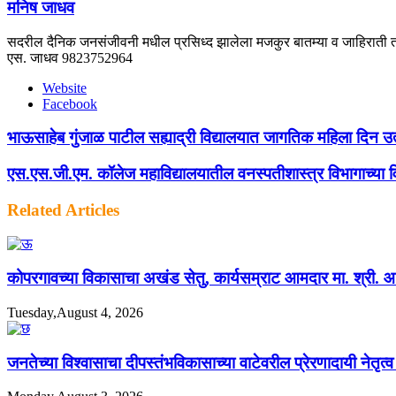
मनिष जाधव
सदरील दैनिक जनसंजीवनी मधील प्रसिध्द झालेला मजकुर बातम्या व जाहिराती तस
एस. जाधव 9823752964
Website
Facebook
भाऊसाहेब गुंजाळ पाटील सह्याद्री विद्यालयात जागतिक महिला दिन उ
एस.एस.जी.एम. कॉलेज महाविद्यालयातील वनस्पतीशास्त्र विभागाच्या विद्य
Related Articles
कोपरगावच्या विकासाचा अखंड सेतु, कार्यसम्राट आमदार मा. श्री. आशुत
Tuesday,August 4, 2026
जनतेच्या विश्वासाचा दीपस्तंभविकासाच्या वाटेवरील प्रेरणादायी नेतृत