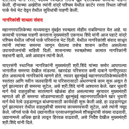
केली. दौऱ्याच्या अखेरीस त्यांनी वांद्रे पश्चिम येथील कार्टर रस्ता स्थित जॉगर्स
पार्क येथे भेट देवून तेथील सुविधांची पाहणी केली.
नागरिकांशी साधला संवाद
महानगरपालिकेच्या माध्यमातून मुंबईत स्वच्छता मोहीम राबविण्यात येत आहे. या
कामाची प्रत्यक्ष पाहणी करताना मुख्यमंत्री एकनाथ शिंदे यांनी आज पहाटे वांद्रे
पश्चिम येथील जॉगर्स पार्क परिसरास भेट दिली. येथील नागरिकांशी संवाद साधून
त्यांनी त्यांच्या समस्या जाणून घेतल्या तसेच शासन करीत असलेल्या
उपाययोजनांची माहिती दिली. शासनाच्या स्वच्छतेच्या कामात नागरिकांनी
सहभागी व्हावे, असे आवाहन त्यांनी केले.
याप्रसंगी स्थानिक नागरिकांनी मुख्यमंत्री श्री.शिंदे यांच्या समोर आपापल्या
भागातील समस्या देखील मांडल्या. खारदंडा परिसरात कमी दाबाने पाणीपुरवठा
होत असल्याचे नागरिकांचे म्हणणे होते. त्यावर बृहन्मुंबई महानगरपालिकेच्यावतीने
स्वतंत्र आणि नवीन जलवाहिनी या परिसरासाठी अंथरण्याचे काम सुरू असून ते
पूर्ण झाल्यावर ही समस्या सुटेल, असे श्री.शिंदे यांनी आश्वस्त केले. खार भूयारी
मार्ग येथे वाहतुकीचा सातत्याने खोळंबा होत असल्याच्या मुद्द्यावर मुख्यमंत्री
म्हणाले की ही समस्या सोडवण्यासाठी बृहन्मुंबई महानगरपालिकेने खार भुयारी
मार्ग येथे रेल्वे उड्डाणपूल बांधण्यासाठी कार्यवाही सुरू केली आहे. हा उड्डाणपूल
पूर्ण झाल्यावर तेथील वाहतुकीची समस्या कायमस्वरूपी सुटेल, असे त्यांनी नमूद
केले. जॉगर्स पार्क येथे उद्यानातील प्रसाधनगृहांमध्ये शौचकूपांची संख्या वाढवावी,
उद्यानामध्ये अधिक झाडे लावून हिरवळ वाढवावी, असे निर्देश देखील मुख्यमंत्री
श्री.शिंदे यांनी दिले.