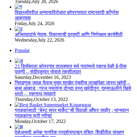
Tuesday,July 28, 2026
विद्यार्थ्यांवरील अन्यायाविरोधात कोपरगावात राष्ट्रवादी काँग्रेस
आक्रमक
Friday,July 24, 2026
अजितदादांचे नेतृत्व, विकासाची दूरदृष्टी आणि निर्णयक्षम कार्यशैली
Wednesday,July 22, 2026
Popular
23 डिसेंबरला कोपरगांव तालुक्‍यात सर्व गावांमध्ये एकाच वेळी ई-पीक
पाहणी – संदीपकुमार भोसले तहसीलदार
Saturday,December 16, 2023
निवडणुक जवळ येताच मुख्य शाखेत पंचवीस लाखांपेक्षा जास्त खरेदी –
बाबा आव्हाड ; गरज नसतांना दोनदा वस्तु खरेदीतुन गूरुमाऊलीने खिसे
धरले – एकनाथ व्यवहारे
Thursday,October 13, 2022
ग्राहकांसाठी “बेस्ट सुपर मार्केट”ची दिवाळी आॕफर जाहीर ; भाग्यवान
ग्राहकांना फ्री ग्रीफ्ट
Monday,October 17, 2022
वेळेअभावी अनेक नागरिक प्रदर्शनापासून वंचित; शिर्डीतील संरक्षण