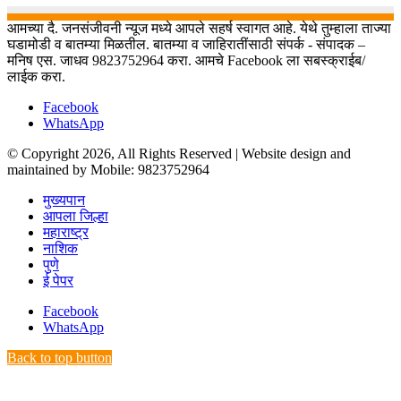
आमच्या दै. जनसंजीवनी न्यूज मध्ये आपले सहर्ष स्वागत आहे. येथे तुम्हाला ताज्या
घडामोडी व बातम्या मिळतील. बातम्या व जाहिरातींसाठी संपर्क - संपादक –
मनिष एस. जाधव 9823752964 करा. आमचे Facebook ला सबस्क्राईब/
लाईक करा.
Facebook
WhatsApp
© Copyright 2026, All Rights Reserved | Website design and
maintained by Mobile: 9823752964
मुख्यपान
आपला जिल्हा
महाराष्ट्र
नाशिक
पुणे
ई पेपर
Facebook
WhatsApp
Back to top button