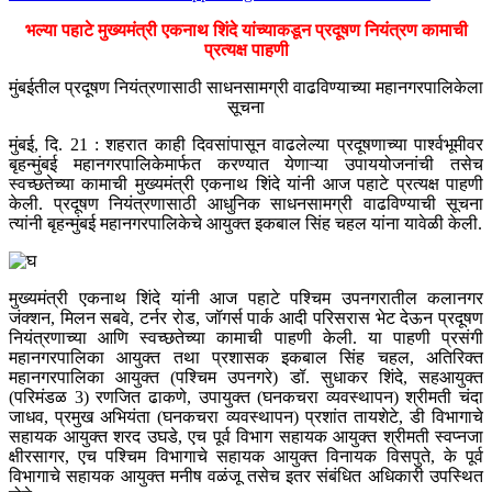
भल्या पहाटे मुख्यमंत्री एकनाथ शिंदे यांच्याकडून प्रदूषण नियंत्रण कामाची
प्रत्यक्ष पाहणी
मुंबईतील प्रदूषण नियंत्रणासाठी साधनसामग्री वाढविण्याच्या महानगरपालिकेला
सूचना
मुंबई, दि. 21 : शहरात काही दिवसांपासून वाढलेल्या प्रदूषणाच्या पार्श्वभूमीवर
बृहन्मुंबई महानगरपालिकेमार्फत करण्यात येणाऱ्या उपाययोजनांची तसेच
स्वच्छतेच्या कामाची मुख्यमंत्री एकनाथ शिंदे यांनी आज पहाटे प्रत्यक्ष पाहणी
केली. प्रदूषण नियंत्रणासाठी आधुनिक साधनसामग्री वाढविण्याची सूचना
त्यांनी बृहन्मुंबई महानगरपालिकेचे आयुक्त इकबाल सिंह चहल यांना यावेळी केली.
मुख्यमंत्री एकनाथ शिंदे यांनी आज पहाटे पश्चिम उपनगरातील कलानगर
जंक्शन, मिलन सबवे, टर्नर रोड, जॉगर्स पार्क आदी परिसरास भेट देऊन प्रदूषण
नियंत्रणाच्या आणि स्वच्छतेच्या कामाची पाहणी केली. या पाहणी प्रसंगी
महानगरपालिका आयुक्त तथा प्रशासक इकबाल सिंह चहल, अतिरिक्त
महानगरपालिका आयुक्त (पश्चिम उपनगरे) डॉ. सुधाकर शिंदे, सहआयुक्त
(परिमंडळ 3) रणजित ढाकणे, उपायुक्त (घनकचरा व्यवस्थापन) श्रीमती चंदा
जाधव, प्रमुख अभियंता (घनकचरा व्यवस्थापन) प्रशांत तायशेटे, डी विभागाचे
सहायक आयुक्त शरद उघडे, एच पूर्व विभाग सहायक आयुक्त श्रीमती स्वप्नजा
क्षीरसागर, एच पश्चिम विभागाचे सहायक आयुक्त विनायक विसपुते, के पूर्व
विभागाचे सहायक आयुक्त मनीष वळंजू तसेच इतर संबंधित अधिकारी उपस्थित