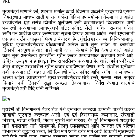
होते.
मुख्यमंत्री म्हणाले की, शहरात मागील काही दिवसात वाढलेले प्रदूषणाचे प्रमाण
नियंत्रणात आणण्यासाठी शासनामार्फत विविध उपाययोजना केल्या जात आहेत.
रस्त्यांवरील धूळ तसेच हवेतील धुलीकण कमी करण्यासाठी दिवसाआड पाणी
फवारणी करण्याच्या त्याचप्रमाणे वॉटर फॉगर, जेटींग मशिन, सक्शन मशिन,
स्मॉग गन आदींचा वापर करण्याच्या सूचना देण्यात आल्या आहेत. रस्ते धुण्यासाठी
एक हजार टँकर भाड्याने घेण्यात येणार आहेत. मुंबईत शासनाच्या विविध पायाभूत
सुविधा प्रकल्पांबरोबरच बांधकामाची अनेक कामे सुरू आहेत. या कामांच्या
ठिकाणी प्रदूषण होणार नाही याची दक्षता घेण्याचे निर्देश देण्यात आले आहेत.
काम सुरू असलेल्या इमारतींना ग्रीन कव्हर अत्यावश्यक करण्यात आले आहे.
डेब्रिस उघड्या वाहनांमधून नेण्यास प्रतिबंध करण्यात येत आहे. अर्बन फॉरेस्टचे
क्षेत्र वाढवून शहरावरील ग्रीन कव्हर वाढविण्यात येणार आहे. हवेतील धुलीकण
कमी करण्यासाठी शहरात 40 ठिकाणी वॉटर फॉगर आणि स्मॉग गन लावण्यात
आल्या आहेत. त्याचप्रमाणे मुख्य रस्त्यांबरोबरच छोटे रस्ते, गल्ल्या, नाले, समुद्र
किनारे आदी ठिकाणी सुद्धा स्वच्छता ठेवण्याबाबत निर्देश देण्यात आल्याचे
मुख्यमंत्री श्री.शिंदे यांनी सांगितले.
प्रारंभी डी विभागामध्ये पेडर रोड येथे दुभाजक स्वच्छता कामाची पाहणी करून
दौऱ्याची सुरुवात करण्यात आली. एच पूर्व विभागामध्ये कलानगर, खेरवाडी
जंक्शन, मराठा कॉलनी, मिलन भूयारी मार्ग परिसर; के पूर्व विभागामध्ये श्रद्धानंद
मार्ग, दयालदास मार्ग, पायावाडी, मिलन उड्डाणपूल आणि त्यानंतर एच पश्चिम
विभागामध्ये जुहूतारा रस्ता, लिंकिंग मार्ग आणि टर्नर मार्ग आदी ठिकाणी मुख्यमंत्री
श्री.शिंदे यांनी रस्ते, पदपथ स्वच्छता तसेच धूळ प्रतिबंधक कामांची पाहणी