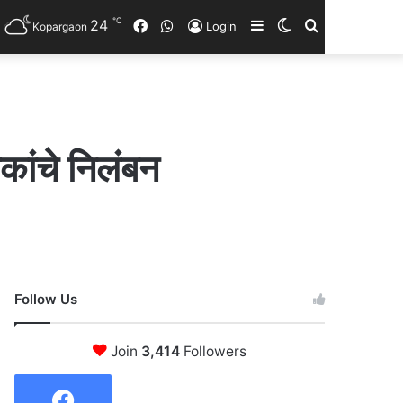
℃
24
Facebook
WhatsApp
Sidebar
Switch
Search
Login
Kopargaon
skin
for
षकांचे निलंबन
Follow Us
Join
3,414
Followers