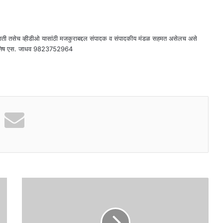
राती तसेच व्हीडीओ यासांठी मजकुराबद्दल संपादक व संपादकीय मंडळ सहमत असेलच असे
दक - मनिष एस. जाधव 9823752964