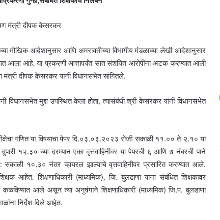
ाप्रकरणी गुन्हा;संबंधित शिक्षकांचे निलंबन
्षण मंत्री दीपक केसरकर
डळाच्या मौखिक आदेशानुसार आणि अमरावतीच्या विभागीय मंडळाच्या लेखी आदेशानुसार
विण्यात आला आहे. या प्रकरणी आत्तापर्यंत सात संशयित आरोपींना अटक करण्यात आली
क्षण मंत्री दीपक केसरकर यांनी विधानसभेत सांगितले.
ंनी विधानसभेत मुद्दा उपस्थित केला होता, त्यासंबंधी श्री केसरकर यांनी विधानसभेत
) परीक्षेचा गणित या विषयाचा पेपर दि.०३.०३.२०२३ रोजी सकाळी ११.०० ते २.१० या
पारी १२.३० च्या दरम्यान एका वृत्तवाहिनीवर या पेपरची ६ आणि ७ नंबरची पाने
: सकाळी १०.३० नंतर व्हायरल झाल्याचे वृत्तवाहिनीवर प्रसारित करण्यात आले.
िक्षक आहेत. शिक्षणाधिकारी (माध्यमिक), जि. बुलढाणा यांना संबंधित शिक्षकांवर
त कळविण्यात आले असून त्या अनुषंगाने शिक्षणाधिकारी (माध्यमिक) जि.प. बुलडाणा
ाळांना निर्देश दिले आहेत.