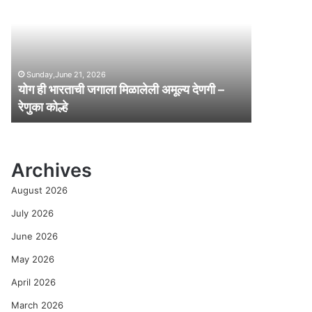
ही
भा
र
ता
ची
Sunday,June 21, 2026
ज
योग ही भारताची जगाला मिळालेली अमूल्य देणगी –
गा
रेणुका कोल्हे
ला
मि
ळा
ले
Archives
ली
अ
August 2026
मू
ल्य
July 2026
दे
June 2026
ण
गी
May 2026
–
April 2026
रे
णु
March 2026