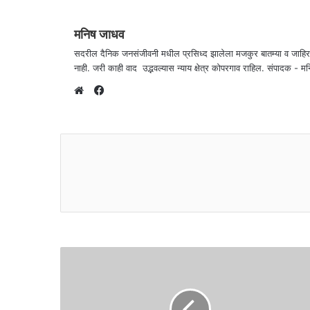
मनिष जाधव
सदरील दैनिक जनसंजीवनी मधील प्रसिध्द झालेला मजकुर बातम्या व जाहि
नाही. जरी काही वाद उद्भवल्यास न्याय क्षेत्र कोपरगाव राहिल. संपा
F
a
W
c
e
e
b
b
s
o
i
o
t
k
e