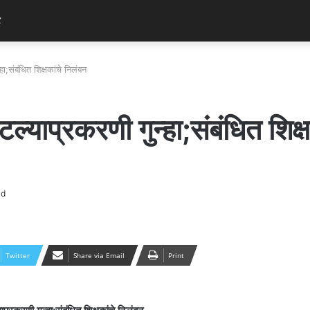
र
हा;संबंधित शिक्षकांचे निलंबन
ल्याप्रकरणी गुन्हा;संबंधित शिक्
ad
Twitter
Share via Email
Print