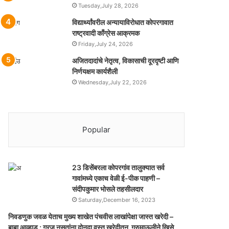
Tuesday,July 28, 2026
विद्यार्थ्यांवरील अन्यायाविरोधात कोपरगावात
राष्ट्रवादी काँग्रेस आक्रमक
Friday,July 24, 2026
अजितदादांचे नेतृत्व, विकासाची दूरदृष्टी आणि
निर्णयक्षम कार्यशैली
Wednesday,July 22, 2026
Popular
23 डिसेंबरला कोपरगांव तालुक्‍यात सर्व
गावांमध्ये एकाच वेळी ई-पीक पाहणी –
संदीपकुमार भोसले तहसीलदार
Saturday,December 16, 2023
निवडणुक जवळ येताच मुख्य शाखेत पंचवीस लाखांपेक्षा जास्त खरेदी –
बाबा आव्हाड ; गरज नसतांना दोनदा वस्तु खरेदीतुन गूरुमाऊलीने खिसे