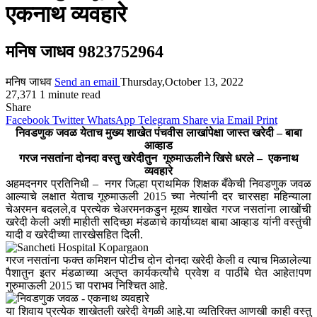
एकनाथ व्यवहारे
मनिष जाधव 9823752964
मनिष जाधव
Send an email
Thursday,October 13, 2022
27,371
1 minute read
Share
Facebook
Twitter
WhatsApp
Telegram
Share via Email
Print
निवडणुक जवळ येताच मुख्य शाखेत पंचवीस लाखांपेक्षा जास्त खरेदी – बाबा
आव्हाड
गरज नसतांना दोनदा वस्तु खरेदीतुन गूरुमाऊलीने खिसे धरले – एकनाथ
व्यवहारे
अहमदनगर प्रतिनिधी – नगर जिल्हा प्राथमिक शिक्षक बँकेची निवडणुक जवळ
आल्याचे लक्षात येताच गूरुमाऊली 2015 च्या नेत्यांनी दर चारसहा महिन्याला
चेअरमन बदलले,व प्रत्येक चेअरमनकडुन मूख्य शाखेत गरज नसतांना लाखोंची
खरेदी केली अशी माहीती सदिच्छा मंडळाचे कार्याध्यक्ष बाबा आव्हाड यांनी वस्तुंची
यादी व खरेदीच्या तारखेसहित दिली.
गरज नसतांना फक्त कमिशन पोटीच दोन दोनदा खरेदी केली व त्याच मिळालेल्या
पैशातुन इतर मंडळाच्या अतृप्त कार्यकर्त्यांचे प्रवेश व पाठींबे घेत आहेत!पण
गुरुमाऊली 2015 चा पराभव निश्चित आहे.
या शिवाय प्रत्येक शाखेतली खरेदी वेगळी आहे.या व्यतिरिक्त आणखी काही वस्तु