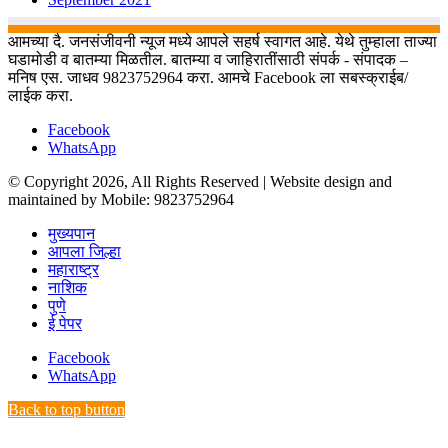
आमच्या दै. जनसंजीवनी न्यूज मध्ये आपले सहर्ष स्वागत आहे. येथे तुम्हाला ताज्या
घडामोडी व बातम्या मिळतील. बातम्या व जाहिरातींसाठी संपर्क - संपादक –
मनिष एस. जाधव 9823752964 करा. आमचे Facebook ला सबस्क्राईब/
लाईक करा.
Facebook
WhatsApp
© Copyright 2026, All Rights Reserved | Website design and
maintained by Mobile: 9823752964
मुख्यपान
आपला जिल्हा
महाराष्ट्र
नाशिक
पुणे
ई पेपर
Facebook
WhatsApp
Back to top button