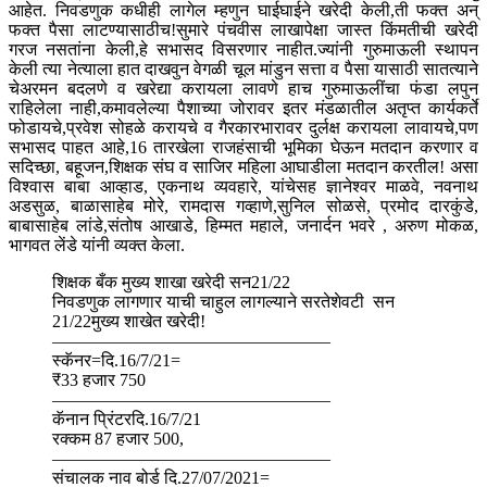
आहेत.
निवडणुक कधीही लागेल म्हणुन घाईघाईने खरेदी केली,ती फक्त अन्
फक्त पैसा लाटण्यासाठीच!सुमारे पंचवीस लाखापेक्षा जास्त किंमतीची खरेदी
गरज नसतांना केली,हे सभासद विसरणार नाहीत.ज्यांनी गुरुमाऊली स्थापन
केली त्या नेत्याला हात दाखवुन वेगळी चूल मांडुन सत्ता व पैसा यासाठी सातत्याने
चेअरमन बदलणे व खरेद्या करायला लावणे हाच गुरुमाऊलींचा फंडा लपुन
राहिलेला नाही,कमावलेल्या पैशाच्या जोरावर इतर मंडळातील अतृप्त कार्यकर्ते
फोडायचे,प्रवेश सोहळे करायचे व गैरकारभारावर दुर्लक्ष करायला लावायचे,पण
सभासद पाहत आहे,16 तारखेला राजहंसाची भूमिका घेऊन मतदान करणार व
सदिच्छा, बहूजन,शिक्षक संघ व साजिर महिला आघाडीला मतदान करतील! असा
विश्वास बाबा आव्हाड, एकनाथ व्यवहारे, यांचेसह ज्ञानेश्वर माळवे, नवनाथ
अडसुळ, बाळासाहेब मोरे, रामदास गव्हाणे,सुनिल सोळसे, प्रमोद दारकुंडे,
बाबासाहेब लांडे,संतोष आखाडे, हिम्मत महाले, जनार्दन भवरे , अरुण मोकळ,
भागवत लेंडे यांनी व्यक्त केला.
शिक्षक बँक मुख्य शाखा खरेदी सन21/22
निवडणुक लागणार याची चाहुल लागल्याने सरतेशेवटी सन
21/22मुख्य शाखेत खरेदी!
————————————————
स्कॅनर=दि.16/7/21=
₹33 हजार 750
————————————————
कॅनान प्रिंटरदि.16/7/21
रक्कम 87 हजार 500,
————————————————
संचालक नाव बोर्ड दि.27/07/2021=