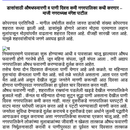
डासांसाठी औषधफवारणी व पाणी दिवस कमी नगरपालिका कधी करणार –
माजी नगराध्यक्ष मंगेश पाटील
कोपरगाव प्रतिनिधी – मागील वर्षातील सर्वात जास्त डासांची संख्या कोपरगाव
शहरात सध्या झाली आहे. डासांमुळे होणारे आजार मोठ्या प्रमाणात लहान
मुलांपासून मोठ्यांपर्यंत वाढताना शहरात दिसत आहे. वीजही सारखी जात आहे.
यामुळे शहरवांसीयांचे जगणे अवघड झाले आहे.
नियमाप्रमाणे पावसाळा सुरू होण्याच्या आधी व पावसाळा चालू झाल्यावर औषध
फवारणी होणे गरजेचे होते. जून महिना संपला, जुलै संपत आला . तरी अद्याप
नगरपालिका औषध फवारणी करण्याकडे दुर्लक्ष करत आहेत.
तसेच येत्या दोन दिवसात कॅनलला पाणी येणार आहे असे कळते. या महिन्यात
दुसऱ्यांदा कॅनलला पाणी येत आहे. सर्व तळे भरलेले असताना ,आता परत पाणी
येत आहे.असे असून देखील सुद्धा जनतेने मागणी करूनही आठ दिवसा आड
होणारा पाणीपुरवठा नगरपालिका हा पूर्ववत चार दिवसात करत नाही.
औषध फवारणी नाही , शहरातील रस्त्यांना पडलेली खड्डे देखील नगरपालिकेने
बुजवले नाही . कॅनल या महिन्यात दोनदा सुटून सुद्धा पाणी असताना देखील पाणी
दिवस नगरपालिका कमी करत नाही. मात्र दुसरीकडे नगरपालिका घरपट्टी चे
वाटप मात्र घरोघरी जाऊन करत आहे व पट्टी भरण्यासाठी मागणी करत आहे.
जनतेला सुविधा देण्याकडे दुर्लक्ष करायचे व दुसरीकडे एका अर्थाने जुलमी पद्धतीने
आगाऊकर वसूल करायचा असा नगरपालिकेचा सध्याचा प्रकार चालू आहे. तरी
नगरपालिकेने लोकांच्या मुलाबाळांच्या जीवाशी न खेळता तात्काळ औषध फवारणी
डास निर्मूलनासाठी करावी व पाणीपुरवठा हा पूर्ववत चार दिवसात तात्काळ