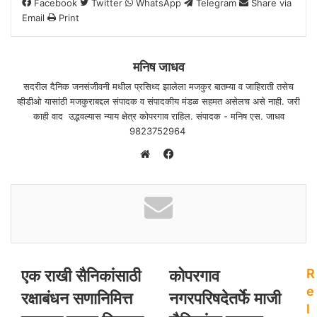
e
Facebook
Twitter
WhatsApp
Telegram
Share via
m
Email
Print
a
i
l
मनिष जाधव
सदरील दैनिक जनसंजीवनी मधील प्रसिध्द झालेला मजकुर बातम्या व जाहिराती तसेच
व्हीडीओ यासांठी मजकुराबद्दल संपादक व संपादकीय मंडळ सहमत असेलच असे नाही. जरी
काही वाद उद्भवल्यास न्याय क्षेत्र कोपरगाव राहिल. संपादक - मनिष एस. जाधव
9823752964
F
a
W
c
e
e
b
b
s
o
i
o
t
एक राखी सैनिकांसाठी
कोपरगाव
k
R
e
e
रक्षाबंधन सणानिमित्त
नगरपरिषदेतर्फे माजी
l