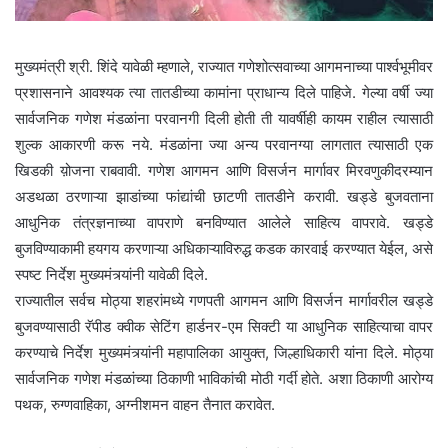
मुख्यमंत्री श्री. शिंदे यावेळी म्हणाले, राज्यात गणेशोत्सवाच्या आगमनाच्या पार्श्वभूमीवर
प्रशासनाने आवश्यक त्या तातडीच्या कामांना प्राधान्य दिले पाहिजे. गेल्या वर्षी ज्या
सार्वजनिक गणेश मंडळांना परवानगी दिली होती ती यावर्षीही कायम राहील त्यासाठी
शुल्क आकारणी करू नये. मंडळांना ज्या अन्य परवानग्या लागतात त्यासाठी एक
खिडकी य़ोजना राबवावी. गणेश आगमन आणि विसर्जन मार्गावर मिरवणुकीदरम्यान
अडथळा ठरणाऱ्या झाडांच्या फांद्यांची छाटणी तातडीने करावी. खड्डे बुजवताना
आधुनिक तंत्रज्ञनाच्या वापराणे बनविण्यात आलेले साहित्य वापरावे. खड्डे
बुजविण्याकामी हयगय करणाऱ्या अधिकाऱ्याविरुद्ध कडक कारवाई करण्यात येईल, असे
स्पष्ट निर्देश मुख्यमंत्र्यांनी यावेळी दिले.
राज्यातील सर्वच मोठ्या शहरांमध्ये गणपती आगमन आणि विसर्जन मार्गावरील खड्डे
बुजवण्यासाठी रॅपीड क्वीक सेटिंग हार्डनर-एम सिक्टी या आधुनिक साहित्याचा वापर
करण्याचे निर्देश मुख्यमंत्र्यांनी महापालिका आयुक्त, जिल्हाधिकारी यांना दिले. मोठ्या
सार्वजनिक गणेश मंडळांच्या ठिकाणी भाविकांची मोठी गर्दी होते. अशा ठिकाणी आरोग्य
पथक, रुग्णवाहिका, अग्नीशमन वाहन तैनात करावेत.