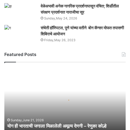
वेळेअभावी अनेक नागरिक प्रदर्शनापासून वंचित; शिर्डीतील
संरक्षण प्रदर्शनात नाराजीचा सूर
Sunday,May 24, 2026
संचेती हॉस्पिटल, पुणे यांच्या वतीने बोन कॅन्सर मोफत तपासणी
शिबिराचे आयोजन
Friday,May 26, 2023
Featured Posts
यो
ग
ही
भा
र
ता
ची
ज
गा
Sunday,June 21, 2026
योग ही भारताची जगाला मिळालेली अमूल्य देणगी – रेणुका कोल्हे
ला