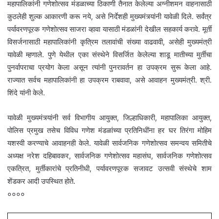
महापालिकांनी गणेशोत्सव मंडळाच्या ठिकाणी तैनात केलेल्या अग्नीशमन वाहनासाठी
कुठलेही शुल्क आकारणी करू नये, असे निर्देशही मुख्यमंत्र्यांनी यावेळी दिले. सर्वंत्र
पर्यावरणपूरक गणेशोत्सव साजरा व्हावा यासाठी मंडळांनी देखील सहकार्य करावे. मूर्ती
विसर्जनासाठी महापालिकांनी कृत्रिम तलावांची संख्या वाढवावी, असेही मुख्यमंत्री
यावेळी म्हणाले. पुणे येथील एका संस्थेने विसर्जित केलेल्या शाडू मातीच्या मुर्तीचा
पुनर्वापराचा प्रयोग केला असून त्यांनी पुनरावर्तन हा उपक्रम सुरू केला आहे.
राज्यात सर्वच महापालिकांनी हा उपक्रम राबवावा, असे आवाहन मुख्यमंत्री. श्री.
शिंदे यांनी केले.
यावेळी मुख्यमंत्र्यांनी सर्व विभागीय आयुक्त, जिल्हाधिकारी, महापालिका आयुक्त,
पोलिस प्रमुख तसेच विविध गणेश मंडळांच्या प्रतिनिधींना हर घर तिरंगा मोहिम
यशस्वी करण्याचे आवाहनही केले. यावेळी सार्वजनिक गणेशोत्सव समन्वय समितीचे
अध्यक्ष नरेश दहिबावकर, सार्वजनिक गणेशोत्सव महासंघ, सार्वजनिक गणेशोत्सव
एकत्रित, मुर्तीकारांचे प्रतिनीधी, पर्यावरणपूरक सजावट उत्सवी संस्थेचे शाम
शेंडकर आदी उपस्थित होते.
००००