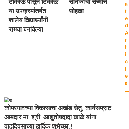
टाकाऊ पासून टिकाऊ
सैनिकांचा सन्मान
a
या उपक्रमांतर्गत
सोहळा
t
e
शालेय विद्यार्थ्यांनी
d
राख्या बनविल्या
A
r
t
i
c
l
e
s
कोपरगावच्या विकासाचा अखंड सेतु, कार्यसम्राट
आमदार मा. श्री. आशुतोषदादा काळे यांना
वाढदिवसाच्या हार्दिक शुभेच्छा.!