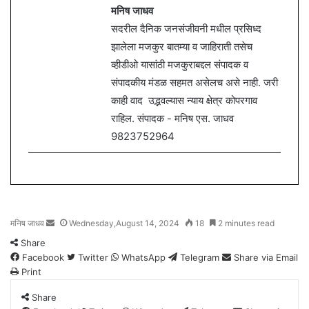
मनिष जाधव
सदरील दैनिक जनसंजीवनी मधील प्रसिध्द
झालेला मजकुर बातम्या व जाहिराती तसेच
व्हीडीओ यासांठी मजकुराबद्दल संपादक व
संपादकीय मंडळ सहमत असेलच असे नाही. जरी
काही वाद उद्भवल्यास न्याय क्षेत्र कोपरगाव
राहिल. संपादक - मनिष एस. जाधव
9823752964
मनिष जाधव
S
Wednesday,August 14, 2024
18
2 minutes read
e
Share
n
Facebook
Twitter
WhatsApp
Telegram
Share via Email
d
Print
a
n
Share