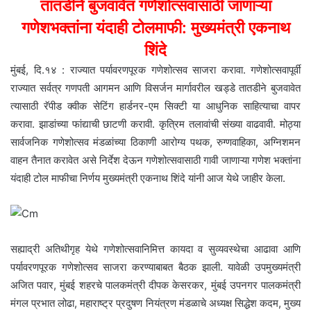
तातडीने बुजवावेत गणेशोत्सवासाठी जाणाऱ्या
गणेशभक्तांना यंदाही टोलमाफी: मुख्यमंत्री एकनाथ
शिंदे
मुंबई, दि.१४ : राज्यात पर्यावरणपूरक गणेशोत्सव साजरा करावा. गणेशोत्सवापूर्वी
राज्यात सर्वत्र गणपती आगमन आणि विसर्जन मार्गावरील खड्डे तातडीने बुजवावेत
त्यासाठी रॅपीड क्वीक सेटिंग हार्डनर-एम सिक्टी या आधुनिक साहित्याचा वापर
करावा. झाडांच्या फांद्याची छाटणी करावी. कृत्रिम तलावांची संख्या वाढवावी. मोठ्या
सार्वजनिक गणेशोत्सव मंडळांच्या ठिकाणी आरोग्य पथक, रुग्णवाहिका, अग्निशमन
वाहन तैनात करावेत असे निर्देश देऊन गणेशोत्सवासाठी गावी जाणाऱ्या गणेश भक्तांना
यंदाही टोल माफीचा निर्णय मुख्यमंत्री एकनाथ शिंदे यांनी आज येथे जाहीर केला.
सह्याद्री अतिथीगृह येथे गणेशोत्सवानिमित्त कायदा व सुव्यवस्थेचा आढावा आणि
पर्यावरणपूरक गणेशोत्सव साजरा करण्याबाबत बैठक झाली. यावेळी उपमुख्यमंत्री
अजित पवार, मुंबई शहरचे पालकमंत्री दीपक केसरकर, मुंबई उपनगर पालकमंत्री
मंगल प्रभात लोढा, महाराष्ट्र प्रदुषण नियंत्रण मंडळाचे अध्यक्ष सिद्धेश कदम, मुख्य