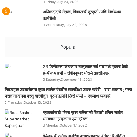
Friday,July 24, 2026
अजितदादांचे नेतृत्व, विकासाची दूरदृष्टी आणि निर्णयक्षम
कार्यशैली
Wednesday,July 22, 2026
Popular
23 डिसेंबरला कोपरगांव तालुक्‍यात सर्व गावांमध्ये एकाच वेळी
ई-पीक पाहणी – संदीपकुमार भोसले तहसीलदार
Saturday,December 16, 2023
निवडणुक जवळ येताच मुख्य शाखेत पंचवीस लाखांपेक्षा जास्त खरेदी – बाबा आव्हाड ; गरज
नसतांना दोनदा वस्तु खरेदीतुन गूरुमाऊलीने खिसे धरले – एकनाथ व्यवहारे
Thursday,October 13, 2022
ग्राहकांसाठी “बेस्ट सुपर मार्केट”ची दिवाळी आॕफर जाहीर ;
भाग्यवान ग्राहकांना फ्री ग्रीफ्ट
Monday,October 17, 2022
वेळेअभावी अनेक नागरिक प्रदर्शनापासून वंचित; शिर्डीतील