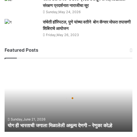
संरक्षण प्रदर्शनात नाराजीचा सूर
Sunday,May 24, 2026
संचेती हॉस्पिटल, पुणे यांच्या वतीने बोन कॅन्सर मोफत तपासणी
शिबिराचे आयोजन
Friday,May 26, 2023
Featured Posts
यो
ग
ही
भा
र
ता
ची
ज
गा
Sunday,June 21, 2026
योग ही भारताची जगाला मिळालेली अमूल्य देणगी – रेणुका कोल्हे
ला
मि