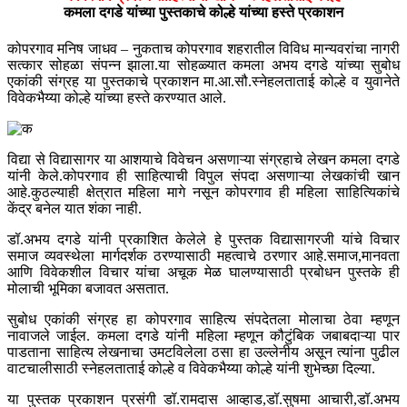
कमला दगडे यांच्या पुस्तकाचे कोल्हे यांच्या हस्ते प्रकाशन
कोपरगाव मनिष जाधव – नुकताच कोपरगाव शहरातील विविध मान्यवरांचा नागरी
सत्कार सोहळा संपन्न झाला.या सोहळ्यात कमला अभय दगडे यांच्या सुबोध
एकांकी संग्रह या पुस्तकाचे प्रकाशन मा.आ.सौ.स्नेहलताताई कोल्हे व युवानेते
विवेकभैय्या कोल्हे यांच्या हस्ते करण्यात आले.
विद्या से विद्यासागर या आशयाचे विवेचन असणाऱ्या संग्रहाचे लेखन कमला दगडे
यांनी केले.कोपरगाव ही साहित्याची विपुल संपदा असणाऱ्या लेखकांची खान
आहे.कुठल्याही क्षेत्रात महिला मागे नसून कोपरगाव ही महिला साहित्यिकांचे
केंद्र बनेल यात शंका नाही.
डॉ.अभय दगडे यांनी प्रकाशित केलेले हे पुस्तक विद्यासागरजी यांचे विचार
समाज व्यवस्थेला मार्गदर्शक ठरण्यासाठी महत्वाचे ठरणार आहे.समाज,मानवता
आणि विवेकशील विचार यांचा अचूक मेळ घालण्यासाठी प्रबोधन पुस्तके ही
मोलाची भूमिका बजावत असतात.
सुबोध एकांकी संग्रह हा कोपरगाव साहित्य संपदेतला मोलाचा ठेवा म्हणून
नावाजले जाईल. कमला दगडे यांनी महिला म्हणून कौटुंबिक जबाबदाऱ्या पार
पाडताना साहित्य लेखनाचा उमटविलेला ठसा हा उल्लेनीय असून त्यांना पुढील
वाटचालीसाठी स्नेहलताताई कोल्हे व विवेकभैय्या कोल्हे यांनी शुभेच्छा दिल्या.
या पुस्तक प्रकाशन प्रसंगी डॉ.रामदास आव्हाड,डॉ.सुषमा आचारी,डॉ.अभय