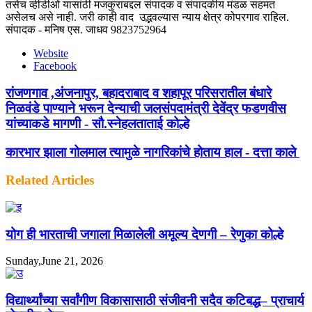
तसेच व्हीडीओ यासांठी मजकुराबद्दल संपादक व संपादकीय मंडळ सहमत
असेलच असे नाही. जरी काही वाद उद्भवल्यास न्याय क्षेत्र कोपरगाव राहिल.
संपादक - मनिष एस. जाधव 9823752964
Website
Facebook
रांजणगाव ,अंजनापुर, बहादराबाद व शहापूर परिसरातील बंधारे
निळवंडे पाण्याने भरून देन्याची जलसंपदामंत्री देवेंद्र फडणवीस
यांच्याकडे मागणी - सौ.स्नेहलताताई कोल्हे
कारभार झाला गोलमाल त्यामुळे नागरिकांचे होताय हाल - दत्ता काले
Related Articles
योग ही भारताची जगाला मिळालेली अमूल्य देणगी – रेणुका कोल्हे
Sunday,June 21, 2026
विद्यार्थ्यांच्या सर्वांगीण विकासासाठी संजीवनी सदैव कटिबद्ध– प्राचार्य