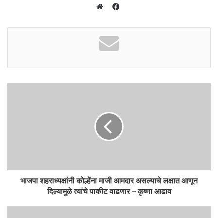
F
a
W
c
e
e
b
b
s
o
i
o
t
k
e
भाजपा शहराध्यक्षांनी कोल्हेंना माजी आमदार असल्याचे लक्षात आणून
दिल्यामुळे त्यांचे पाकीट वाढणार – कृष्णा आढाव