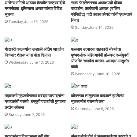
आरोग्य समिती आढावा बैठकीत राष्ट्रवादीचे
राज्य फेडरेशनच्या अध्यक्षपदी दीपक
नगरसेवक इम्तियाज अत्तार यांच्या विविध
पटवर्धन; कार्यकारी अध्यक्ष (वर्किंग
सूचना
प्रेसिडेंट) पदी काका कोयटे यांची एकमताने
निवड
Tuesday,June 16, 2026
Sunday,June 14, 2026
गोदावरी कालव्यांना उन्हाळी अंतिम आवर्तन
फळबाग उत्पादक सहकारी संस्थांचा
मिळणार शेतकऱ्यांना मोठा दिलासा
पुण्यश्लोक अहिल्यादेवी होळकर कर्जमुक्ती
योजनेत समावेश करावा-आमदार आशुतोष
Wednesday,June 10, 2026
काळे
Wednesday,June 10, 2026
महालक्ष्मी गृहउद्योगाच्या चवदार उत्पादनांना
कोपरगाव तालुक्यात वादळाने झालेल्या
ग्राहकांची पसंती; घरगुती पदार्थांची गुणवत्ता
नुकसानीचे पंचनामे करा
ठरतेय ओळख
Saturday,June 6, 2026
Sunday,June 7, 2026
ग्राहकांच्या विश्वासाला नवी झेप;
संस्था मोठी होणे हे संस्थापकांच्या कष्टाचे व