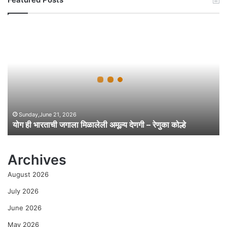
यो
ग
ही
भा
र
ता
ची
ज
गा
Sunday,June 21, 2026
योग ही भारताची जगाला मिळालेली अमूल्य देणगी – रेणुका कोल्हे
ला
मि
ळा
Archives
ले
ली
August 2026
अ
मू
July 2026
ल्य
June 2026
दे
ण
May 2026