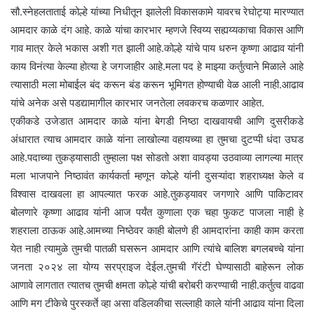
सौ.स्नेहलताताई कोल्हे यांच्या निधीतून झालेली विकासकामे यावरच रेघोट्या मारण्यात
आमदार काळे दंग आहे. काळे यांचा कारभार म्हणजे स्विय्य सह्यय्यकाचा विकास आणि
गाव मात्र केले भकास अशी गत झाली आहे.कोल्हे यांचे पाय धरुन कृष्णा आढाव यांनी
काय विनंत्या केल्या होत्या हे जगजाहीर आहे.मला पद हे माझ्या कर्तुत्वाने मिळाले आहे
त्यासाठी मला मोबाईल बंद करून बंड करून भूमिगत होण्याची वेळ आली नाही.आढाव
यांचे अनेक असे पडद्यामागील कारभार जनतेला लवकरच कळणार आहेत.
एकीकडे उजेडात आमदार काळे यांना बेगडी निष्ठा दाखवायची आणि दुसरीकडे
अंधारात त्याच आमदार काळे यांना लाखोल्या वहायच्या हा तुमचा दुटप्पी धंदा उघड
आहे.पदाच्या तुकड्यासाठी तुम्हाला पक्ष सोडतो अशा वावड्या उठवाव्या लागल्या मात्र
मला भाजपाने निष्ठावंत कार्यकर्ता म्हणून कोल्हे यांनी दुसऱ्यांदा शहराध्यक्ष केले व
विश्वास दाखवला हा आपल्यात फरक आहे.तुकड्यावर जगणारे आणि पाकिटावर
बोलणारे कृष्णा आढाव यांनी आज पर्यंत कुणाला एक चहा फुकट पाजला नाही हे
शहराला ठाऊक आहे.आमच्या निष्ठेवर काही बोलणे ही आमदारांना काही काम करता
येत नाही त्यामुळे तुमची पातळी घसरून आमदार आणि त्यांचे बालिश बगलबच्चे यांना
जनता २०२४ ला योग्य सरप्राइज देईल.तुमची गॅरंटी घेण्यासाठी बाहेरून लोक
आणावे लागतात त्यातच तुमची क्षमता कोल्हे यांची बरोबरी करण्याची नाही.कर्तुत्व वाढवा
आणि मग टीकेचे पुरस्कर्ते व्हा असा वडिलकीचा सल्लाही काले यांनी आढाव यांना दिला