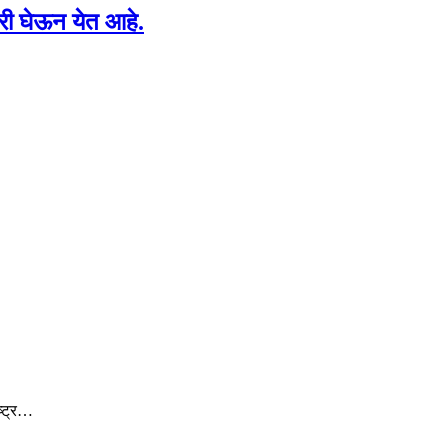
रारी घेऊन येत आहे.
ष्ट्र…