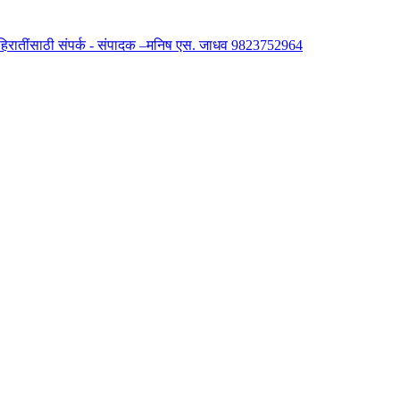
 जाहिरातींसाठी संपर्क - संपादक –मनिष एस. जाधव 9823752964