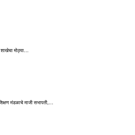
ा शाखेचा मोठ्या…
का शिक्षण मंडळाचे माजी सभापती,…