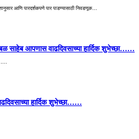
देशानुसार आणि पारदर्शकपणे पार पाडण्यासाठी निवडणूक…
 भुजबळ साहेब आपणास वाढदिवसाच्या हार्दिक शुभेच्छा……
छा……
ाढदिवसाच्या हार्दिक शुभेच्छा……