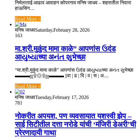
निर्मलाताई आढाव आवाहन कोपरगाव मनिष जाधव – शहरातील निवारा
हाऊसिंग…
Read More »
मनिष जाधव
Saturday,February 28, 2026
163
मा.श्री.मुकुंद मामा काळे” आपणांस ઉदंड
आયુષ્યાच्या अનંત શુभेच्छा
“मा.श्री.मुकुंद मामा काळे” आपणांस ઉदंड आયુષ્યાच्या अનંત શુभेच्छा
▬▬▬ஜ۩۞۩ஜ▬▬▬ ||वा | ढ | दि | व | स | अ…
Read More »
मनिष जाधव
Tuesday,February 17, 2026
781
नोकरीत अपयश, पण व्यवसायात यशस्वी झेप –
साई सिटीतील दत्ता नरोडे यांची ‘मंजिरी डेअरी’ची
प्रेरणादायी गाथा