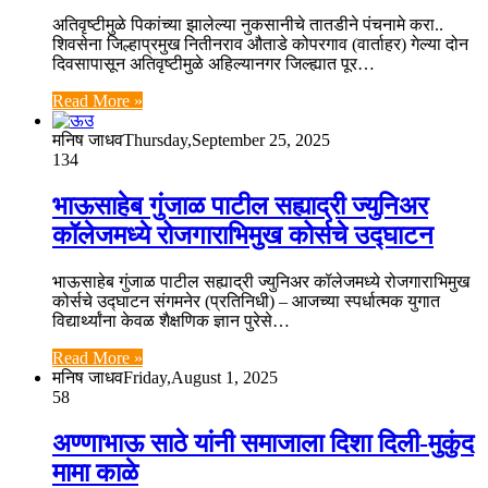
अतिवृष्टीमुळे पिकांच्या झालेल्या नुकसानीचे तातडीने पंचनामे करा..
शिवसेना जिल्हाप्रमुख नितीनराव औताडे कोपरगाव (वार्ताहर) गेल्या दोन
दिवसापासून अतिवृष्टीमुळे अहिल्यानगर जिल्ह्यात पूर…
Read More »
मनिष जाधव
Thursday,September 25, 2025
134
भाऊसाहेब गुंजाळ पाटील सह्याद्री ज्युनिअर
कॉलेजमध्ये रोजगाराभिमुख कोर्सचे उद्घाटन
भाऊसाहेब गुंजाळ पाटील सह्याद्री ज्युनिअर कॉलेजमध्ये रोजगाराभिमुख
कोर्सचे उद्घाटन संगमनेर (प्रतिनिधी) – आजच्या स्पर्धात्मक युगात
विद्यार्थ्यांना केवळ शैक्षणिक ज्ञान पुरेसे…
Read More »
मनिष जाधव
Friday,August 1, 2025
58
अण्णाभाऊ साठे यांनी समाजाला दिशा दिली-मुकुंद
मामा काळे