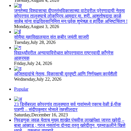
Tuesday,August 4, 2026
जनतेच्या विश्वासाचा दीपस्तंभविकासाच्या वाटेवरील प्रेरणादायी नेतृत्व
कोपरगाव तालुक्याचे लोकप्रिय आमदार मा. श्री. आशुतोषदादा काळे
साहेब यांना वाढदिवसानिमित्त मनःपूर्वक शुभेच्छा व हार्दिक अभिष्टचिंतन !
Monday,August 3, 2026
सोमैया महाविद्यालयात संत कबीर जयंती साजरी
Tuesday,July 28, 2026
विद्यार्थ्यांवरील अन्यायाविरोधात कोपरगावात राष्ट्रवादी काँग्रेस
आक्रमक
Friday,July 24, 2026
अजितदादांचे नेतृत्व, विकासाची दूरदृष्टी आणि निर्णयक्षम कार्यशैली
Wednesday,July 22, 2026
Popular
23 डिसेंबरला कोपरगांव तालुक्‍यात सर्व गावांमध्ये एकाच वेळी ई-पीक
पाहणी – संदीपकुमार भोसले तहसीलदार
Saturday,December 16, 2023
निवडणुक जवळ येताच मुख्य शाखेत पंचवीस लाखांपेक्षा जास्त खरेदी –
बाबा आव्हाड ; गरज नसतांना दोनदा वस्तु खरेदीतुन गूरुमाऊलीने खिसे
धरले – एकनाथ व्यवहारे