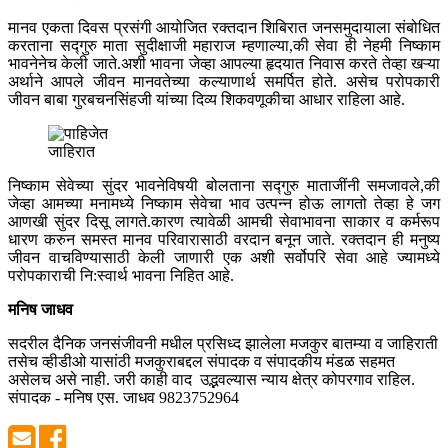
मानव एकता दिवस प्रसंगी आयोजित रक्तदान शिबिरात जनसमुदायाला संबोधित
करताना सद्गुरु माता सुदीक्षाजी महाराज म्हणाल्या,की सेवा ही नेहमी निष्काम
भावनेनेच केली जाते.अशी भावना जेव्हा आपल्या हृदयात निवास करते तेव्हा खऱ्या
अर्थाने आपले जीवन मानवतेच्या कल्याणार्थ समर्पित होते. असेच परोपकारी
जीवन बाबा गुरबचनसिंहजी यांच्या दिव्य शिकवणूकीचा आधार राहिला आहे.
जाहिरात
निष्काम सेवेच्या सुंदर भावनेविषयी बोलताना सद्गुरु माताजींनी समजावले,की
जेव्हा आमच्या मनामध्ये निष्काम सेवेचा भाव उत्पन्न होऊ लागतो तेव्हा हे जग
आणखी सुंदर दिसू लागते.कारण त्यावेळी आमची सेवाभावना साकार व कर्मरूप
धारण करुन समस्त मानव परिवारासाठी वरदान बनून जाते. रक्तदान ही मनुष्य
जीवन वाचविण्यासाठी केली जाणारी एक अशी सर्वोपरि सेवा आहे ज्यामध्ये
परोपकाराची नि:स्वार्थ भावना निहित आहे.
मनिष जाधव
सदरील दैनिक जनसंजीवनी मधील प्रसिध्द झालेला मजकुर बातम्या व जाहिराती
तसेच व्हीडीओ यासांठी मजकुराबद्दल संपादक व संपादकीय मंडळ सहमत
असेलच असे नाही. जरी काही वाद उद्भवल्यास न्याय क्षेत्र कोपरगाव राहिल.
संपादक - मनिष एस. जाधव 9823752964