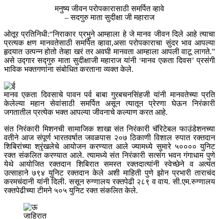
मनुष्य जीवन परोपकारासाठी समर्पित व्हावे
– सदगुरु माता सुदीक्षा जी महाराज
ओतूर प्रतिनिधी:“निराकार प्रभुने आम्हाला हे जे मानव जीवन दिले आहे त्याचा
प्रत्यक क्षण मानवतेसाठी समर्पित व्हावा,असा परोपकाराचा सुंदर भाव आपल्या
हृदयात उत्पन्न होतो तेव्हा खरं तर अवघी मानवता आम्हाला आपली वाटू लागते.”
असे उद्गार सद्गुरु माता सुदीक्षाजी महाराज यांनी ‘मानव एकता दिवस’ प्रसंगी
भाविक भक्तगणांना संबोधित करताना व्यक्त केले.
मानव एकता दिवसाचे पावन पर्व बाबा गुरबचनसिंहजी यांनी मानवतेच्या प्रति
केलेल्या महान सेवांसाठी समर्पित असून त्यातून प्रेरणा घेऊन निरंकारी
जगतातील प्रत्येक भक्त आपल्या जीवनाचे कल्याण करत आहे.
संत निरंकारी मिशनची सामाजिक शाखा संत निरंकारी चॅरिटेबल फाउंडेशनच्या
वतीने आज संपूर्ण भारतवर्षात जवळपास २०७ ठिकाणी विशाल रुपात रक्तदान
शिबिरांच्या श्रृंखलेचे आयोजन करण्यात आले ज्यामध्ये सुमारे ५०००० युनिट
रक्त संकलित करण्यात आले. त्यामध्ये संत निरंकारी सत्संग भवन गंगाधाम पुणे
येथे आयोजित रक्तदान शिबिरात समस्त रक्तदात्यांनी स्वेच्छेने व अत्यंत
उत्साहाने ७९४ युनिट रक्तदान केले अशी माहिती पुणे झोन प्रभारी ताराचंद
करमचंदानी यांनी दिली. ससून रुग्णालय रक्तपेढी २८९ व वाय. सी.एम.रुग्णालय
रक्तपेढीच्या टीमने ५०५ युनिट रक्त संकलित केले.
जाहिरात