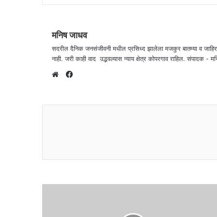
मनिष जाधव
सदरील दैनिक जनसंजीवनी मधील प्रसिध्द झालेला मजकुर बातम्या व जाहि
नाही. जरी काही वाद उद्भवल्यास न्याय क्षेत्र कोपरगाव राहिल. संपा
F
a
W
c
e
e
b
b
s
o
i
o
t
k
e