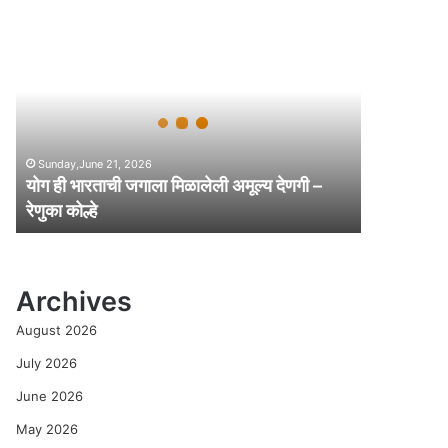
यो
ग
ही
भा
र
ता
ची
Sunday,June 21, 2026
ज
योग ही भारताची जगाला मिळालेली अमूल्य देणगी –
गा
रेणुका कोल्हे
ला
मि
ळा
ले
Archives
ली
अ
August 2026
मू
ल्य
July 2026
दे
June 2026
ण
गी
May 2026
–