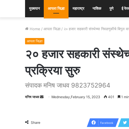
मुख्यपान
आपला जिल्हा
महाराष्ट्र
नाशिक
पुणे
ई पेप
Home
/
आपला जिल्हा
/
२० हजार सहकारी संस्थेच्या निवडणुकीचे बिगुल वाज
आपला जिल्हा
२० हजार सहकारी संस्थेच्
प्रक्रिया सुरु
संपादक मनिष जाधव 9823752964
मनिष जाधव
Send
Wednesday,February 15, 2023
401
1 min
an
email
Share
Facebook