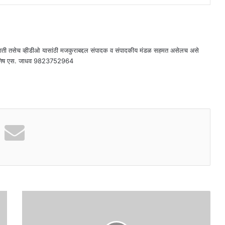
राती तसेच व्हीडीओ यासांठी मजकुराबद्दल संपादक व संपादकीय मंडळ सहमत असेलच असे
दक - मनिष एस. जाधव 9823752964