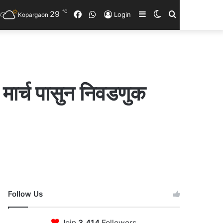
℃
29
Facebook
WhatsApp
Sidebar
Switch
Search
Login
Kopargaon
skin
for
 मार्च पासुन निवडणुक
Follow Us
Join
3,414
Followers