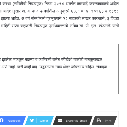
 संस्था (समितीची निवडणूक) नियम २०१४ अंतर्गत कारवाई करण्याबाबतचे आदेश
त. या आदेशानुसार अ, ब, क व ड वर्गातील अनुक्रमे ६३, १०१४, १०१६३ व ९३९८
ल्या आहेत. अ वर्ग संस्थांमध्ये प्रामुख्याने २८ सहकारी साखर कारखाने, ३ जिल्हा
 माहिती राज्य सहकारी निवडणूक प्राधिकरणाचे सचिव डॉ. पी. एल. खंडागळे यांनी
ालेला मजकुर बातम्या व जाहिराती तसेच व्हीडीओ यासांठी मजकुराबद्दल
 नाही. जरी काही वाद उद्भवल्यास न्याय क्षेत्र कोपरगाव राहिल. संपादक -
Facebook
Twitter
Share via Email
Print