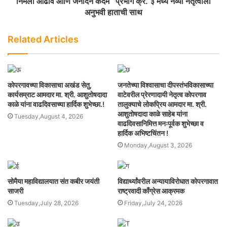
निर्मला आढाव आणि जनार्दन कदम प्रभाग क्र. ३ मध्ये नव्या नेतृत्वाला
अनुभवी हाताची साथ
Related Articles
कोपरगावच्या विकासाचा अखंड सेतु,
जनतेच्या विश्वासाचा दीपस्तंभविकासाच्या
कार्यसम्राट आमदार मा. श्री. आशुतोषदादा
वाटेवरील प्रेरणादायी नेतृत्व कोपरगाव
काळे यांना वाढदिवसाच्या हार्दिक शुभेच्छा.!
तालुक्याचे लोकप्रिय आमदार मा. श्री.
आशुतोषदादा काळे साहेब यांना
Tuesday,August 4, 2026
वाढदिवसानिमित्त मनःपूर्वक शुभेच्छा व
हार्दिक अभिष्टचिंतन !
Monday,August 3, 2026
सोमैया महाविद्यालयात संत कबीर जयंती
विद्यार्थ्यांवरील अन्यायाविरोधात कोपरगावात
साजरी
राष्ट्रवादी काँग्रेस आक्रमक
Tuesday,July 28, 2026
Friday,July 24, 2026