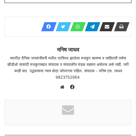
मनिष जाधव
सदरील दैनिक जनसंजीवनी मधील प्रसिध्द झालेला मजकुर बातम्या व जाहिराती तसेच
व्हीडीओ यासांठी मजकुराबद्दल संपादक व संपादकीय मंडळ सहमत असेलच असे नाही. जरी
काही वाद उद्भवल्यास न्याय क्षेत्र कोपरगाव राहिल. संपादक - मनिष एस. जाधव
9823752964
F
a
W
c
e
e
b
b
s
o
i
o
t