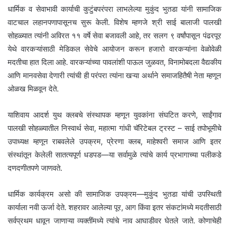
धार्मिक व सेवाभावी कार्याची कुटुंबपरंपरा लाभलेल्या मुकुंद भुतडा यांनी सामाजिक
वाटचाल लहानपणापासूनच सुरू केली. विशेष म्हणजे श्री साई बालाजी पालखी
सोहळ्यात त्यांनी अविरत ११ वर्षे सेवा बजावली आहे, तर सलग ९ वर्षांपासून पंढरपूर
येथे वारकऱ्यांसाठी मेडिकल सेवेचे आयोजन करून हजारो वारकऱ्यांना वेळोवेळी
मदतीचा हात दिला आहे. वारकऱ्यांच्या पावलांशी पाऊल जुळवत, विनामोबदला वैद्यकीय
आणि मानवसेवा देणारी त्यांची ही परंपरा त्यांना खऱ्या अर्थाने समाजहितैषी नेता म्हणून
ओळख मिळवून देते.
याशिवाय आदर्श युथ क्लबचे संस्थापक म्हणून युवकांना संघटित करणे, साईंगाव
पालखी सोहळ्यातील निस्वार्थ सेवा, महात्मा गांधी चॅरिटेबल ट्रस्ट – साई तपोभूमीचे
उपाध्यक्ष म्हणून राबवलेले उपक्रम, प्रेरणा क्लब, माहेश्वरी समाज आणि इतर
संस्थांतून केलेली सातत्यपूर्ण धडपड—या सर्वामुळे त्यांचे कार्य प्रभागाच्या पलीकडे
दणदणीतपणे जाणवते.
धार्मिक कार्यक्रम असो की सामाजिक उपक्रम—मुकुंद भुतडा यांची उपस्थिती
कार्याला नवी ऊर्जा देते. शहरावर आलेल्या पूर, आग किंवा इतर संकटांमध्ये मदतीसाठी
सर्वप्रथम धावून जाणाऱ्या व्यक्तींमध्ये त्यांचे नाव आघाडीवर घेतले जाते. कोणाचेही