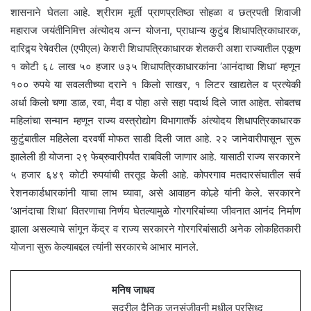
शासनाने घेतला आहे. श्रीराम मूर्ती प्राणप्रतिष्ठा सोहळा व छत्रपती शिवाजी
महाराज जयंतीनिमित्त अंत्योदय अन्न योजना, प्राधान्य कुटुंब शिधापत्रिकाधारक,
दारिद्र्य रेषेवरील (एपीएल) केशरी शिधापत्रिकाधारक शेतकरी अशा राज्यातील एकूण
१ कोटी ६८ लाख ५० हजार ७३५ शिधापत्रिकाधारकांना ‘आनंदाचा शिधा’ म्हणून
१०० रुपये या सवलतीच्या दराने १ किलो साखर, १ लिटर खाद्यतेल व प्रत्येकी
अर्धा किलो चणा डाळ, रवा, मैदा व पोहा असे सहा पदार्थ दिले जात आहेत. सोबतच
महिलांचा सन्मान म्हणून राज्य वस्त्रोद्योग विभागातर्फे अंत्योदय शिधापत्रिकाधारक
कुटुंबातील महिलेला दरवर्षी मोफत साडी दिली जात आहे. २२ जानेवारीपासून सुरू
झालेली ही योजना २९ फेब्रुवारीपर्यंत राबविली जाणार आहे. यासाठी राज्य सरकारने
५ हजार ६४९ कोटी रुपयांची तरतूद केली आहे. कोपरगाव मतदारसंघातील सर्व
रेशनकार्डधारकांनी याचा लाभ घ्यावा, असे आवाहन कोल्हे यांनी केले. सरकारने
‘आनंदाचा शिधा’ वितरणाचा निर्णय घेतल्यामुळे गोरगरिबांच्या जीवनात आनंद निर्माण
झाला असल्याचे सांगून केंद्र व राज्य सरकारने गोरगरिबांसाठी अनेक लोकहितकारी
योजना सुरू केल्याबद्दल त्यांनी सरकारचे आभार मानले.
मनिष जाधव
सदरील दैनिक जनसंजीवनी मधील प्रसिध्द