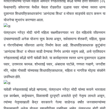
मतदारसंघाच्या प्रथम महिला आमदार स्नेहलताताई कोल्हे यांच्या हस्ते सोमवारी (२६
फेब्रुवारी) कोपरगाव येथील येवला रोडवरील उल्हास पवार यांच्या स्वस्त धान्य
दुकानात शिधापत्रिकाधारकांना ‘आनंदाचा शिधा’ व मोफत साड्यांचे वाटप करून या
योजनेचा शुभारंभ करण्यात आला.
पंतप्रधान नरेंद्र मोदी यांनी महिला सक्षमीकरणावर भर देत महिलांचे जीवनमान
उंचावण्यासाठी अनेक योजना सुरू केल्या असून, सर्वसामान्य शेतकरी, महिला, युवक
व गोरगरिबांच्या जीवनात आनंद निर्माण केला आहे. शिधापत्रिकाधारक कुटुंबांना
‘आनंदाचा शिधा’ व मोफत साडी देण्याचा निर्णय अत्यंत स्तुत्य आहे, असे प्रतिपादन
स्नेहलताताई कोल्हे यांनी यावेळी केले. या कार्यक्रमास स्वस्त धान्य दुकानदार उल्हास
पवार, उत्तमराव चरमळ. शोभाताई पवार, अंबादास पाटोळे, गणपत गव्हाणे, जगदीश
मोरे, महेश गोसावी यांच्यासह शिधापत्रिकाधारक, महिला व नागरिक मोठ्या संख्येने
उपस्थित होते.
यावेळी स्नेहलताताई कोल्हे म्हणाल्या, पंतप्रधान नरेंद्र मोदी यांच्या रूपाने भारताला
एक कार्यक्षम, कर्तृत्ववान, विकासाची दूरदृष्टी असलेले दृष्टे नेतृत्व लाभले असून,
त्यांच्या नेतृत्वाखाली केंद्र सरकारने गेल्या साडेनऊ वर्षांत जनसामान्यांच्या
विकासासाठी अनेक योजना यशस्वीरीत्या राबविल्या आहेत. पंतप्रधान मोदी यांनी