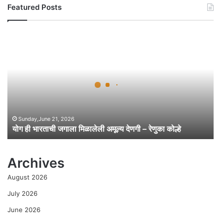
Featured Posts
यो
ग
ही
भा
र
ता
ची
ज
गा
Sunday,June 21, 2026
योग ही भारताची जगाला मिळालेली अमूल्य देणगी – रेणुका कोल्हे
ला
मि
ळा
Archives
ले
ली
August 2026
अ
मू
July 2026
ल्य
June 2026
दे