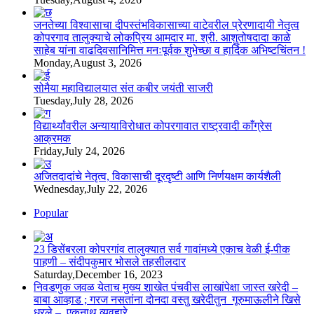
जनतेच्या विश्वासाचा दीपस्तंभविकासाच्या वाटेवरील प्रेरणादायी नेतृत्व
कोपरगाव तालुक्याचे लोकप्रिय आमदार मा. श्री. आशुतोषदादा काळे
साहेब यांना वाढदिवसानिमित्त मनःपूर्वक शुभेच्छा व हार्दिक अभिष्टचिंतन !
Monday,August 3, 2026
सोमैया महाविद्यालयात संत कबीर जयंती साजरी
Tuesday,July 28, 2026
विद्यार्थ्यांवरील अन्यायाविरोधात कोपरगावात राष्ट्रवादी काँग्रेस
आक्रमक
Friday,July 24, 2026
अजितदादांचे नेतृत्व, विकासाची दूरदृष्टी आणि निर्णयक्षम कार्यशैली
Wednesday,July 22, 2026
Popular
23 डिसेंबरला कोपरगांव तालुक्‍यात सर्व गावांमध्ये एकाच वेळी ई-पीक
पाहणी – संदीपकुमार भोसले तहसीलदार
Saturday,December 16, 2023
निवडणुक जवळ येताच मुख्य शाखेत पंचवीस लाखांपेक्षा जास्त खरेदी –
बाबा आव्हाड ; गरज नसतांना दोनदा वस्तु खरेदीतुन गूरुमाऊलीने खिसे
धरले – एकनाथ व्यवहारे