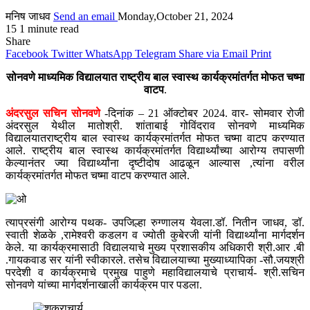
मनिष जाधव
Send an email
Monday,October 21, 2024
15
1 minute read
Share
Facebook
Twitter
WhatsApp
Telegram
Share via Email
Print
सोनवणे माध्यमिक विद्यालयात राष्ट्रीय बाल स्वास्थ कार्यक्रमांतर्गत मोफत चष्मा
वाटप
.
अंदरसुल सचिन सोनवणे
-दिनांक – 21 ऑक्टोबर 2024. वार- सोमवार रोजी
अंदरसुल येथील मातोश्री. शांताबाई गोविंदराव सोनवणे माध्यमिक
विद्यालयातराष्ट्रीय बाल स्वास्थ कार्यक्रमांतर्गत मोफत चष्मा वाटप करण्यात
आले. राष्ट्रीय बाल स्वास्थ कार्यक्रमांतर्गत विद्यार्थ्यांच्या आरोग्य तपासणी
केल्यानंतर ज्या विद्यार्थ्यांना दृष्टीदोष आढळून आल्यास ,त्यांना वरील
कार्यक्रमांतर्गत मोफत चष्मा वाटप करण्यात आले.
त्याप्रसंगी आरोग्य पथक- उपजिल्हा रुग्णालय येवला.डॉ. नितीन जाधव, डॉ.
स्वाती शेळके ,रामेश्वरी कडलग व ज्योती कुबेरजी यांनी विद्यार्थ्यांना मार्गदर्शन
केले. या कार्यक्रमासाठी विद्यालयाचे मुख्य प्रशासकीय अधिकारी श्री.आर .बी
.गायकवाड सर यांनी स्वीकारले. तसेच विद्यालयाच्या मुख्याध्यापिका -सौ.जयश्री
परदेशी व कार्यक्रमाचे प्रमुख पाहुणे महाविद्यालयाचे प्राचार्य- श्री.सचिन
सोनवणे यांच्या मार्गदर्शनाखाली कार्यक्रम पार पडला.