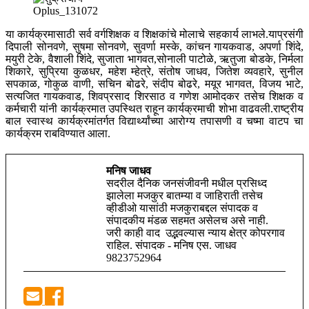
Oplus_131072
या कार्यक्रमासाठी सर्व वर्गशिक्षक व शिक्षकांचे मोलाचे सहकार्य लाभले.याप्रसंगी
दिपाली सोनवणे, सुषमा सोनवणे, सुवर्णा मस्के, कांचन गायकवाड, अपर्णा शिंदे,
मयुरी टेके, वैशाली शिंदे, सुजाता भागवत,सोनाली पाटोळे, ऋतुजा बोडके, निर्मला
शिकारे, सुप्रिया कुळधर, महेश म्हेत्रे, संतोष जाधव, जितेश व्यवहारे, सुनील
सपकाळ, गोकुळ वाणी, सचिन बोढरे, संदीप बोढरे, मयूर भागवत, विजय भाटे,
सत्यजित गायकवाड, शिवप्रसाद शिरसाठ व गणेश आमोदकर तसेच शिक्षक व
कर्मचारी यांनी कार्यक्रमात उपस्थित राहून कार्यक्रमाची शोभा वाढवली.राष्ट्रीय
बाल स्वास्थ कार्यक्रमांतर्गत विद्यार्थ्यांच्या आरोग्य तपासणी व चष्मा वाटप चा
कार्यक्रम राबविण्यात आला.
मनिष जाधव
सदरील दैनिक जनसंजीवनी मधील प्रसिध्द
झालेला मजकुर बातम्या व जाहिराती तसेच
व्हीडीओ यासांठी मजकुराबद्दल संपादक व
संपादकीय मंडळ सहमत असेलच असे नाही.
जरी काही वाद उद्भवल्यास न्याय क्षेत्र कोपरगाव
राहिल. संपादक - मनिष एस. जाधव
9823752964