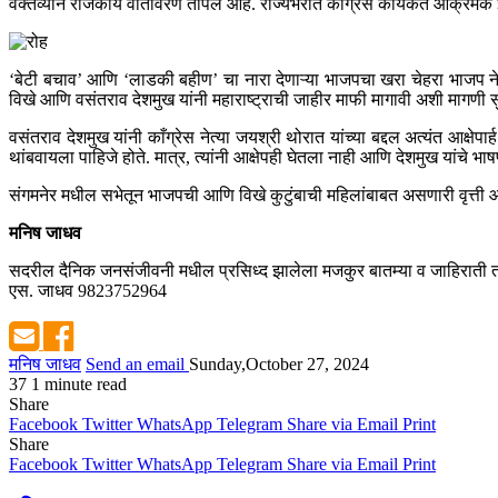
वक्तव्याने राजकीय वातावरण तापले आहे. राज्यभरात काँग्रेस कार्यकर्ते आक्रमक
‘बेटी बचाव’ आणि ‘लाडकी बहीण’ चा नारा देणाऱ्या भाजपचा खरा चेहरा भाजप नेत
विखे आणि वसंतराव देशमुख यांनी महाराष्ट्राची जाहीर माफी मागावी अशी मागणी स
वसंतराव देशमुख यांनी काँग्रेस नेत्या जयश्री थोरात यांच्या बद्दल अत्यंत आक्
थांबवायला पाहिजे होते. मात्र, त्यांनी आक्षेपही घेतला नाही आणि देशमुख यांचे भा
संगमनेर मधील सभेतून भाजपची आणि विखे कुटुंबाची महिलांबाबत असणारी वृत्ती आ
मनिष जाधव
सदरील दैनिक जनसंजीवनी मधील प्रसिध्द झालेला मजकुर बातम्या व जाहिराती तस
एस. जाधव 9823752964
मनिष जाधव
Send an email
Sunday,October 27, 2024
37
1 minute read
Share
Facebook
Twitter
WhatsApp
Telegram
Share via Email
Print
Share
Facebook
Twitter
WhatsApp
Telegram
Share via Email
Print