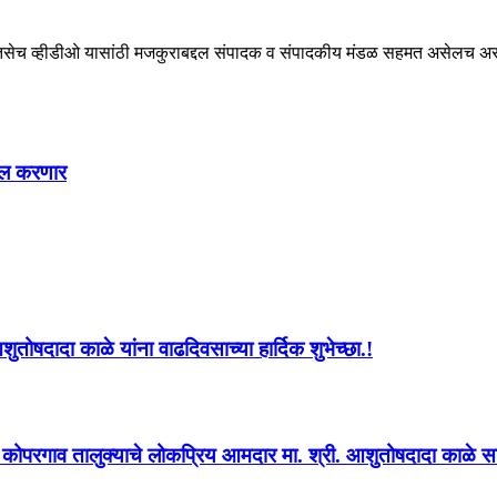
ेच व्हीडीओ यासांठी मजकुराबद्दल संपादक व संपादकीय मंडळ सहमत असेलच असे ना
ाखल करणार
ोषदादा काळे यांना वाढदिवसाच्या हार्दिक शुभेच्छा.!
्व कोपरगाव तालुक्याचे लोकप्रिय आमदार मा. श्री. आशुतोषदादा काळे साहे