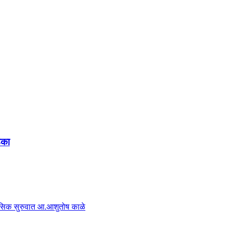
ंका
हासिक सुरुवात आ.आशुतोष काळे