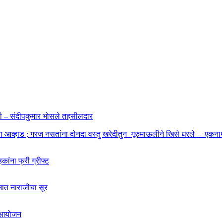
ाहणी – संदीपकुमार भोसले तहसीलदार
बा आव्हाड ; गरज नसतांना दोनदा वस्तु खरेदीतुन गूरुमाऊलीने खिसे धरले – एकनाथ
कांना फ्री ग्रीफ्ट
शनात नाराजीचा सूर
चे आयोजन