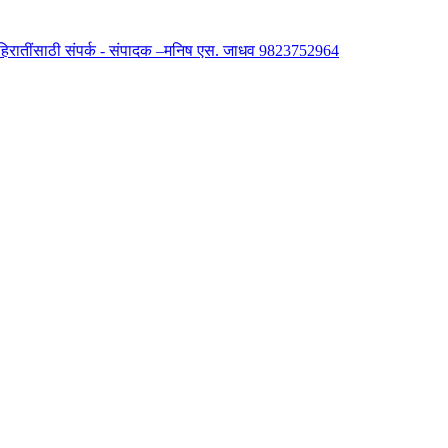
 जाहिरातींसाठी संपर्क - संपादक –मनिष एस. जाधव 9823752964