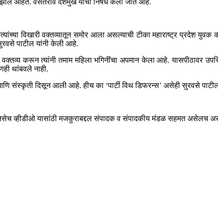
 झाले आहेत. वसंतराव देशमुख यांचा निषेध केला जात आहे.
्यांच्या विखारी वक्तव्यातून समोर आला असल्याची टीका महाराष्ट्र प्रदेश युव
ुरवसे पाटील यांनी केली आहे.
षेपार्ह वक्तव्य करून त्यांनी तमाम महिला भगिनींचा अपमान केला आहे. यासपीठावर 
षणही थांबवले नाही.
णि संस्कृती दिसून आली आहे. हीच का ‘पार्टी विथ डिफरन्स’ असेही सुरवसे पाटील 
ेच व्हीडीओ यासांठी मजकुराबद्दल संपादक व संपादकीय मंडळ सहमत असेलच असे ना