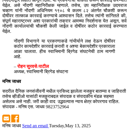
निवेदनाद्वारे लक्षात आणून दिली. या प्रकरणाची चौकशी करून कारवाई करण्यात
येईल. असे नोंदणी महानिरीक्षक म्हणाले. तसेच, उप महानिरीक्षक उदयराज
चव्हाण यांनी नोंदणी अधिनियम १९०८ चे कलम ८२ अंतर्गत चौकशी करून
दोषींवर तात्काळ कारवाई करण्याचे आश्वासन दिले. तसेच त्यांनी सांगितले की,
संपूर्ण महाराष्ट्रभर अशा प्रकारांची तक्रार आमच्या निदर्शनास येत असून, सर्व
नोंदणी कार्यालयांची चौकशी केली जाईल व दोषींवर कठोर कारवाई करण्यात
येईल.
नोंदणी विभागाने या प्रकरणाकडे गांभीर्याने लक्ष देऊन दोषींवर
कठोर कायदेशीर कारवाई करावी व अश्या बेकायदेशीर प्रकाराला
आळा घालावा. हीच स्वाभिमानी ब्रिगेड संघटनेची ठाम मागणी
आहे.
–
रोहन सुरवसे-पाटील
अध्यक्ष, स्वाभिमानी ब्रिगेड संघटना
मनिष जाधव
सदरील दैनिक जनसंजीवनी मधील प्रसिध्द झालेला मजकुर बातम्या व जाहिराती
तसेच व्हीडीओ यासांठी मजकुराबद्दल संपादक व संपादकीय मंडळ सहमत
असेलच असे नाही. जरी काही वाद उद्भवल्यास न्याय क्षेत्र कोपरगाव राहिल.
संपादक - मनिष एस. जाधव 9823752964
मनिष जाधव
Send an email
Tuesday,May 13, 2025