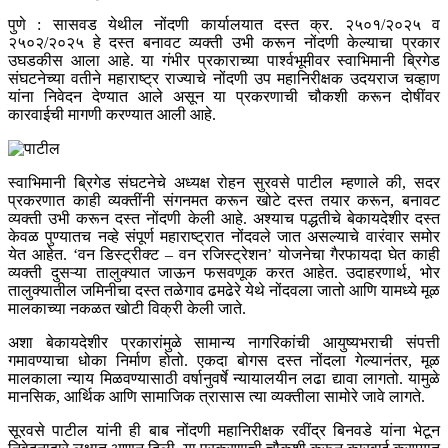
पुणे : सासवड येथील नोंदणी कार्यालयात दस्त क्र. २५०१/२०२५ व
२५०२/२०२५ हे दस्त बनावट व्यक्ती उभी करून नोंदणी केल्याचा प्रकार
उघडकीस आला आहे. या गंभीर प्रकाराच्या पार्श्वभूमीवर स्वाभिमानी ब्रिगेड
संघटनेच्या वतीने महाराष्ट्र राज्याचे नोंदणी उप महानिरीक्षक उदयराज चव्हाण
यांना निवेदन देण्यात आले असून या प्रकरणाची चौकशी करून दोषींवर
कारवाईची मागणी करण्यात आली आहे.
स्वाभिमानी ब्रिगेड संघटनेचे अध्यक्ष रोहन सुरवसे पाटील म्हणाले की, सदर
प्रकरणात काही व्यक्तींनी संगनमत करून खोटे दस्त तयार करून, बनावट
व्यक्ती उभी करून दस्त नोंदणी केली आहे. अश्याच पद्धतीचे बेकायदेशीर दस्त
केवळ पुण्यातच नव्हे संपूर्ण महाराष्ट्रात नोंदवले जात असल्याचे वारंवार समोर
येत आहेत. ‘वन डिस्ट्रीक्ट – वन रजिस्ट्रेशन’ योजनेचा गैरफायदा घेत काही
व्यक्ती दुसऱ्या तालुक्यात जाऊन फसवणूक करत आहेत. उदाहरणार्थ, भोर
तालुक्यातील जमिनीचा दस्त तळेगाव ढमढेरे येथे नोंदवला जातो आणि यामध्ये मूळ
मालकाच्या नकळत खोटी विक्री केली जाते.
अशा बेकायदेशीर प्रकारांमुळे सामान्य नागरिकांची आयुष्यभराची संपत्ती
गमावण्याचा धोका निर्माण होतो. एकदा बोगस दस्त नोंदला गेल्यानंतर, मूळ
मालकाला न्याय मिळवण्यासाठी वर्षानुवर्षे न्यायालयीन लढा द्यावा लागतो. यामुळे
मानसिक, आर्थिक आणि सामाजिक त्रासास त्या व्यक्तीला सामोरे जावे लागते.
सूरवसे पाटील यांनी ही बाब नोंदणी महानिरीक्षक रवींद्र बिनवडे यांना भेटून