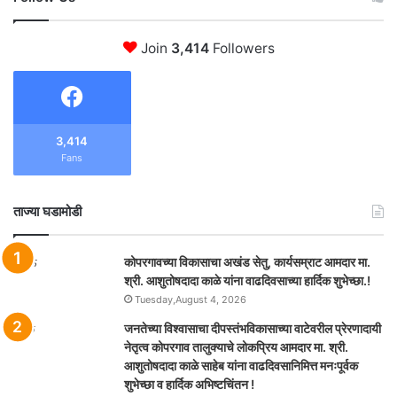
Join
3,414
Followers
3,414
Fans
ताज्या घडामोडी
कोपरगावच्या विकासाचा अखंड सेतु, कार्यसम्राट आमदार मा.
श्री. आशुतोषदादा काळे यांना वाढदिवसाच्या हार्दिक शुभेच्छा.!
Tuesday,August 4, 2026
जनतेच्या विश्वासाचा दीपस्तंभविकासाच्या वाटेवरील प्रेरणादायी
नेतृत्व कोपरगाव तालुक्याचे लोकप्रिय आमदार मा. श्री.
आशुतोषदादा काळे साहेब यांना वाढदिवसानिमित्त मनःपूर्वक
शुभेच्छा व हार्दिक अभिष्टचिंतन !