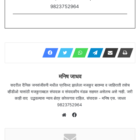
9823752964
मनिष जाधव
सदरील दैनिक जनसंजीवनी मधील प्रसिध्द झालेला मजकुर बातम्या व जाहिराती तसेच
व्हीडीओ यासांठी मजकुराबद्दल संपादक व संपादकीय मंडळ सहमत असेलच असे नाही. जरी
काही वाद उद्भवल्यास न्याय क्षेत्र कोपरगाव राहिल. संपादक - मनिष एस. जाधव
9823752964
F
a
W
c
e
e
b