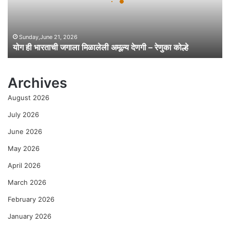
ता
ची
ज
गा
Sunday,June 21, 2026
योग ही भारताची जगाला मिळालेली अमूल्य देणगी – रेणुका कोल्हे
ला
मि
ळा
Archives
ले
ली
August 2026
अ
मू
July 2026
ल्य
June 2026
दे
ण
May 2026
गी
April 2026
–
रे
March 2026
णु
का
February 2026
को
January 2026
ल्हे