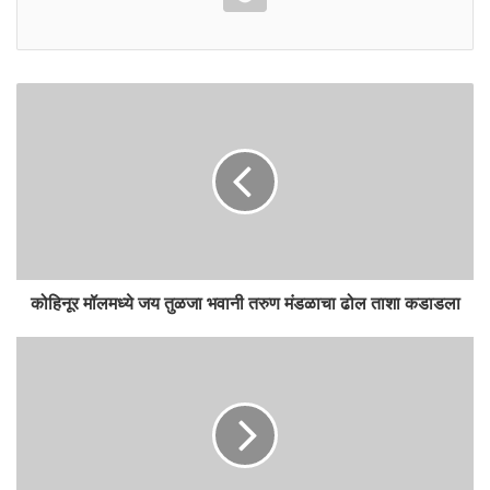
b
s
o
i
o
t
k
e
कोहिनूर मॉलमध्ये जय तुळजा भवानी तरुण मंडळाचा ढोल ताशा कडाडला