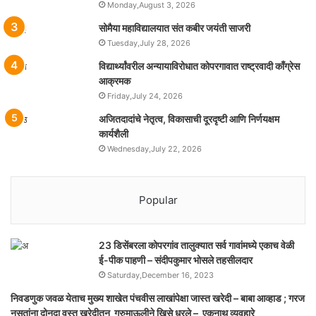
Monday,August 3, 2026
सोमैया महाविद्यालयात संत कबीर जयंती साजरी
Tuesday,July 28, 2026
विद्यार्थ्यांवरील अन्यायाविरोधात कोपरगावात राष्ट्रवादी काँग्रेस
आक्रमक
Friday,July 24, 2026
अजितदादांचे नेतृत्व, विकासाची दूरदृष्टी आणि निर्णयक्षम
कार्यशैली
Wednesday,July 22, 2026
Popular
23 डिसेंबरला कोपरगांव तालुक्‍यात सर्व गावांमध्ये एकाच वेळी
ई-पीक पाहणी – संदीपकुमार भोसले तहसीलदार
Saturday,December 16, 2023
निवडणुक जवळ येताच मुख्य शाखेत पंचवीस लाखांपेक्षा जास्त खरेदी – बाबा आव्हाड ; गरज
नसतांना दोनदा वस्तु खरेदीतुन गूरुमाऊलीने खिसे धरले – एकनाथ व्यवहारे