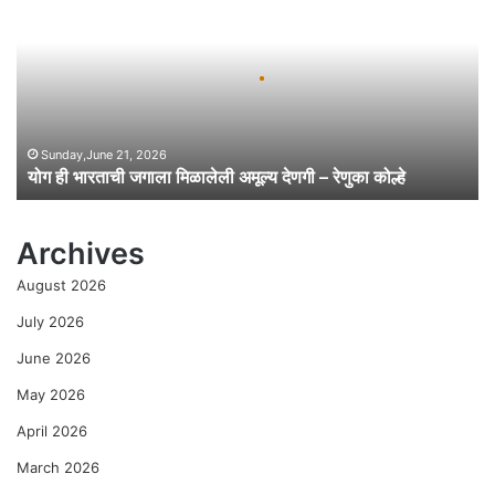
ही
भा
र
ता
ची
ज
गा
Sunday,June 21, 2026
योग ही भारताची जगाला मिळालेली अमूल्य देणगी – रेणुका कोल्हे
ला
मि
ळा
Archives
ले
ली
August 2026
अ
मू
July 2026
ल्य
June 2026
दे
ण
May 2026
गी
April 2026
–
रे
March 2026
णु