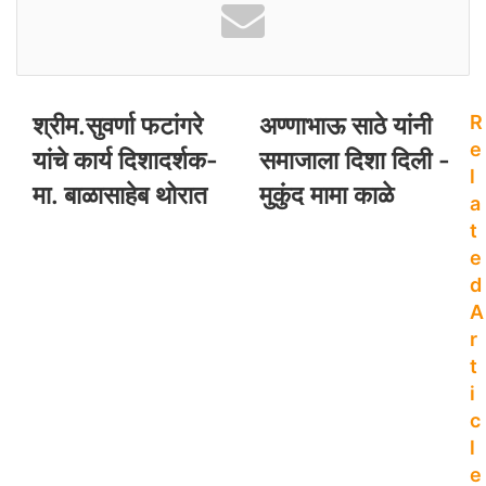
e
b
b
s
o
i
o
t
श्रीम.सुवर्णा फटांगरे
अण्णाभाऊ साठे यांनी
k
R
e
e
यांचे कार्य दिशादर्शक-
समाजाला दिशा दिली -
l
मा. बाळासाहेब थोरात
मुकुंद मामा काळे
a
t
e
d
A
r
t
i
c
l
e