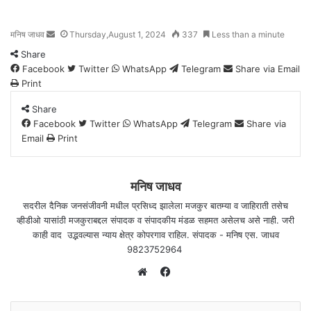
मनिष जाधव
S
Thursday,August 1, 2024
337
Less than a minute
e
Share
n
Facebook
Twitter
WhatsApp
Telegram
Share via Email
d
Print
a
n
Share
e
Facebook
Twitter
WhatsApp
Telegram
Share via
m
Email
Print
a
i
l
मनिष जाधव
सदरील दैनिक जनसंजीवनी मधील प्रसिध्द झालेला मजकुर बातम्या व जाहिराती तसेच
व्हीडीओ यासांठी मजकुराबद्दल संपादक व संपादकीय मंडळ सहमत असेलच असे नाही. जरी
काही वाद उद्भवल्यास न्याय क्षेत्र कोपरगाव राहिल. संपादक - मनिष एस. जाधव
9823752964
F
a
W
c
e