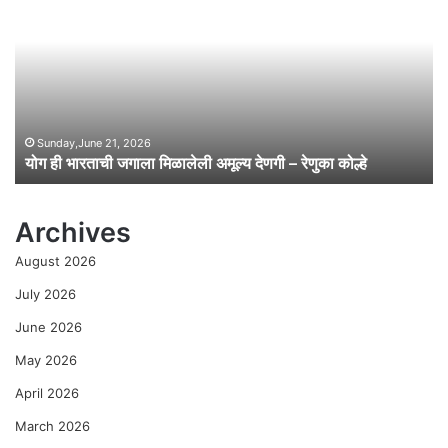
ही
भा
र
ता
ची
ज
गा
Sunday,June 21, 2026
योग ही भारताची जगाला मिळालेली अमूल्य देणगी – रेणुका कोल्हे
ला
मि
ळा
Archives
ले
ली
August 2026
अ
मू
July 2026
ल्य
June 2026
दे
ण
May 2026
गी
April 2026
–
रे
March 2026
णु