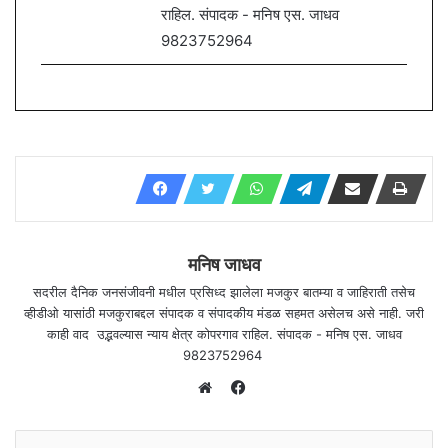
राहिल. संपादक - मनिष एस. जाधव
9823752964
मनिष जाधव
सदरील दैनिक जनसंजीवनी मधील प्रसिध्द झालेला मजकुर बातम्या व जाहिराती तसेच
व्हीडीओ यासांठी मजकुराबद्दल संपादक व संपादकीय मंडळ सहमत असेलच असे नाही. जरी
काही वाद उद्भवल्यास न्याय क्षेत्र कोपरगाव राहिल. संपादक - मनिष एस. जाधव
9823752964
F
a
W
c
e