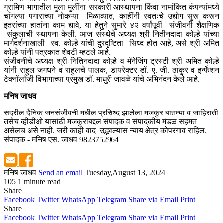
ग्रामिण भागातील मुला मुलींना सरकारी आस्थापना किंवा नामांकित कंपन्यांमध्ये
चांगल्या पगाराच्या नोकऱ्या मिळाव्यात, काहींनी स्वतःचे उद्योग सुरू करून
इतरांच्या हातांना काम द्यावे, या हेतुने सुमारे ४२ वर्षांपूर्वी संजीवनी शैक्षणिक
संकुलाची स्थापना केली. आज संस्थेचे अध्यक्ष श्री नितीनदादा कोल्हे यांच्या
मार्गदर्शनाखाली स्व. कोल्हे यांची दुरदृष्टिता सिध्द होत आहे, असे श्री अमित
कोल्हे यांनी पत्रकात शेवटी म्हटले आहे.
संजीवनीचे अध्यक्ष श्री नितिनदादा कोल्हे व मॅनेजिंग ट्रस्टी श्री अमित कोल्हे
यांनी राहुल जगधने व राहुलचे पालक, डायरेक्टर डॉ. ए. जी. ठाकुर व इर्न्फेशन
टेक्नॉलॉजी विभागाच्या प्रमुख डॉ. माधुरी जावळे यांचे अभिनंदन केले आहे.
मनिष जाधव
सदरील दैनिक जनसंजीवनी मधील प्रसिध्द झालेला मजकुर बातम्या व जाहिराती
तसेच व्हीडीओ यासांठी मजकुराबद्दल संपादक व संपादकीय मंडळ सहमत
असेलच असे नाही. जरी काही वाद उद्भवल्यास न्याय क्षेत्र कोपरगाव राहिल.
संपादक - मनिष एस. जाधव 9823752964
मनिष जाधव
Send an email
Tuesday,August 13, 2024
105
1 minute read
Share
Facebook
Twitter
WhatsApp
Telegram
Share via Email
Print
Share
Facebook
Twitter
WhatsApp
Telegram
Share via Email
Print