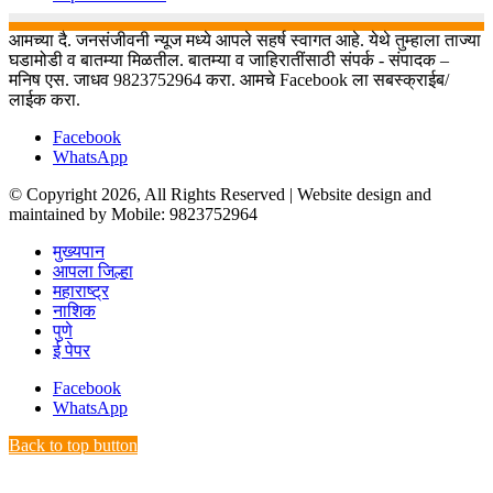
आमच्या दै. जनसंजीवनी न्यूज मध्ये आपले सहर्ष स्वागत आहे. येथे तुम्हाला ताज्या
घडामोडी व बातम्या मिळतील. बातम्या व जाहिरातींसाठी संपर्क - संपादक –
मनिष एस. जाधव 9823752964 करा. आमचे Facebook ला सबस्क्राईब/
लाईक करा.
Facebook
WhatsApp
© Copyright 2026, All Rights Reserved | Website design and
maintained by Mobile: 9823752964
मुख्यपान
आपला जिल्हा
महाराष्ट्र
नाशिक
पुणे
ई पेपर
Facebook
WhatsApp
Back to top button