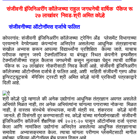
संजीवनी इंजिनिअरींग कॉलेजच्या राहुल जगधनेची वार्षिक पॅकेज रू
२७
लाखांवर
निवड-श्री अमित कोल्हे
संजीवनीच्या ऑटोनॉमस दर्जाचे फलित
कोपरगांव: संजीवनी इंजिनिअरींग कॉलेजच्या ट्रेनिंग अँड प्लेसमेंट विभागाच्या
प्रयत्नाने वेगवेगळ्या कंपन्यांना अभिप्रेत असलेल्या आधुनिक तंत्रज्ञानाचा
सखोल अभ्यास करून आपल्या विद्यार्थ्यांना प्रशिक्षित केल्या जाते. याचाच
परीपाक म्हणुन जस्पे टेक्नॉलॉजिज या बंगळूर स्थित कंपनीने इन्फर्मेशन
टेक्नॉलॉजीच्या राहुल कैलास जगधनेची कसुन मुलाखत घेवुन त्याची वार्षिक
पॅकेज रू २७ लाखांवर नोकरीसाठी निवड केली आहे. संजीवनी इंजिनिअरींग
कॉलेजच्या ऑटोनॉमस दर्जाचे हे फलित आहे, अशी माहिती संजीवनी ग्रुप ऑफ
इन्स्टिट्यूट्सचे मॅनेजिंग ट्रस्टी श्री अमित कोल्हे यांनी प्रसिध्दी पत्रकाद्वारे
दिली आहे.
श्री कोल्हे पुढे म्हणाले की अनेक उद्योगांना आधुनिक तंत्रज्ञान अवगत असलेले
अभियंते मिळत नाही, तर अनेक अभियंत्यांना चांगल्या पगाराच्या नोकऱ्या मिळत
नाही, हे वास्तव संस्थेचे संस्थापक, माजी मंत्री स्व. शंकरराव कोल्हे यांनी
जानले. ही विसंगती दुर करण्यासाठी स्व. कोल्हे यांच्या मार्गदर्शनाखाली संजीवनी
इंजिनिअरींग कॉलेजने शैक्षणिक वर्ष २०२९-२० पासुन ऑटोनॉमस दर्जा प्राप्त
केला आणि नामांकित उद्योगांना अभिप्रेत असलेल्या आधुनिक तंत्रज्ञानाचा
समावेश अभ्यासक्रमात केला. त्याचा चांगला परीणाम प्लेसमेंटसाठी मागील
वर्षाच्या पहिल्या ऑटोनॉमस बॅच पासुन दिसत आहे.