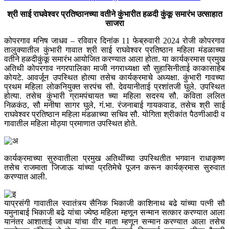
श्री साई राघवेश्वर प्रतिष्ठानच्या वतीने कुंभारीत हळदी कुंकू समारंभ उत्साहात
साजरा
कोपरगाव मनिष जाधव –
रविवार दिनांक 11 फेब्रुवारी 2024 रोजी कोपरगाव
तालुक्यातील कुंभारी गावात श्री साई राघवेश्वर प्रतिष्ठान महिला मंडळाच्या
वतीने हळदीकुंकू समारंभ आयोजित करण्यात आला होता. या कार्यक्रमास प्रमुख
अतिथी कोपरगाव नगरपालिका माजी नगराध्यक्षा सौ सुहासिनीताई काकासाहेब
कोयटे. आवर्जून उपस्थित होत्या तसेच कार्यक्रमाचे अध्यक्षा. कुंभारी गावच्या
प्रथम महिला लोकनियुक्त सरपंच सौ. देवयानीताई प्रशांतजी घुले. उपस्थित
होत्या. तसेच कुंभारी ग्रामपंचायत च्या महिला सदस्य सौ. कविता ललित
निळकंठ, सौ मनीषा सागर घुले, गं.भा. रंजनाबाई गायकवाड, तसेच श्री साई
राघवेश्वर प्रतिष्ठान महिला मंडळाच्या सचिव सौ. योगिता श्रीकांत पैठणीआदी व
गावातील महिला मोठ्या प्रमाणात उपस्थित होते.
कार्यक्रमाच्या सुरुवातीला प्रमुख अतिथींच्या उपस्थितीत भगवान राधाकृष्ण
तसेच राजमाता जिजाऊ यांच्या प्रतिमेचे पूजन करून कार्यक्रमास सुरुवात
करण्यात आली.
याप्रसंगी गावातील स्वातंत्र्य सैनिक भिकाजी काशिनाथ बढे यांच्या पत्नी सौ
यमुनाबाई भिकाजी बढे यांचा ज्येष्ठ महिला म्हणून सन्मान सत्कार करण्यात आला
यानंतर आशाताई जाधव यांचा वीर माता म्हणून सन्मान करण्यात आला तसेच