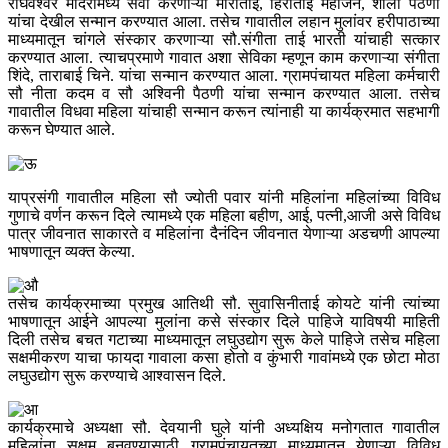
राघवेश्वर मंदिरामध्ये सेवा करणाऱ्या मीराताई, हिराताई महाजन, शीला पैठणी
यांचा देखील सन्मान करण्यात आला. तसेच गावातील लहान मुलांवर हरीपाठाच्या
माध्यमातून चांगले संस्कार करणाऱ्या सौ.संगीता ताई भारती यांचाही सत्कार
करण्यात आला. त्याचप्रमाणे गावात अशा सेविका म्हणून काम करणाऱ्या संगीता
शिंदे, ताराबाई चिने. यांचा सन्मान करण्यात आला. ग्रामपंचायत महिला कर्मचारी
सौ नीता कदम व सौ अश्विनी पैठणी यांचा सन्मान करण्यात आला. तसेच
गावातील विधवा महिला यांचाही सन्मान करून त्यांनाही या कार्यक्रमात सहभागी
करून घेण्यात आले.
याप्रसंगी गावातील महिला सौ ज्योती पवार यांनी महिलांना महिलांच्या विविध
गुणाचे वर्णन करून दिले त्यामध्ये एक महिला बहीण, आई, पत्नी,आजी असे विविध
पात्र जीवनात साकारते व महिलांना दैनंदिन जीवनात येणाऱ्या अडचणी आपल्या
भाषणातून व्यक्त केल्या.
तसेच कार्यक्रमाच्या प्रमुख आतिथी सौ. सुवासिनीताई कोयटे यांनी त्यांच्या
भाषणातून आईने आपल्या मुलांना कसे संस्कार दिले पाहिजे याविषयी माहिती
दिली तसेच बचत गटाच्या माध्यमातून लघुउद्योग सुरू केले पाहिजे तसेच महिला
सक्षमीकरण याचा फायदा गावाला कसा होतो व कुंभारी गावांमध्ये एक छोटा मोठा
लघुउद्योग सुरू करण्याचे आश्वासन दिले.
कार्यक्रमाचे अध्यक्षा सौ. देवयानी घुले यांनी अध्यक्षिय मनोगतात गावातील
महिलांना सक्षम बनवण्यासाठी ग्रामपंचायतच्या माध्यमातून येणाऱ्या विविध