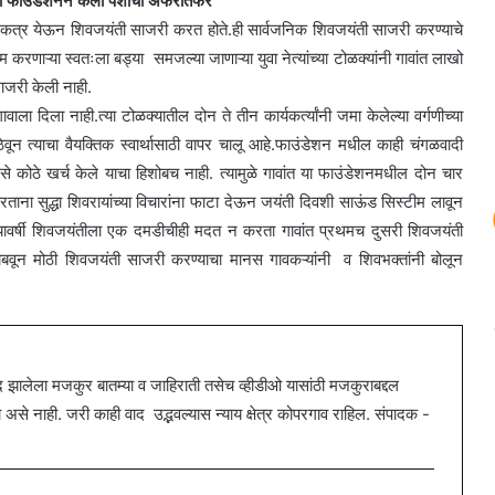
ा फाउंडेशनने केली पैशाची अफरातफर
व एकत्र येऊन शिवजयंती साजरी करत होते.ही सार्वजनिक शिवजयंती साजरी करण्याचे
करणाऱ्या स्वतःला बड्या समजल्या जाणाऱ्या युवा नेत्यांच्या टोळक्यांनी गावांत लाखो
साजरी केली नाही.
ावाला दिला नाही.त्या टोळक्यातील दोन ते तीन कार्यकर्त्यांनी जमा केलेल्या वर्गणीच्या
वून त्याचा वैयक्तिक स्वार्थासाठी वापर चालू आहे.फाउंडेशन मधील काही चंगळवादी
से कोठे खर्च केले याचा हिशोबच नाही.
त्यामुळे गावांत या फाउंडेशनमधील दोन चार
ाना सुद्धा शिवरायांच्या विचारांना फाटा देऊन जयंती दिवशी साऊंड सिस्टीम लावून
नला यावर्षी शिवजयंतीला एक दमडीचीही मदत न करता गावांत प्रथमच दुसरी शिवजयंती
ाबवून मोठी शिवजयंती साजरी करण्याचा मानस गावकऱ्यांनी व शिवभक्तांनी बोलून
ालेला मजकुर बातम्या व जाहिराती तसेच व्हीडीओ यासांठी मजकुराबद्दल
 नाही. जरी काही वाद उद्भवल्यास न्याय क्षेत्र कोपरगाव राहिल. संपादक -