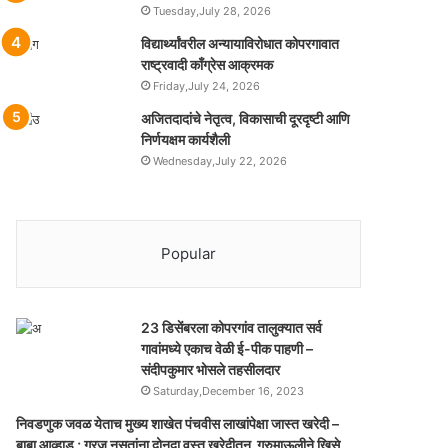
Tuesday,July 28, 2026
विद्यार्थ्यांवरील अन्यायाविरोधात कोपरगावात
राष्ट्रवादी काँग्रेस आक्रमक
Friday,July 24, 2026
अजितदादांचे नेतृत्व, विकासाची दूरदृष्टी आणि
निर्णयक्षम कार्यशैली
Wednesday,July 22, 2026
Popular
23 डिसेंबरला कोपरगांव तालुक्‍यात सर्व
गावांमध्ये एकाच वेळी ई-पीक पाहणी –
संदीपकुमार भोसले तहसीलदार
Saturday,December 16, 2023
निवडणुक जवळ येताच मुख्य शाखेत पंचवीस लाखांपेक्षा जास्त खरेदी –
बाबा आव्हाड ; गरज नसतांना दोनदा वस्तु खरेदीतुन गूरुमाऊलीने खिसे