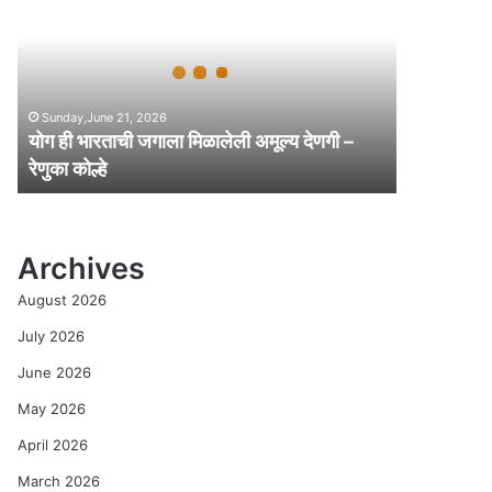
ही
भा
र
ता
ची
Sunday,June 21, 2026
ज
योग ही भारताची जगाला मिळालेली अमूल्य देणगी –
गा
रेणुका कोल्हे
ला
मि
ळा
ले
Archives
ली
अ
August 2026
मू
ल्य
July 2026
दे
June 2026
ण
गी
May 2026
–
April 2026
रे
णु
March 2026