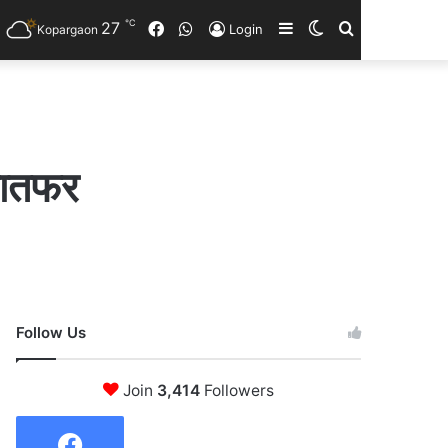
℃
27
Facebook
WhatsApp
Sidebar
Switch
Search
Login
Kopargaon
skin
for
रातफर
Follow Us
Join
3,414
Followers