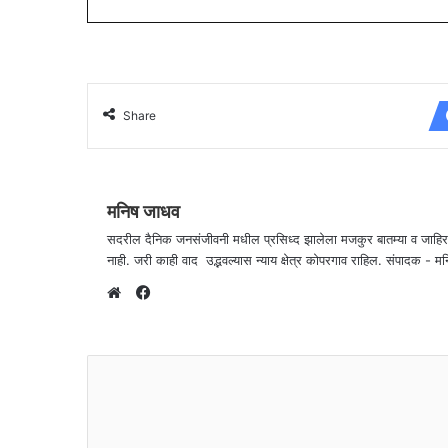
Share
मनिष जाधव
सदरील दैनिक जनसंजीवनी मधील प्रसिध्द झालेला मजकुर बातम्या व जाहि
नाही. जरी काही वाद उद्भवल्यास न्याय क्षेत्र कोपरगाव राहिल. संपा
F
a
W
c
e
e
b
b
s
o
i
o
t