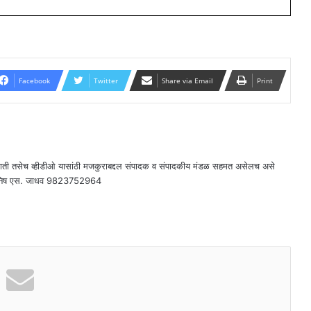
Facebook
Twitter
Share via Email
Print
राती तसेच व्हीडीओ यासांठी मजकुराबद्दल संपादक व संपादकीय मंडळ सहमत असेलच असे
दक - मनिष एस. जाधव 9823752964