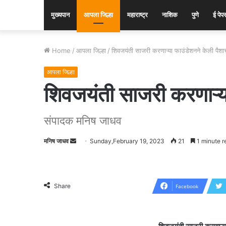
मुख्यपान
आपला जिल्हा
महाराष्ट्र
नाशिक
पुणे
ई पेप
Home
/
आपला जिल्हा
/
शिवजयंती साजरी करणाऱ्या फाउंडेशनने केली पै
आपला जिल्हा
शिवजयंती साजरी करणाऱ्
संपादक मनिष जाधव
मनिष जाधव
Send
Sunday,February 19, 2023
21
1 minute r
an
email
Share
Facebook