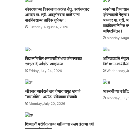
कोपरगावच्या विकासाचा अखंड सेतु, कार्यसम्राट
जनतेच्या विश्वासाच
आमदार मा. श्री. आशुतोषदादा काळे यांना
प्रेरणादायी नेतृत्
वाढदिवसाच्या हार्दिक शुभेच्छा.!
आमदार मा. श्री. आ
वाढदिवसानिमित्त मनः
Tuesday,August 4, 2026
अभिष्टचिंतन !
Monday,Augus
विद्यार्थ्यांवरील अन्यायाविरोधात कोपरगावात
अजितदादांचे नेतृत्
राष्ट्रवादी काँग्रेस आक्रमक
निर्णयक्षम कार्यशैली
Friday,July 24, 2026
Wednesday,Ju
जीवनात आनंदाचे क्षण देणारा समुह म्हणजे
अकरावीच्या नवोदित व
“कराओके”- अॅड. रविकाका बोरावके
Monday,July 
Monday,July 20, 2026
शिष्यवृत्ती परीक्षेत आत्मा मालिकचा सलग तेराव्या वर्षी