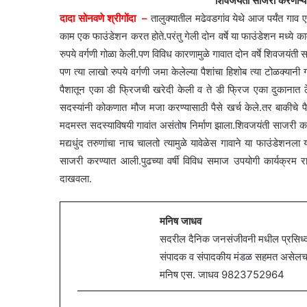
शिवजयंती साजरी करणाऱ्य
दादा सोनवणे श्रीगोंदा –
तालुक्यातील मढेवडगांव येथे आज पर्यंत गा
काम एक फाउंडेशन करत होते.परंतु गेली दोन वर्षे या फाउंडेशन मध्ये काम 
रुपये वर्गणी गोळा केली.पण विविध कारणामुळे गावात दोन वर्षे शिवजयंती 
पण त्या लाखो रुपये वर्गणी जमा केलेल्या पैशांचा हिशोब त्या टोळक्यानी ग
पैशातून एका डी फ्रिजची खरेदी केली व ते डी फ्रिज एका दुकानात ठे
सदस्यांनी कोकणात मौज मजा करण्यासाठी पैसे खर्च केले.तर बाकीचे पै
मदमस्त सदस्याविषयी गावांत असंतोष निर्माण झाला.शिवजयंती साजरी करत
मद्यधुंद तरुणांचा नाच चालतो त्यामुळे यावेळेस गावाने या फाउंडेश
साजरी करण्यात आली.पुढच्या वर्षी विविध समाज उपयोगी कार्यक्रम र
दाखवला.
मनिष जाधव
सदरील दैनिक जनसंजीवनी मधील प्रसिध्द झ
संपादक व संपादकीय मंडळ सहमत असेलच असे
मनिष एस. जाधव 9823752964