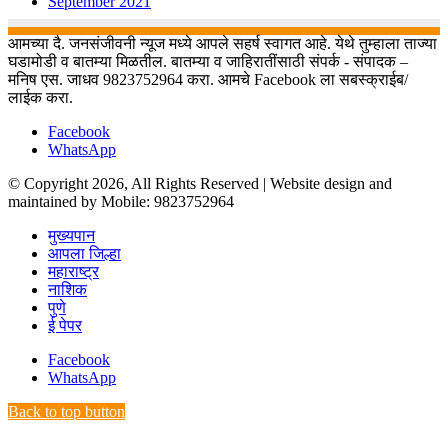
September 2021
आमच्या दै. जनसंजीवनी न्यूज मध्ये आपले सहर्ष स्वागत आहे. येथे तुम्हाला ताज्या
घडामोडी व बातम्या मिळतील. बातम्या व जाहिरातींसाठी संपर्क - संपादक –
मनिष एस. जाधव 9823752964 करा. आमचे Facebook ला सबस्क्राईब/
लाईक करा.
Facebook
WhatsApp
© Copyright 2026, All Rights Reserved | Website design and
maintained by Mobile: 9823752964
मुख्यपान
आपला जिल्हा
महाराष्ट्र
नाशिक
पुणे
ई पेपर
Facebook
WhatsApp
Back to top button