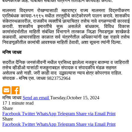
बंधनकारक आहे. याबाबत संबंधित यंत्रणेने तातडीने कार्यवाही करावी.
मालमत्ता विद्रुपण रोखण्यासाठी महाराष्ट्र राज्य मालमत्ता विद्रुपीकरण
प्रतिबंधक कायदा-१९९५ मधील तरतुदींचे काटेकोरपणे पालन करावे. शासकीय
संकेतस्थळावरील, राजकीय व्यक्तींचे छायाचित्र तसेच नावे वगळण्याची कारवाई
करावी. शासकीय इमारतींचे सुरू असलेले बांधकाम, विविध विकास
कामांसंदर्भातील माहिती संबंधित विभागाने तात्काळ जिल्हा निवडणूक शाखेकडे
कळवावी. आचारसंहिता काळात सर्व यंत्रणेतील अधिकाऱ्यांनी दक्ष राहावे तसेच
निवडणूकीतील कामांची आवश्यक माहिती ठेवावी, अशा सूचना त्यांनी दिल्या.
मनिष जाधव
सदरील दैनिक जनसंजीवनी मधील प्रसिध्द झालेला मजकुर बातम्या व जाहिराती
तसेच व्हीडीओ यासांठी मजकुराबद्दल संपादक व संपादकीय मंडळ सहमत
असेलच असे नाही. जरी काही वाद उद्भवल्यास न्याय क्षेत्र कोपरगाव राहिल.
संपादक - मनिष एस. जाधव 9823752964
मनिष जाधव
Send an email
Tuesday,October 15, 2024
17
1 minute read
Share
Facebook
Twitter
WhatsApp
Telegram
Share via Email
Print
Share
Facebook
Twitter
WhatsApp
Telegram
Share via Email
Print