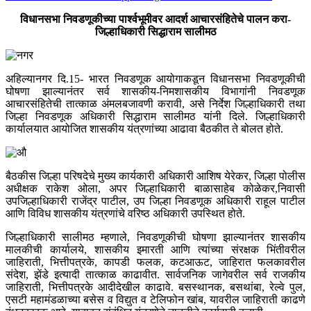
विधानसभा निवडणूकीच्या पार्श्वभूमीवर आदर्श आचारसंहितेचे पालन करा-
जिल्हाधिकारी सिद्धाराम सालीमठ
अहिल्यानगर दि.15- भारत निवडणूक आयोगाकडून विधानसभा निवडणूकीची
घोषणा झाल्यानंतर सर्व शासकीय-निमशासकीय विभागांनी निवडणूक
आचारसंहितेची तात्काळ अंमलबजावणी करावी, असे निर्देश जिल्हाधिकारी तथा
जिल्हा निवडणूक अधिकारी सिद्धाराम सालीमठ यांनी दिले. जिल्हाधिकारी
कार्यालयात आयोजित शासकीय यंत्रणांच्या आढावा बैठकीत ते बोलत होते.
बैठकीस जिल्हा परिषदेचे मुख्य कार्यकारी अधिकारी आशिष येरेकर, जिल्हा पोलीस
अधीक्षक राकेश ओला, अपर जिल्हाधिकारी बाळासाहेब कोळेकर,निवासी
उपजिल्हाधिकारी राजेंद्र पाटील, उप जिल्हा निवडणूक अधिकारी राहूल पाटील
आणि विविध शासकीय यंत्रणांचे वरिष्ठ अधिकारी उपस्थित होते.
जिल्हाधिकारी सालीमठ म्हणाले, निवडणूकीची घोषणा झाल्यानंतर शासकीय
मालकीची कार्यालये, शासकीय इमारती आणि त्यांच्या संरक्षक भिंतीवरील
जाहिराती, भित्तीपत्रके, कापडी फलक, कटआऊट, जाहिरात फलकावरील
संदेश, झेंडे इत्यादी तात्काळ काढावीत. सार्वजनिक जागेवरील सर्व राजकीय
जाहिराती, भित्तीपत्रके आदीदेखील काढावे. बसस्थानक, बसथांबा, रेल्वे पुल,
एसटी महामंडळाच्या बसेस व विद्युत व टेलिफोन खांब, यावरील जाहिराती काढणे