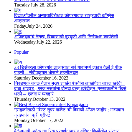
Tuesday,July 28, 2026
विद्यार्थ्यांवरील अन्यायाविरोधात कोपरगावात राष्ट्रवादी काँग्रेस
आक्रमक
Friday,July 24, 2026
अजितदादांचे नेतृत्व, विकासाची दूरदृष्टी आणि निर्णयक्षम कार्यशैली
Wednesday,July 22, 2026
Popular
23 डिसेंबरला कोपरगांव तालुक्‍यात सर्व गावांमध्ये एकाच वेळी ई-पीक
पाहणी – संदीपकुमार भोसले तहसीलदार
Saturday,December 16, 2023
निवडणुक जवळ येताच मुख्य शाखेत पंचवीस लाखांपेक्षा जास्त खरेदी –
बाबा आव्हाड ; गरज नसतांना दोनदा वस्तु खरेदीतुन गूरुमाऊलीने खिसे
धरले – एकनाथ व्यवहारे
Thursday,October 13, 2022
ग्राहकांसाठी “बेस्ट सुपर मार्केट”ची दिवाळी आॕफर जाहीर ; भाग्यवान
ग्राहकांना फ्री ग्रीफ्ट
Monday,October 17, 2022
वेळेअभावी अनेक नागरिक प्रदर्शनापासून वंचित; शिर्डीतील संरक्षण