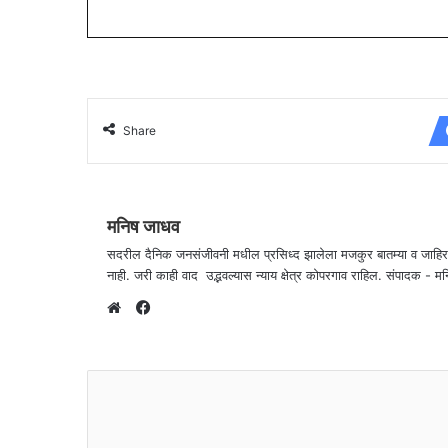
Share
मनिष जाधव
सदरील दैनिक जनसंजीवनी मधील प्रसिध्द झालेला मजकुर बातम्या व जाहि
नाही. जरी काही वाद उद्भवल्यास न्याय क्षेत्र कोपरगाव राहिल. संपा
F
a
W
c
e
e
b
b
s
o
i