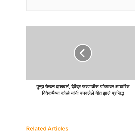
o
t
k
e
पुन्हा येऊन दाखवलं, देवेंद्र फडणवीस यांच्यावर आधारित
विवेकभैय्या कोल्हे यांनी बनवलेले गीत झाले प्रसिद्ध
Related Articles