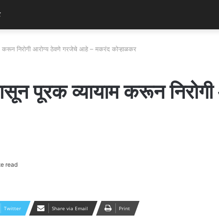
र
यायाम करून निरोगी आरोग्य ठेवणे गरजेचे आहे – मकरंद कोऱ्हाळकर
नापासून पूरक व्यायाम करून निरोग
e read
Twitter
Share via Email
Print