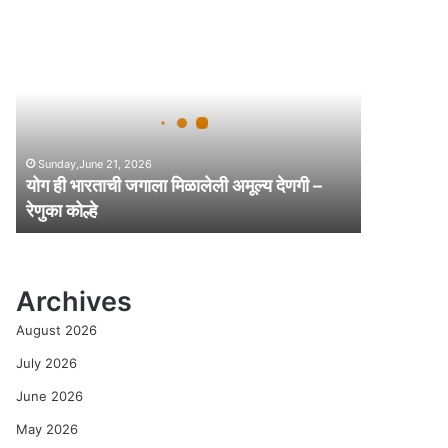
यो
ग
ही
भा
र
ता
ची
Sunday,June 21, 2026
ज
योग ही भारताची जगाला मिळालेली अमूल्य देणगी –
गा
रेणुका कोल्हे
ला
मि
ळा
ले
Archives
ली
अ
August 2026
मू
ल्य
July 2026
दे
June 2026
ण
गी
May 2026
–