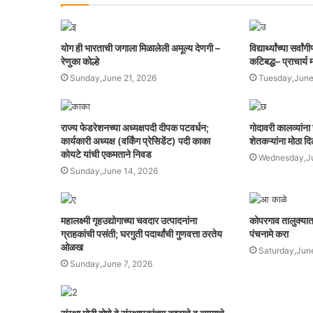
योग ही भारताची जगाला मिळालेली अमूल्य देणगी –
विद्यार्थ्यांच्या सर
रेणुका कोल्हे
कटिबद्ध– प्राचार्य
Sunday,June 21, 2026
Tuesday,June
राज्य फेडरेशनच्या अध्यक्षपदी दीपक पटवर्धन;
गोदावरी कालव्यांन
कार्यकारी अध्यक्ष (वर्किंग प्रेसिडेंट) पदी काका
शेतकऱ्यांना मोठा द
कोयटे यांची एकमताने निवड
Wednesday,Ju
Sunday,June 14, 2026
महालक्ष्मी गृहउद्योगाच्या चवदार उत्पादनांना
कोपरगाव तालुक्यात
ग्राहकांची पसंती; घरगुती पदार्थांची गुणवत्ता ठरतेय
पंचनामे करा
ओळख
Saturday,Jun
Sunday,June 7, 2026