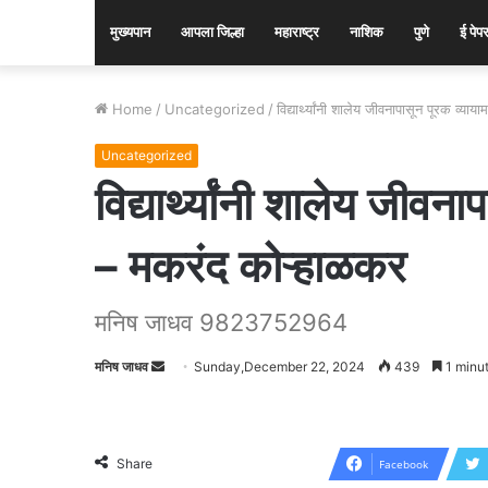
मुख्यपान
आपला जिल्हा
महाराष्ट्र
नाशिक
पुणे
ई पेप
Home
/
Uncategorized
/
विद्यार्थ्यांनी शालेय जीवनापासून पूरक व्
Uncategorized
विद्यार्थ्यांनी शालेय जीव
– मकरंद कोऱ्हाळकर
मनिष जाधव 9823752964
मनिष जाधव
Send
Sunday,December 22, 2024
439
1 minut
an
email
Share
Facebook