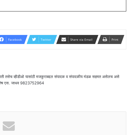
Facebook
Twitter
Share via Email
Print
राती तसेच व्हीडीओ यासांठी मजकुराबद्दल संपादक व संपादकीय मंडळ सहमत असेलच असे
दक - मनिष एस. जाधव 9823752964