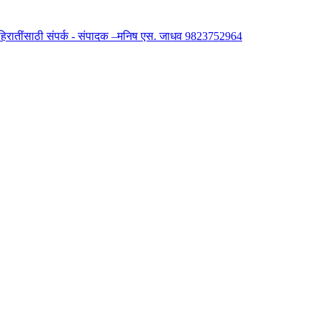
 जाहिरातींसाठी संपर्क - संपादक –मनिष एस. जाधव 9823752964