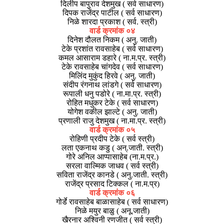
दिलीप बापुराव देशमुख ( सर्व साधारण)
दिपक राजेंद्र पाटील ( सर्व साधारण)
निळे शारदा प्रकाश ( सर्व. स्त्री)
वार्ड क्रमांक ०४
दिनेश दौलत निकम ( अनु. जाती)
टेके प्रशांत रावसाहेब ( सर्व साधारण)
कमल आसाराम डहारे ( ना.म.प्र. स्त्री)
टेके रावसाहेब चांगदेव ( सर्व साधारण)
मिलिंद मुकुंद हिरवे ( अनु. जाती)
संदीप रंगनाथ लांडगे ( सर्व साधारण)
रूपाली धनु पडोरे ( ना.मा.प्र. स्त्री)
रोहित मधुकर टेके ( सर्व साधारण)
योगेश वकील झाल्टे ( अनु. जाती)
प्रणाली राजु देशमुख ( ना.मा.प्र. स्त्री)
वार्ड क्रमांक ०५
रोहिणी प्रदीप टेके ( सर्व स्त्री)
लता एकनाथ कडु ( अन्.जाती. स्त्री)
गोरे अनिल आप्पासाहेब (ना.म.प्र.)
सरला वाल्मिक जाधव ( सर्व स्त्री)
सविता राजेंद्र कानडे ( अनु.जाती. स्त्री)
राजेंद्र प्रसाद टिक्कल ( ना.म.प्र)
वार्ड क्रमांक ०६
गोर्डे रावसाहेब बाळासाहेब ( सर्व साधारण)
निळे मयुर बाळु ( अनू.जाती)
खैरनार अश्विनी रणजीत ( सर्व स्त्री)