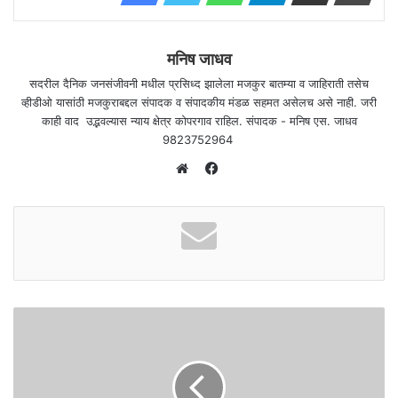
मनिष जाधव
सदरील दैनिक जनसंजीवनी मधील प्रसिध्द झालेला मजकुर बातम्या व जाहिराती तसेच
व्हीडीओ यासांठी मजकुराबद्दल संपादक व संपादकीय मंडळ सहमत असेलच असे नाही. जरी
काही वाद उद्भवल्यास न्याय क्षेत्र कोपरगाव राहिल. संपादक - मनिष एस. जाधव
9823752964
F
a
W
c
e
e
b
b
s
o
i
o
t
k
e