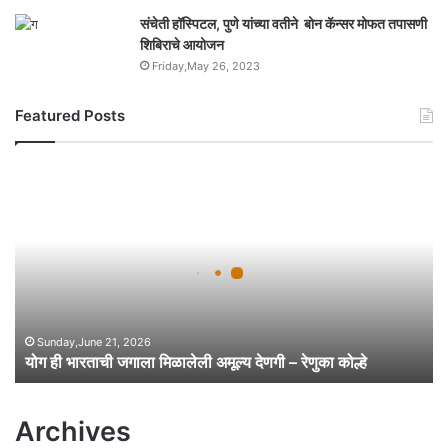
संचेती हॉस्पिटल, पुणे यांच्या वतीने बोन कॅन्सर मोफत तपासणी
शिबिराचे आयोजन
Friday,May 26, 2023
Featured Posts
यो
ग
ही
भा
र
ता
ची
ज
गा
Sunday,June 21, 2026
योग ही भारताची जगाला मिळालेली अमूल्य देणगी – रेणुका कोल्हे
ला
मि
ळा
Archives
ले
ली