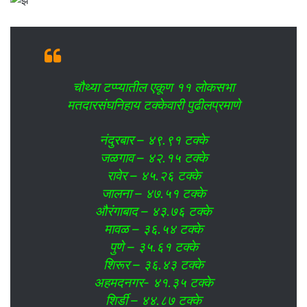
चौथ्या टप्प्यातील एकूण ११ लोकसभा
मतदारसंघनिहाय टक्केवारी पुढीलप्रमाणे
नंदुरबार – ४९.९१ टक्के
जळगाव – ४२.१५ टक्के
रावेर – ४५.२६ टक्के
जालना – ४७.५१ टक्के
औरंगाबाद – ४३.७६ टक्के
मावळ – ३६.५४ टक्के
पुणे – ३५.६१ टक्के
शिरूर – ३६.४३ टक्के
अहमदनगर- ४१.३५ टक्के
शिर्डी – ४४.८७ टक्के