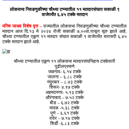
लोकसभा निवडणुकीच्या चौथ्या टप्प्यातील ११ मतदारसंघात सकाळी ९
वाजेपर्यंत ६.४५ टक्के मतदान
मनिष जाधव विशेष वृत्त –
राज्यातील लोकसभा निवडणुकीच्या चौथ्या टप्प्यातील
मतदान आज दि.१३ मे २०२४ रोजी सकाळी ७.००वा.पासून सूरु झाले आहे.
चौथ्या टप्प्यातील एकूण ११ मतदार संघात सकाळी ९ वाजेपर्यंत सरासरी ६.४५
टक्के मतदान झाले आहे.
चौथ्या टप्प्यातील एकूण ११ लोकसभा मतदारसंघनिहाय टक्केवारी
पुढीलप्रमाणे
जळगाव- ६.१४ टक्के
जालना – ६.८८ टक्के
नंदुरबार – ८.४३ टक्के
शिरूर- ४.९७ टक्के
अहमदनगर- ५.१३ टक्के
औरंगाबाद – ७.५२ टक्के
बीड – ६.७२ टक्के
मावळ -५.३८ टक्के
पुणे – ६.६१ टक्के
रावेर – ७.१४ टक्के
शिर्डी -६.८३ टक्के