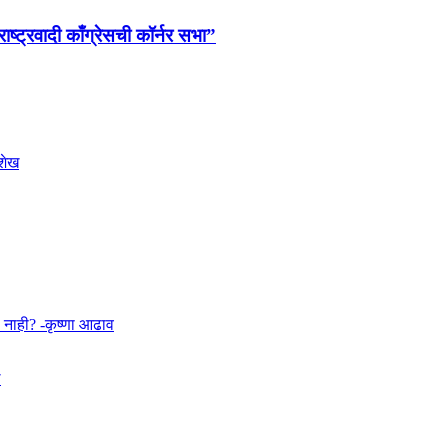
ाष्ट्रवादी काँग्रेसची कॉर्नर सभा”
 शेख
ा नाही? -कृष्णा आढाव
े