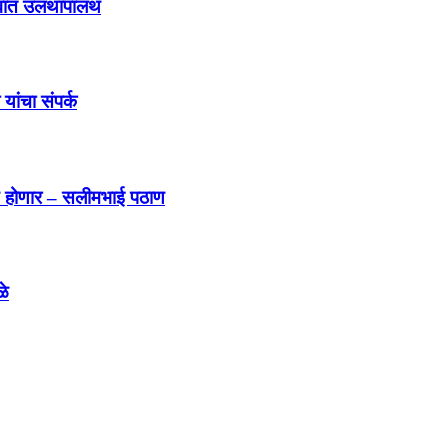
रगावात उलथापालथ
 यांचा संपर्क
िजय होणार – सलीमभाई पठाण
ळे