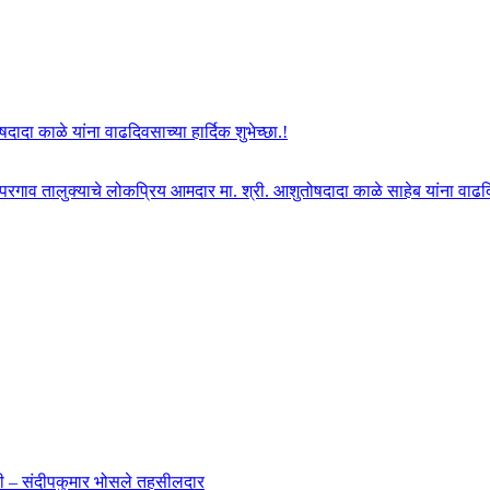
दा काळे यांना वाढदिवसाच्या हार्दिक शुभेच्छा.!
ोपरगाव तालुक्याचे लोकप्रिय आमदार मा. श्री. आशुतोषदादा काळे साहेब यांना वाढदिवस
ाहणी – संदीपकुमार भोसले तहसीलदार