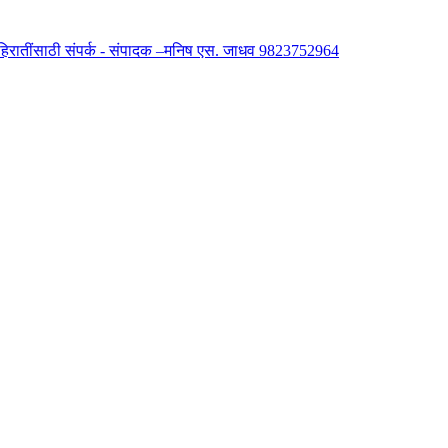
 जाहिरातींसाठी संपर्क - संपादक –मनिष एस. जाधव 9823752964