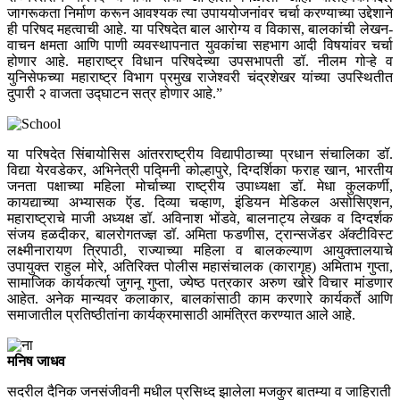
जागरूकता निर्माण करून आवश्यक त्या उपाययोजनांवर चर्चा करण्याच्या उद्देशाने
ही परिषद महत्वाची आहे. या परिषदेत बाल आरोग्य व विकास, बालकांची लेखन-
वाचन क्षमता आणि पाणी व्यवस्थापनात युवकांचा सहभाग आदी विषयांवर चर्चा
होणार आहे. महाराष्ट्र विधान परिषदेच्या उपसभापती डॉ. नीलम गोऱ्हे व
युनिसेफच्या महाराष्ट्र विभाग प्रमुख राजेश्वरी चंद्रशेखर यांच्या उपस्थितीत
दुपारी २ वाजता उद्घाटन सत्र होणार आहे.”
या परिषदेत सिंबायोसिस आंतरराष्ट्रीय विद्यापीठाच्या प्रधान संचालिका डॉ.
विद्या येरवडेकर, अभिनेत्री पद्मिनी कोल्हापुरे, दिग्दर्शिका फराह खान, भारतीय
जनता पक्षाच्या महिला मोर्चाच्या राष्ट्रीय उपाध्यक्षा डॉ. मेधा कुलकर्णी,
कायद्याच्या अभ्यासक ऍड. दिव्या चव्हाण, इंडियन मेडिकल असोसिएशन,
महाराष्ट्राचे माजी अध्यक्ष डॉ. अविनाश भोंडवे, बालनाट्य लेखक व दिग्दर्शक
संजय हळदीकर, बालरोगतज्ज्ञ डॉ. अमिता फडणीस, ट्रान्सजेंडर ॲक्टीविस्ट
लक्ष्मीनारायण त्रिपाठी, राज्याच्या महिला व बालकल्याण आयुक्तालयाचे
उपायुक्त राहुल मोरे, अतिरिक्त पोलीस महासंचालक (कारागृह) अमिताभ गुप्ता,
सामाजिक कार्यकर्त्या जुगनू गुप्ता, ज्येष्ठ पत्रकार अरुण खोरे विचार मांडणार
आहेत. अनेक मान्यवर कलाकार, बालकांसाठी काम करणारे कार्यकर्ते आणि
समाजातील प्रतिष्ठीतांना कार्यक्रमासाठी आमंत्रित करण्यात आले आहे.
मनिष जाधव
सदरील दैनिक जनसंजीवनी मधील प्रसिध्द झालेला मजकुर बातम्या व जाहिराती