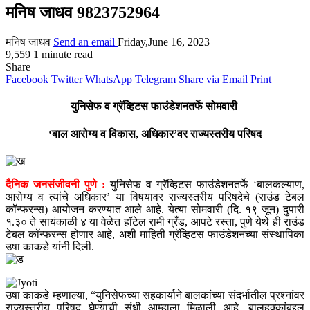
मनिष जाधव 9823752964
मनिष जाधव
Send an email
Friday,June 16, 2023
9,559
1 minute read
Share
Facebook
Twitter
WhatsApp
Telegram
Share via Email
Print
युनिसेफ व ग्रॅव्हिटस फाउंडेशनतर्फे सोमवारी
‘बाल आरोग्य व विकास, अधिकार’वर राज्यस्तरीय परिषद
दैनिक जनसंजीवनी पुणे :
युनिसेफ व ग्रॅव्हिटस फाउंडेशनतर्फे ‘बालकल्याण,
आरोग्य व त्यांचे अधिकार’ या विषयावर राज्यस्तरीय परिषदेचे (राउंड टेबल
कॉन्फरन्स) आयोजन करण्यात आले आहे. येत्या सोमवारी (दि. १९ जून) दुपारी
१.३० ते सायंकाळी ४ या वेळेत हॉटेल रामी ग्रँड, आपटे रस्ता, पुणे येथे ही राउंड
टेबल कॉन्फरन्स होणार आहे, अशी माहिती ग्रॅव्हिटस फाउंडेशनच्या संस्थापिका
उषा काकडे यांनी दिली.
उषा काकडे म्हणाल्या, “युनिसेफच्या सहकार्याने बालकांच्या संदर्भातील प्रश्नांवर
राज्यस्तरीय परिषद घेण्याची संधी आम्हाला मिळाली आहे. बालहक्कांबद्दल