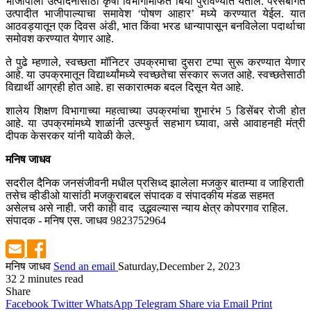
भाजीपाला उत्पादनासाठी कृषी विभागामार्फत बिया पुरविण्यात येतील. परसबागेत
उत्पादीत भाजीपाल्याचा समावेश ‘पोषण आहार’ मध्ये करण्यात येईल. यात
आठवड्यातून एक दिवस अंडी, भात किंवा भरड धान्यापासून बनविलेला पदार्थाचा
समोवश करण्यात येणार आहे.
ते पुढे म्हणाले, स्वच्छता मॉनिटर उपक्रमाचा दुसरा टप्पा सुरू करण्यात येणार
आहे. या उपक्रमातून विद्यार्थ्यांमध्ये स्वच्छतेचा संस्कार रूजत आहे. स्वच्छतेसाठी
विद्यार्थी आग्रही होत आहे. हा सकारात्मक बदल दिसून येत आहे.
शालेय शिक्षण विभागाच्या महत्वाच्या उपक्रमांचा शुभारंभ 5 डिसेंबर रोजी होत
आहे. या उपक्रमांमध्ये शाळांनी उत्स्फुर्त सहभाग घ्यावा, असे आवाहनही मंत्री
दीपक केसरकर यांनी यावेळी केले.
मनिष जाधव
सदरील दैनिक जनसंजीवनी मधील प्रसिध्द झालेला मजकुर बातम्या व जाहिराती
तसेच व्हीडीओ यासांठी मजकुराबद्दल संपादक व संपादकीय मंडळ सहमत
असेलच असे नाही. जरी काही वाद उद्भवल्यास न्याय क्षेत्र कोपरगाव राहिल.
संपादक - मनिष एस. जाधव 9823752964
मनिष जाधव
Send an email
Saturday,December 2, 2023
32
2 minutes read
Share
Facebook
Twitter
WhatsApp
Telegram
Share via Email
Print