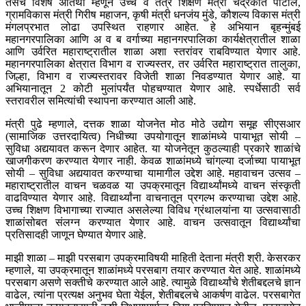
तसेच विशेष अतिथी म्हणून उच्च व तंत्र शिक्षण मंत्री चंद्रकांत पाटील,
ग्रामविकास मंत्री गिरीष महाजन, कृषी मंत्री धनजंय मुंडे, कौशल्य विकास मंत्री
मंगलप्रभात लोढा उपस्थित राहणार आहेत. हे अभियान बृहन्मुंबई
महानगरपालिका आणि अ व ब वर्गाच्या महानगरपालिका कार्यक्षेत्रातील शाळा
आणि उर्वरित महाराष्ट्रातील शाळा अशा स्तरांवर राबविण्यात येणार आहे.
महानगरपालिका क्षेत्रात विभाग व राज्यस्तर, तर उर्वरित महाराष्ट्रात तालुका,
जिल्हा, विभाग व राज्यस्तरावर विजेती शाळा निवडण्यात येणार आहे. या
अभियानातून 2 कोटी मुलांपर्यंत पोहचण्यात येणार आहे. स्पर्धेसाठी सर्व
स्तरावरील समित्यांची स्थापना करण्यात आली आहे.
मंत्री पुढे म्हणाले, दत्तक शाळा योजनेत मोठ मोठे उद्योग समूह सीएसआर
(सामाजिक उत्तरदायित्व) निधीच्या उपयोगातून शाळांमध्ये पायाभूत सोयी –
सुविधा अद्ययावत करून देणार आहेत. या योजनेतून कुठल्याही प्रकारे शाळांचे
खाजगीकरण करण्यात येणार नाही. केवळ शाळांमध्ये चांगल्या दर्जाच्या पायाभूत
सोयी – सुविधा अद्ययावत करण्याचा यामागील उद्देश आहे. महावाचन उत्सव –
महाराष्ट्रातील वाचन चळवळ या उपक्रमातून विद्यार्थ्यांमध्ये वाचन संस्कृती
वाढविण्यात येणार आहे. विद्यार्थ्यांना वाचनातून प्रगल्भ करण्याचा उद्देश आहे.
उच्च शिक्षण विभागाच्या राज्यात असलेल्या विविध ग्रंथालयांना या उत्सवासाठी
शाळांसोबत संलग्न करण्यात येणार आहे. वाचन उत्सवातून विद्यार्थ्यांचा
प्रतिसादही जाणून घेण्यात येणार आहे.
माझी शाळा – माझी परसबाग उपक्रमाविषयी माहिती देताना मंत्री श्री. केसरकर
म्हणाले, या उपक्रमातून शाळांमध्ये परसबाग तयार करण्यात येत आहे. शाळांमध्ये
परसबाग असणे सक्तीचे करण्यात आले आहे. त्यामुळे विद्यार्थ्यांचे शेतीबद्दलचे ज्ञान
वाढेल, त्यांना प्रत्यक्ष अनुभव घेता येईल, शेतीबद्दलचे आकर्षण वाढेल. परसबागेत