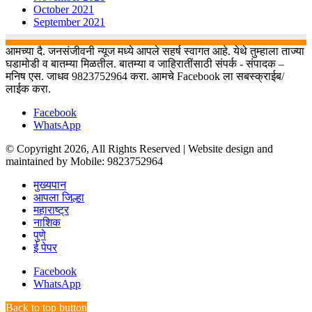
October 2021
September 2021
आमच्या दै. जनसंजीवनी न्यूज मध्ये आपले सहर्ष स्वागत आहे. येथे तुम्हाला ताज्या
घडामोडी व बातम्या मिळतील. बातम्या व जाहिरातींसाठी संपर्क - संपादक –
मनिष एस. जाधव 9823752964 करा. आमचे Facebook ला सबस्क्राईब/
लाईक करा.
Facebook
WhatsApp
© Copyright 2026, All Rights Reserved | Website design and
maintained by Mobile: 9823752964
मुख्यपान
आपला जिल्हा
महाराष्ट्र
नाशिक
पुणे
ई पेपर
Facebook
WhatsApp
Back to top button